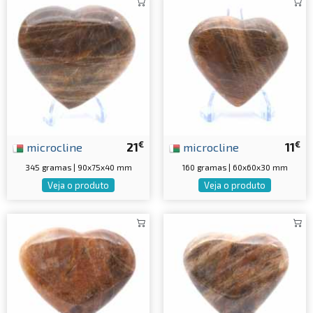
€
€
microcline
21
microcline
11
345 gramas | 90x75x40 mm
160 gramas | 60x60x30 mm
Veja o produto
Veja o produto