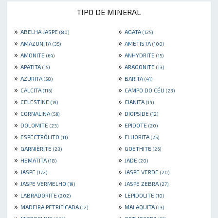
TIPO DE MINERAL
»
»
ABELHA JASPE
AGATA
(80)
(125)
»
»
AMAZONITA
AMETISTA
(35)
(100)
»
»
AMONITE
ANHYDRITE
(64)
(15)
»
»
APATITA
ARAGONITE
(15)
(13)
»
»
AZURITA
BARITA
(58)
(41)
»
»
CALCITA
CAMPO DO CÉU
(116)
(23)
»
»
CELESTINE
CIANITA
(19)
(14)
»
»
CORNALINA
DIOPSIDE
(56)
(12)
»
»
DOLOMITE
EPIDOTE
(23)
(20)
»
»
ESPECTRÓLITO
FLUORITA
(11)
(25)
»
»
GARNIÈRITE
GOETHITE
(23)
(26)
»
»
HEMATITA
JADE
(18)
(20)
»
»
JASPE
JASPE VERDE
(172)
(20)
»
»
JASPE VERMELHO
JASPE ZEBRA
(19)
(27)
»
»
LABRADORITE
LEPIDOLITE
(202)
(10)
»
»
MADEIRA PETRIFICADA
MALAQUITA
(12)
(13)
»
»