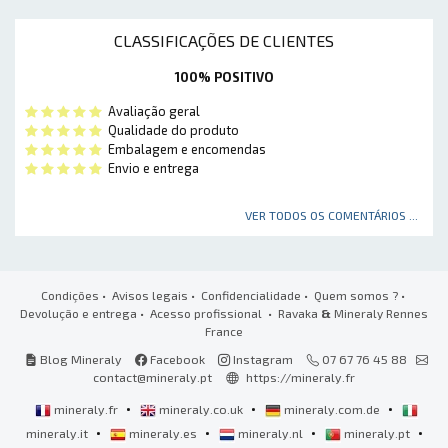
CLASSIFICAÇÕES DE CLIENTES
100% POSITIVO
Avaliação geral
Qualidade do produto
Embalagem e encomendas
Envio e entrega
VER TODOS OS COMENTÁRIOS ...
Condições
•
Avisos legais
•
Confidencialidade
•
Quem somos ?
•
Devolução e entrega
•
Acesso profissional
• Ravaka
&
Mineraly Rennes
France
Blog Mineraly
Facebook
Instagram
07 67 76 45 88
contact@mineraly.pt
https://mineraly.fr
•
•
•
mineraly.fr
mineraly.co.uk
mineraly.com.de
•
•
•
•
mineraly.it
mineraly.es
mineraly.nl
mineraly.pt