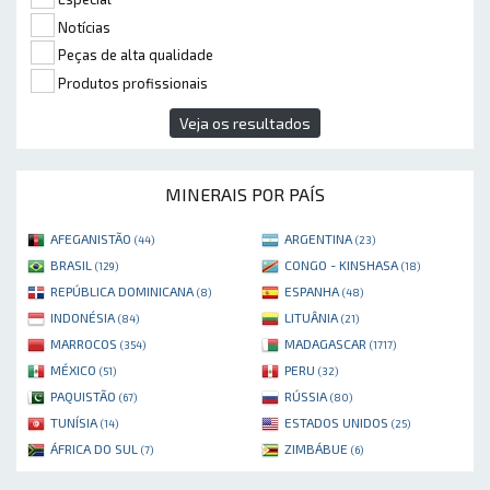
Notícias
Peças de alta qualidade
Produtos profissionais
Veja os resultados
MINERAIS POR PAÍS
AFEGANISTÃO
ARGENTINA
(44)
(23)
BRASIL
CONGO - KINSHASA
(129)
(18)
REPÚBLICA DOMINICANA
ESPANHA
(8)
(48)
INDONÉSIA
LITUÂNIA
(84)
(21)
MARROCOS
MADAGASCAR
(354)
(1717)
MÉXICO
PERU
(51)
(32)
PAQUISTÃO
RÚSSIA
(67)
(80)
TUNÍSIA
ESTADOS UNIDOS
(14)
(25)
ÁFRICA DO SUL
ZIMBÁBUE
(7)
(6)