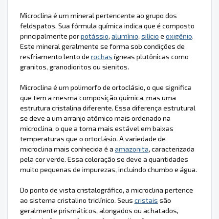
Microclina é um mineral pertencente ao grupo dos
feldspatos. Sua fórmula química indica que é composto
principalmente por
potássio
,
alumínio
,
silício
e
oxigênio
.
Este mineral geralmente se forma sob condições de
resfriamento lento de
rochas
ígneas plutônicas como
granitos, granodioritos ou sienitos.
Microclina é um polimorfo de ortoclásio, o que significa
que tem a mesma composição química, mas uma
estrutura cristalina diferente. Essa diferença estrutural
se deve a um arranjo atômico mais ordenado na
microclina, o que a torna mais estável em baixas
temperaturas que o ortoclásio. A variedade de
microclina mais conhecida é a
amazonita
, caracterizada
pela cor verde. Essa coloração se deve a quantidades
muito pequenas de impurezas, incluindo chumbo e água.
Do ponto de vista cristalográfico, a microclina pertence
ao sistema cristalino triclínico. Seus
cristais
são
geralmente prismáticos, alongados ou achatados,