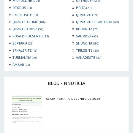
MICROCLINE
ORTHOCERA
(301)
(55)
»
»
OTODUS
PIRITA
(31)
(27)
»
»
PYROLUSITE
QUARTZO
(31)
(171)
»
»
QUARTZO FUMÊ
QUARTZO DESBOTADO
(106)
(40)
»
»
QUARTZO ROSA
RODONITA
(57)
(25)
»
»
ROSA DO DESERTO
SAL ROSA
(35)
(42)
»
»
SEPTARIA
SHUNGITA
(26)
(80)
»
»
SPHALERITE
TRILOBITE
(15)
(25)
»
»
TURMALINA
VANADINITE
(99)
(39)
»
ÂMBAR
(21)
BLOG - NNOTÍCIA
SEXTA-FEIRA, 19 DE JUNHO DE 2026