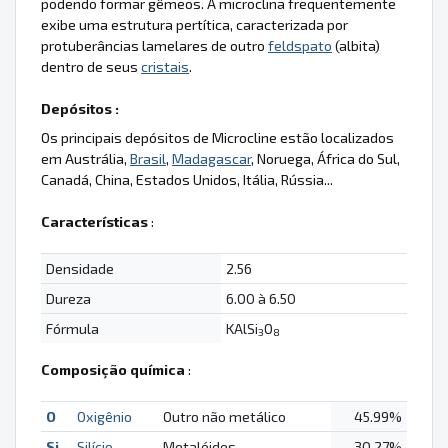
podendo formar gêmeos. A microclina frequentemente
exibe uma estrutura pertítica, caracterizada por
protuberâncias lamelares de outro
feldspato
(albita)
dentro de seus
cristais
.
Depósitos :
Os principais depósitos de Microcline estão localizados
em Austrália,
Brasil
,
Madagascar
, Noruega, África do Sul,
Canadá, China, Estados Unidos, Itália, Rússia...
Características
:
Densidade
2.56
Dureza
6.00 à 6.50
Fórmula
KAlSi
O
3
8
Composição química
:
O
Oxigênio
Outro não metálico
45.99%
Si
Silício
Metalóides
30.27%