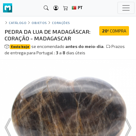
PT
CATÁLOGO
OBJETOS
CORAÇÕES
PEDRA DA LUA DE MADAGÁSCAR:
20
COMPRA
€
CORAÇÃO - MADAGASCAR
se encomendado
antes do meio-dia
.
Prazos
Envio hoje
de entrega para Portugal :
3
a
8
dias úteis