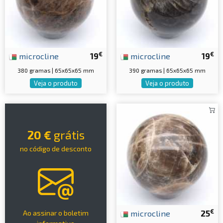
€
€
microcline
19
microcline
19
380 gramas | 65x65x65 mm
390 gramas | 65x65x65 mm
Veja o produto
Veja o produto
20 €
grátis
no código de desconto
€
microcline
25
Ao assinar o boletim