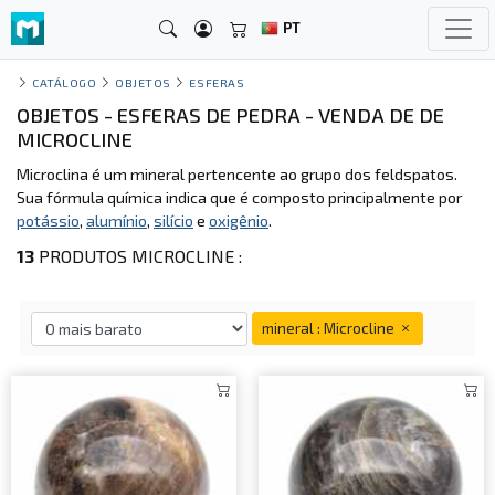
PT
CATÁLOGO
OBJETOS
ESFERAS
OBJETOS - ESFERAS DE PEDRA - VENDA DE DE
MICROCLINE
Microclina é um mineral pertencente ao grupo dos feldspatos.
Sua fórmula química indica que é composto principalmente por
potássio
,
alumínio
,
silício
e
oxigênio
.
13
PRODUTOS MICROCLINE :
mineral : Microcline