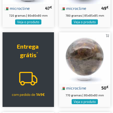
€
€
microcline
47
microcline
49
720 gramas | 80x80x80 mm
780 gramas | 85x85x85 mm
Veja o produto
Veja o produto
Entrega
*
grátis
€
microcline
50
com pedido de
149€
770 gramas | 80x80x80 mm
Veja o produto