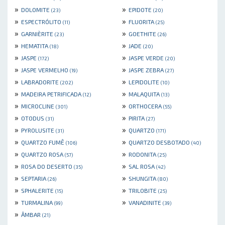
»
»
DOLOMITE
EPIDOTE
(23)
(20)
»
»
ESPECTRÓLITO
FLUORITA
(11)
(25)
»
»
GARNIÈRITE
GOETHITE
(23)
(26)
»
»
HEMATITA
JADE
(18)
(20)
»
»
JASPE
JASPE VERDE
(172)
(20)
»
»
JASPE VERMELHO
JASPE ZEBRA
(19)
(27)
»
»
LABRADORITE
LEPIDOLITE
(202)
(10)
»
»
MADEIRA PETRIFICADA
MALAQUITA
(12)
(13)
»
»
MICROCLINE
ORTHOCERA
(301)
(55)
»
»
OTODUS
PIRITA
(31)
(27)
»
»
PYROLUSITE
QUARTZO
(31)
(171)
»
»
QUARTZO FUMÊ
QUARTZO DESBOTADO
(106)
(40)
»
»
QUARTZO ROSA
RODONITA
(57)
(25)
»
»
ROSA DO DESERTO
SAL ROSA
(35)
(42)
»
»
SEPTARIA
SHUNGITA
(26)
(80)
»
»
SPHALERITE
TRILOBITE
(15)
(25)
»
»
TURMALINA
VANADINITE
(99)
(39)
»
ÂMBAR
(21)