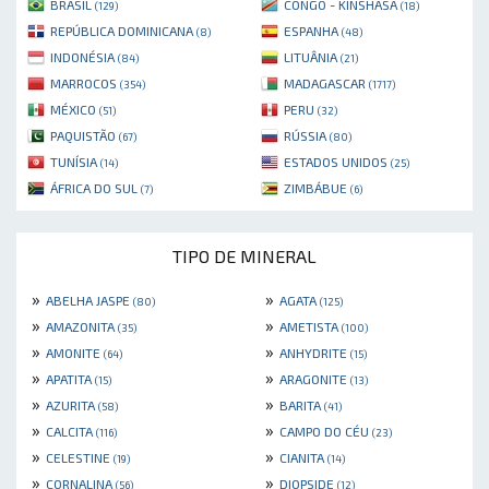
BRASIL
CONGO - KINSHASA
(129)
(18)
REPÚBLICA DOMINICANA
ESPANHA
(8)
(48)
INDONÉSIA
LITUÂNIA
(84)
(21)
MARROCOS
MADAGASCAR
(354)
(1717)
MÉXICO
PERU
(51)
(32)
PAQUISTÃO
RÚSSIA
(67)
(80)
TUNÍSIA
ESTADOS UNIDOS
(14)
(25)
ÁFRICA DO SUL
ZIMBÁBUE
(7)
(6)
TIPO DE MINERAL
»
»
ABELHA JASPE
AGATA
(80)
(125)
»
»
AMAZONITA
AMETISTA
(35)
(100)
»
»
AMONITE
ANHYDRITE
(64)
(15)
»
»
APATITA
ARAGONITE
(15)
(13)
»
»
AZURITA
BARITA
(58)
(41)
»
»
CALCITA
CAMPO DO CÉU
(116)
(23)
»
»
CELESTINE
CIANITA
(19)
(14)
»
»
CORNALINA
DIOPSIDE
(56)
(12)