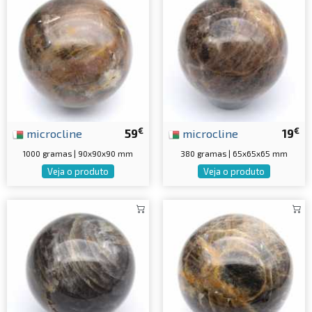
€
€
microcline
59
microcline
19
1000 gramas | 90x90x90 mm
380 gramas | 65x65x65 mm
Veja o produto
Veja o produto