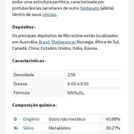
exibe uma estrutura pertítica, caracterizada por
protuberâncias lamelares de outro
feldspato
(albita)
dentro de seus
cristais
.
Depósitos :
Os principais depósitos de Microcline estão localizados
em Austrália,
Brasil
,
Madagascar
, Noruega, África do Sul,
Canadá, China, Estados Unidos, Itália, Rússia...
Características
:
Densidade
2.56
Dureza
6.00 à 6.50
Fórmula
KAlSi
O
3
8
Composição química
:
O
Oxigênio
Outro não metálico
45.99%
Si
Silício
Metalóides
30.27%