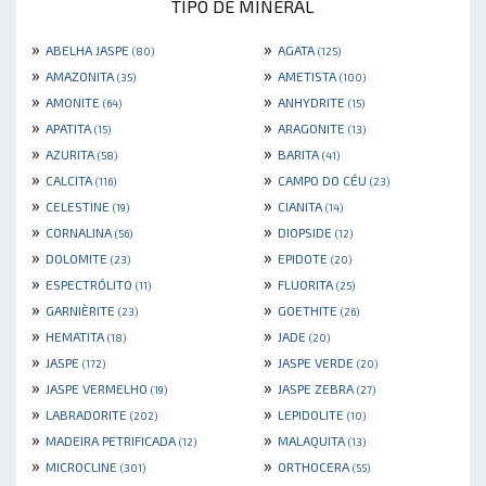
TIPO DE MINERAL
»
»
ABELHA JASPE
AGATA
(80)
(125)
»
»
AMAZONITA
AMETISTA
(35)
(100)
»
»
AMONITE
ANHYDRITE
(64)
(15)
»
»
APATITA
ARAGONITE
(15)
(13)
»
»
AZURITA
BARITA
(58)
(41)
»
»
CALCITA
CAMPO DO CÉU
(116)
(23)
»
»
CELESTINE
CIANITA
(19)
(14)
»
»
CORNALINA
DIOPSIDE
(56)
(12)
»
»
DOLOMITE
EPIDOTE
(23)
(20)
»
»
ESPECTRÓLITO
FLUORITA
(11)
(25)
»
»
GARNIÈRITE
GOETHITE
(23)
(26)
»
»
HEMATITA
JADE
(18)
(20)
»
»
JASPE
JASPE VERDE
(172)
(20)
»
»
JASPE VERMELHO
JASPE ZEBRA
(19)
(27)
»
»
LABRADORITE
LEPIDOLITE
(202)
(10)
»
»
MADEIRA PETRIFICADA
MALAQUITA
(12)
(13)
»
»
MICROCLINE
ORTHOCERA
(301)
(55)