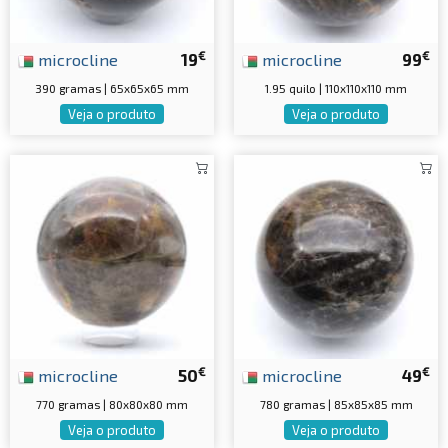
€
€
microcline
19
microcline
99
390 gramas | 65x65x65 mm
1.95 quilo | 110x110x110 mm
Veja o produto
Veja o produto
€
€
microcline
50
microcline
49
770 gramas | 80x80x80 mm
780 gramas | 85x85x85 mm
Veja o produto
Veja o produto