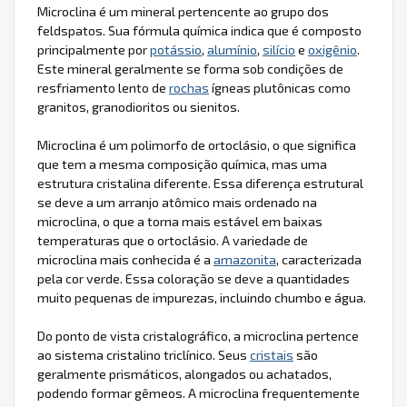
Microclina é um mineral pertencente ao grupo dos
feldspatos. Sua fórmula química indica que é composto
principalmente por
potássio
,
alumínio
,
silício
e
oxigênio
.
Este mineral geralmente se forma sob condições de
resfriamento lento de
rochas
ígneas plutônicas como
granitos, granodioritos ou sienitos.
Microclina é um polimorfo de ortoclásio, o que significa
que tem a mesma composição química, mas uma
estrutura cristalina diferente. Essa diferença estrutural
se deve a um arranjo atômico mais ordenado na
microclina, o que a torna mais estável em baixas
temperaturas que o ortoclásio. A variedade de
microclina mais conhecida é a
amazonita
, caracterizada
pela cor verde. Essa coloração se deve a quantidades
muito pequenas de impurezas, incluindo chumbo e água.
Do ponto de vista cristalográfico, a microclina pertence
ao sistema cristalino triclínico. Seus
cristais
são
geralmente prismáticos, alongados ou achatados,
podendo formar gêmeos. A microclina frequentemente