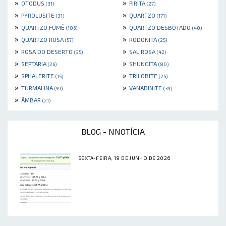
»
»
OTODUS
PIRITA
(31)
(27)
»
»
PYROLUSITE
QUARTZO
(31)
(171)
»
»
QUARTZO FUMÊ
QUARTZO DESBOTADO
(106)
(40)
»
»
QUARTZO ROSA
RODONITA
(57)
(25)
»
»
ROSA DO DESERTO
SAL ROSA
(35)
(42)
»
»
SEPTARIA
SHUNGITA
(26)
(80)
»
»
SPHALERITE
TRILOBITE
(15)
(25)
»
»
TURMALINA
VANADINITE
(99)
(39)
»
ÂMBAR
(21)
BLOG - NNOTÍCIA
SEXTA-FEIRA, 19 DE JUNHO DE 2026