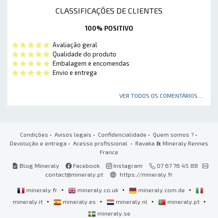
CLASSIFICAÇÕES DE CLIENTES
100% POSITIVO
Avaliação geral
Qualidade do produto
Embalagem e encomendas
Envio e entrega
VER TODOS OS COMENTÁRIOS ...
Condições
•
Avisos legais
•
Confidencialidade
•
Quem somos ?
•
Devolução e entrega
•
Acesso profissional
• Ravaka
&
Mineraly Rennes
France
Blog Mineraly
Facebook
Instagram
07 67 76 45 88
contact@mineraly.pt
https://mineraly.fr
•
•
•
mineraly.fr
mineraly.co.uk
mineraly.com.de
•
•
•
•
mineraly.it
mineraly.es
mineraly.nl
mineraly.pt
mineraly.se