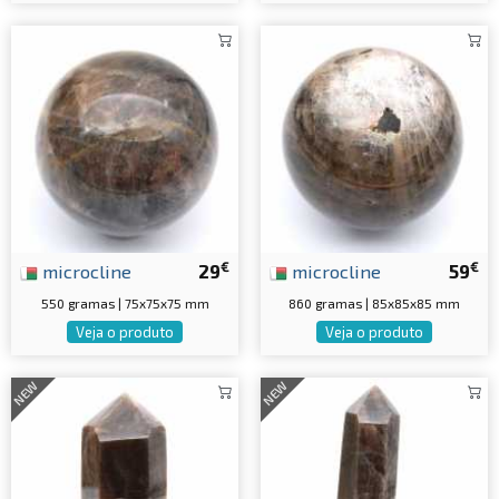
€
€
microcline
29
microcline
59
550 gramas | 75x75x75 mm
860 gramas | 85x85x85 mm
Veja o produto
Veja o produto
NEW
NEW