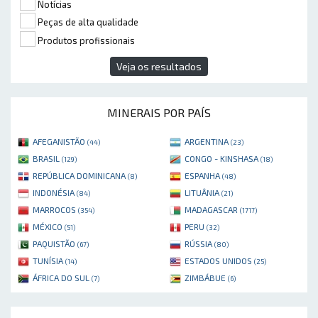
Notícias
Peças de alta qualidade
Produtos profissionais
Veja os resultados
MINERAIS POR PAÍS
AFEGANISTÃO
ARGENTINA
(44)
(23)
BRASIL
CONGO - KINSHASA
(129)
(18)
REPÚBLICA DOMINICANA
ESPANHA
(8)
(48)
INDONÉSIA
LITUÂNIA
(84)
(21)
MARROCOS
MADAGASCAR
(354)
(1717)
MÉXICO
PERU
(51)
(32)
PAQUISTÃO
RÚSSIA
(67)
(80)
TUNÍSIA
ESTADOS UNIDOS
(14)
(25)
ÁFRICA DO SUL
ZIMBÁBUE
(7)
(6)