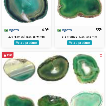
€
€
agata
49
agata
55
270 gramas | 155x125x6 mm
315 gramas | 175x115x6 mm
Veja o produto
Veja o produto
PRO