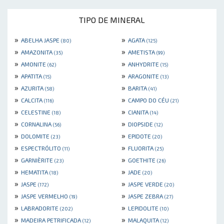
TIPO DE MINERAL
»
»
ABELHA JASPE
AGATA
(80)
(125)
»
»
AMAZONITA
AMETISTA
(35)
(99)
»
»
AMONITE
ANHYDRITE
(62)
(15)
»
»
APATITA
ARAGONITE
(15)
(13)
»
»
AZURITA
BARITA
(58)
(41)
»
»
CALCITA
CAMPO DO CÉU
(116)
(21)
»
»
CELESTINE
CIANITA
(18)
(14)
»
»
CORNALINA
DIOPSIDE
(56)
(12)
»
»
DOLOMITE
EPIDOTE
(23)
(20)
»
»
ESPECTRÓLITO
FLUORITA
(11)
(25)
»
»
GARNIÈRITE
GOETHITE
(23)
(26)
»
»
HEMATITA
JADE
(18)
(20)
»
»
JASPE
JASPE VERDE
(172)
(20)
»
»
JASPE VERMELHO
JASPE ZEBRA
(19)
(27)
»
»
LABRADORITE
LEPIDOLITE
(202)
(10)
»
»
MADEIRA PETRIFICADA
MALAQUITA
(12)
(12)