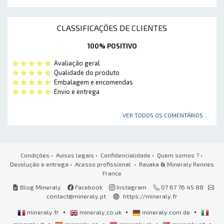
CLASSIFICAÇÕES DE CLIENTES
100% POSITIVO
Avaliação geral
Qualidade do produto
Embalagem e encomendas
Envio e entrega
VER TODOS OS COMENTÁRIOS ...
Condições
•
Avisos legais
•
Confidencialidade
•
Quem somos ?
•
Devolução e entrega
•
Acesso profissional
• Ravaka
&
Mineraly Rennes
France
Blog Mineraly
Facebook
Instagram
07 67 76 45 88
contact@mineraly.pt
https://mineraly.fr
•
•
•
mineraly.fr
mineraly.co.uk
mineraly.com.de
•
•
•
•