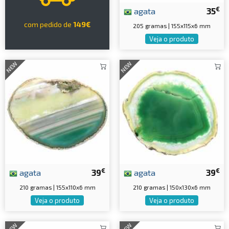
€
agata
35
com pedido de
149€
205 gramas | 155x115x6 mm
Veja o produto
NEW
NEW
€
€
agata
39
agata
39
210 gramas | 155x110x6 mm
210 gramas | 150x130x6 mm
Veja o produto
Veja o produto
NEW
NEW