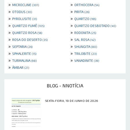
»
»
MICROCLINE
ORTHOCERA
(301)
(54)
»
»
OTODUS
PIRITA
(30)
(26)
»
»
PYROLUSITE
QUARTZO
(31)
(165)
»
»
QUARTZO FUMÊ
QUARTZO DESBOTADO
(105)
(40)
»
»
QUARTZO ROSA
RODONITA
(56)
(25)
»
»
ROSA DO DESERTO
SAL ROSA
(35)
(42)
»
»
SEPTARIA
SHUNGITA
(26)
(80)
»
»
SPHALERITE
TRILOBITE
(15)
(23)
»
»
TURMALINA
VANADINITE
(98)
(39)
»
ÂMBAR
(21)
BLOG - NNOTÍCIA
SEXTA-FEIRA, 19 DE JUNHO DE 2026