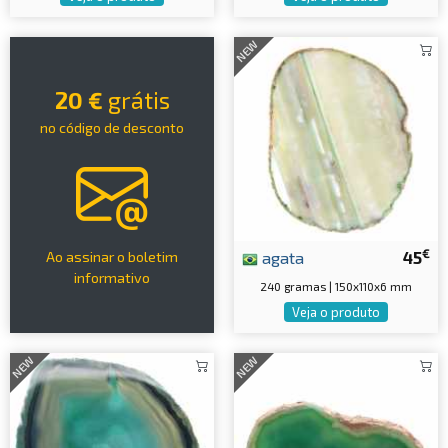
NEW
20 €
grátis
no código de desconto
€
agata
45
Ao assinar o boletim
informativo
240 gramas | 150x110x6 mm
Veja o produto
NEW
NEW