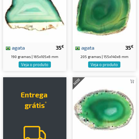
€
€
agata
35
agata
35
190 gramas | 165x105x6 mm
205 gramas | 155x140x6 mm
Veja o produto
Veja o produto
NEW
Entrega
*
grátis