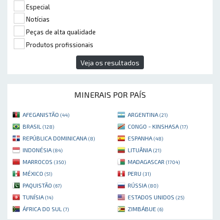
Especial
Notícias
Peças de alta qualidade
Produtos profissionais
Veja os resultados
MINERAIS POR PAÍS
AFEGANISTÃO
ARGENTINA
(44)
(21)
BRASIL
CONGO - KINSHASA
(128)
(17)
REPÚBLICA DOMINICANA
ESPANHA
(8)
(48)
INDONÉSIA
LITUÂNIA
(84)
(21)
MARROCOS
MADAGASCAR
(350)
(1704)
MÉXICO
PERU
(51)
(31)
PAQUISTÃO
RÚSSIA
(67)
(80)
TUNÍSIA
ESTADOS UNIDOS
(14)
(25)
ÁFRICA DO SUL
ZIMBÁBUE
(7)
(6)