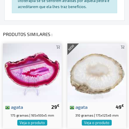
litoterapia se se sentirem atraídas por aquela pedra e
acreditarem que ela lhes traz benefícios.
PRODUTOS SIMILARES :
NEW
€
€
agata
29
agata
49
175 gramas | 165x100x5 mm
310 gramas | 175x125x6 mm
Veja o produto
Veja o produto