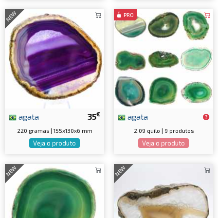
NEW
PRO
€
agata
35
agata
220 gramas | 155x130x6 mm
2.09 quilo | 9 produtos
Veja o produto
Veja o produto
NEW
NEW