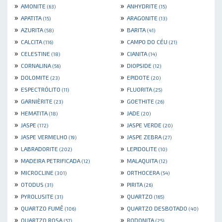
»
»
AMONITE
ANHYDRITE
(63)
(15)
»
»
APATITA
ARAGONITE
(15)
(13)
»
»
AZURITA
BARITA
(58)
(41)
»
»
CALCITA
CAMPO DO CÉU
(116)
(21)
»
»
CELESTINE
CIANITA
(18)
(14)
»
»
CORNALINA
DIOPSIDE
(56)
(12)
»
»
DOLOMITE
EPIDOTE
(23)
(20)
»
»
ESPECTRÓLITO
FLUORITA
(11)
(25)
»
»
GARNIÈRITE
GOETHITE
(23)
(26)
»
»
HEMATITA
JADE
(18)
(20)
»
»
JASPE
JASPE VERDE
(172)
(20)
»
»
JASPE VERMELHO
JASPE ZEBRA
(19)
(27)
»
»
LABRADORITE
LEPIDOLITE
(202)
(10)
»
»
MADEIRA PETRIFICADA
MALAQUITA
(12)
(12)
»
»
MICROCLINE
ORTHOCERA
(301)
(54)
»
»
OTODUS
PIRITA
(31)
(26)
»
»
PYROLUSITE
QUARTZO
(31)
(165)
»
»
QUARTZO FUMÊ
QUARTZO DESBOTADO
(106)
(40)
»
»
QUARTZO ROSA
RODONITA
(57)
(25)