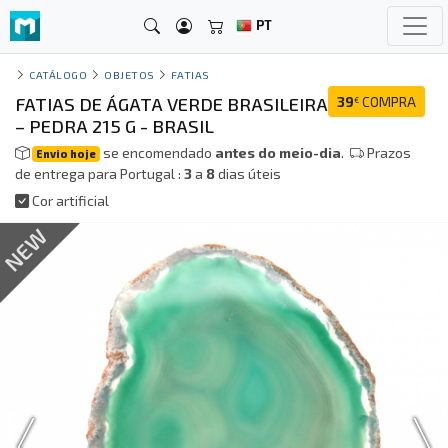
PT
CATÁLOGO
OBJETOS
FATIAS
FATIAS DE ÁGATA VERDE BRASILEIRA
39
COMPRA
€
– PEDRA 215 G - BRASIL
se encomendado
antes do meio-dia
.
Prazos
Envio hoje
de entrega para Portugal :
3
a
8
dias úteis
Cor artificial
NEW