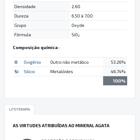
Densidade
2.60
Dureza
6.50 à 7.00
Grupo
Oxyde
Fórmula
SiO
2
Composição química
:
O
Oxigênio
Outro não metálico
53.26%
Si
Silício
Metalóides
46.74%
100%
LITOTERAPIA
AS VIRTUDES ATRIBUÍDAS AO MINERAL AGATA