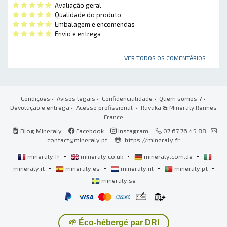
Avaliação geral
Qualidade do produto
Embalagem e encomendas
Envio e entrega
VER TODOS OS COMENTÁRIOS ...
Condições
•
Avisos legais
•
Confidencialidade
•
Quem somos ?
•
Devolução e entrega
•
Acesso profissional
• Ravaka
&
Mineraly Rennes
France
Blog Mineraly
Facebook
Instagram
07 67 76 45 88
contact@mineraly.pt
https://mineraly.fr
•
•
•
mineraly.fr
mineraly.co.uk
mineraly.com.de
•
•
•
•
mineraly.it
mineraly.es
mineraly.nl
mineraly.pt
mineraly.se
🌱 Éco-hébergé par DRI