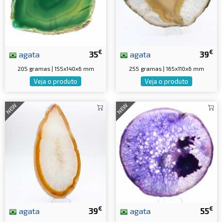
€
€
agata
35
agata
39
205 gramas | 155x140x6 mm
255 gramas | 165x110x6 mm
Veja o produto
Veja o produto
NEW
NEW
€
€
agata
39
agata
55