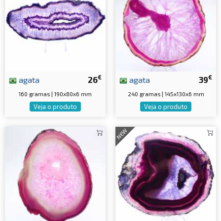
€
€
agata
26
agata
39
160 gramas | 190x80x6 mm
240 gramas | 145x130x6 mm
Veja o produto
Veja o produto
NEW