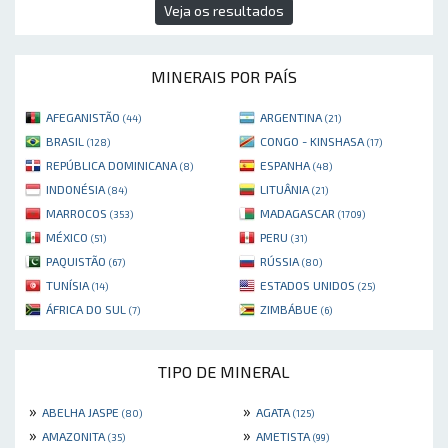
Veja os resultados
MINERAIS POR PAÍS
AFEGANISTÃO
ARGENTINA
(44)
(21)
BRASIL
CONGO - KINSHASA
(128)
(17)
REPÚBLICA DOMINICANA
ESPANHA
(8)
(48)
INDONÉSIA
LITUÂNIA
(84)
(21)
MARROCOS
MADAGASCAR
(353)
(1709)
MÉXICO
PERU
(51)
(31)
PAQUISTÃO
RÚSSIA
(67)
(80)
TUNÍSIA
ESTADOS UNIDOS
(14)
(25)
ÁFRICA DO SUL
ZIMBÁBUE
(7)
(6)
TIPO DE MINERAL
»
»
ABELHA JASPE
AGATA
(80)
(125)
»
»
AMAZONITA
AMETISTA
(35)
(99)