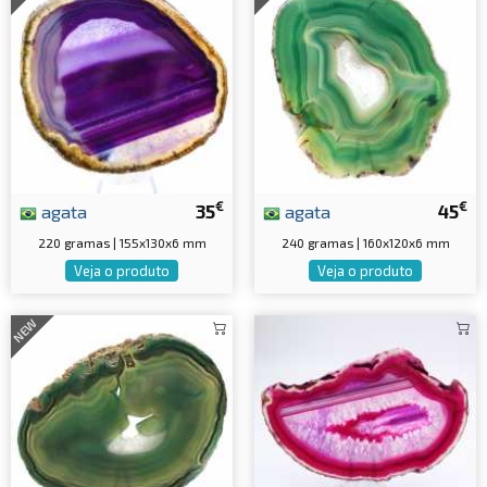
€
€
agata
35
agata
45
220 gramas | 155x130x6 mm
240 gramas | 160x120x6 mm
Veja o produto
Veja o produto
NEW