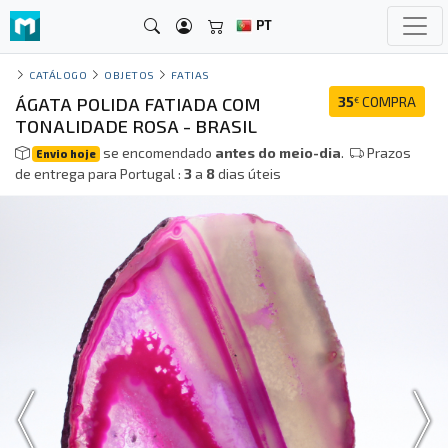
PT
CATÁLOGO
OBJETOS
FATIAS
ÁGATA POLIDA FATIADA COM
35
COMPRA
€
TONALIDADE ROSA - BRASIL
se encomendado
antes do meio-dia
.
Prazos
Envio hoje
de entrega para Portugal :
3
a
8
dias úteis