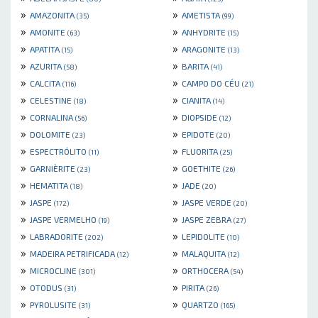
»
»
AMAZONITA
AMETISTA
(35)
(99)
»
»
AMONITE
ANHYDRITE
(63)
(15)
»
»
APATITA
ARAGONITE
(15)
(13)
»
»
AZURITA
BARITA
(58)
(41)
»
»
CALCITA
CAMPO DO CÉU
(116)
(21)
»
»
CELESTINE
CIANITA
(18)
(14)
»
»
CORNALINA
DIOPSIDE
(56)
(12)
»
»
DOLOMITE
EPIDOTE
(23)
(20)
»
»
ESPECTRÓLITO
FLUORITA
(11)
(25)
»
»
GARNIÈRITE
GOETHITE
(23)
(26)
»
»
HEMATITA
JADE
(18)
(20)
»
»
JASPE
JASPE VERDE
(172)
(20)
»
»
JASPE VERMELHO
JASPE ZEBRA
(19)
(27)
»
»
LABRADORITE
LEPIDOLITE
(202)
(10)
»
»
MADEIRA PETRIFICADA
MALAQUITA
(12)
(12)
»
»
MICROCLINE
ORTHOCERA
(301)
(54)
»
»
OTODUS
PIRITA
(31)
(26)
»
»
PYROLUSITE
QUARTZO
(31)
(165)