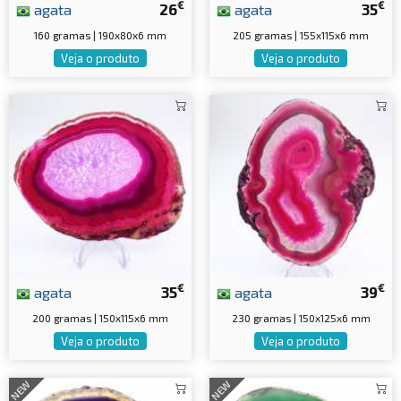
€
€
agata
26
agata
35
160 gramas | 190x80x6 mm
205 gramas | 155x115x6 mm
Veja o produto
Veja o produto
€
€
agata
35
agata
39
200 gramas | 150x115x6 mm
230 gramas | 150x125x6 mm
Veja o produto
Veja o produto
NEW
NEW