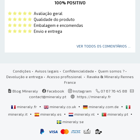
100% POSITIVO
Avaliação geral
Qualidade do produto
Embalagem e encomendas
Envio e entrega
VER TODOS OS COMENTÁRIOS ...
Condições
•
Avisos legais
•
Confidencialidade
•
Quem somos ?
•
Devolução e entrega
•
Acesso profissional
• Ravaka
&
Mineraly Rennes
France
Blog Mineraly
Facebook
Instagram
07 67 76 45 88
contact@mineraly.pt
https://mineraly.fr
•
•
•
mineraly.fr
mineraly.co.uk
mineraly.com.de
•
•
•
•
mineraly.it
mineraly.es
mineraly.nl
mineraly.pt
mineraly.se