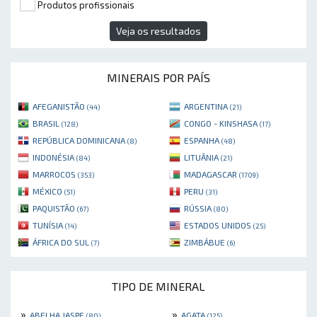
Produtos profissionais
Veja os resultados
MINERAIS POR PAÍS
AFEGANISTÃO
ARGENTINA
(44)
(21)
BRASIL
CONGO - KINSHASA
(128)
(17)
REPÚBLICA DOMINICANA
ESPANHA
(8)
(48)
INDONÉSIA
LITUÂNIA
(84)
(21)
MARROCOS
MADAGASCAR
(353)
(1709)
MÉXICO
PERU
(51)
(31)
PAQUISTÃO
RÚSSIA
(67)
(80)
TUNÍSIA
ESTADOS UNIDOS
(14)
(25)
ÁFRICA DO SUL
ZIMBÁBUE
(7)
(6)
TIPO DE MINERAL
»
»
ABELHA JASPE
AGATA
(80)
(125)