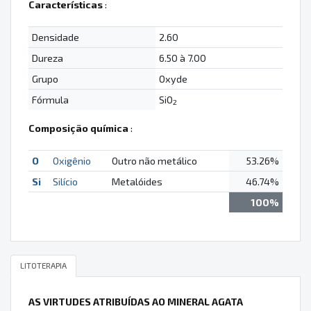
Características
:
Densidade
2.60
Dureza
6.50 à 7.00
Grupo
Oxyde
Fórmula
SiO
2
Composição química
:
O
Oxigênio
Outro não metálico
53.26%
Si
Silício
Metalóides
46.74%
100%
LITOTERAPIA
AS VIRTUDES ATRIBUÍDAS AO MINERAL AGATA