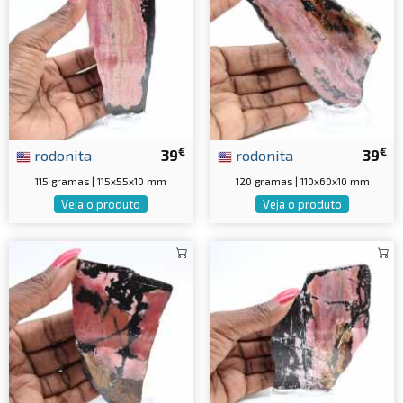
€
€
rodonita
39
rodonita
39
115 gramas | 115x55x10 mm
120 gramas | 110x60x10 mm
Veja o produto
Veja o produto