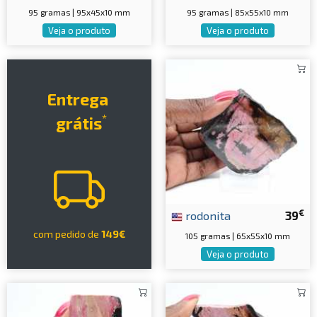
95 gramas | 95x45x10 mm
95 gramas | 85x55x10 mm
Veja o produto
Veja o produto
Entrega
*
grátis
€
rodonita
39
com pedido de
149€
105 gramas | 65x55x10 mm
Veja o produto