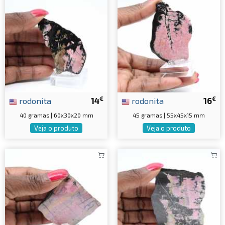
€
€
rodonita
14
rodonita
16
40 gramas | 60x30x20 mm
45 gramas | 55x45x15 mm
Veja o produto
Veja o produto