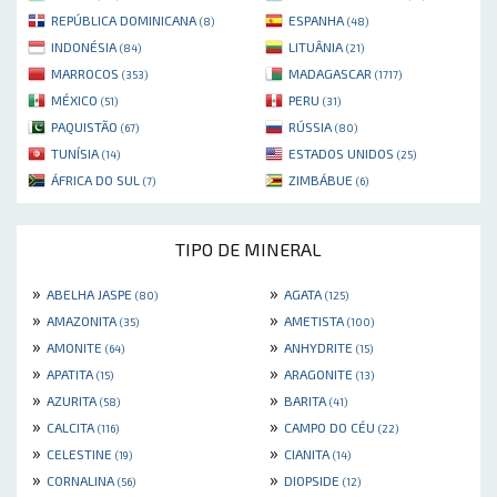
REPÚBLICA DOMINICANA
ESPANHA
(8)
(48)
INDONÉSIA
LITUÂNIA
(84)
(21)
MARROCOS
MADAGASCAR
(353)
(1717)
MÉXICO
PERU
(51)
(31)
PAQUISTÃO
RÚSSIA
(67)
(80)
TUNÍSIA
ESTADOS UNIDOS
(14)
(25)
ÁFRICA DO SUL
ZIMBÁBUE
(7)
(6)
TIPO DE MINERAL
»
»
ABELHA JASPE
AGATA
(80)
(125)
»
»
AMAZONITA
AMETISTA
(35)
(100)
»
»
AMONITE
ANHYDRITE
(64)
(15)
»
»
APATITA
ARAGONITE
(15)
(13)
»
»
AZURITA
BARITA
(58)
(41)
»
»
CALCITA
CAMPO DO CÉU
(116)
(22)
»
»
CELESTINE
CIANITA
(19)
(14)
»
»
CORNALINA
DIOPSIDE
(56)
(12)