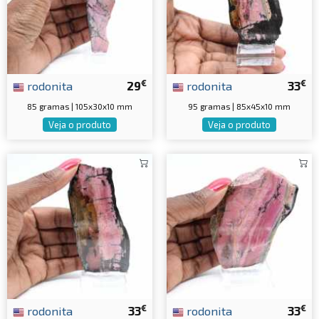
€
€
rodonita
29
rodonita
33
85 gramas | 105x30x10 mm
95 gramas | 85x45x10 mm
Veja o produto
Veja o produto
€
€
rodonita
33
rodonita
33