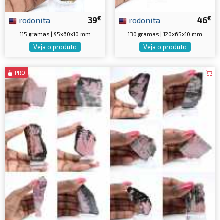
€
€
rodonita
39
rodonita
46
115 gramas | 95x60x10 mm
130 gramas | 120x65x10 mm
Veja o produto
Veja o produto
PRO