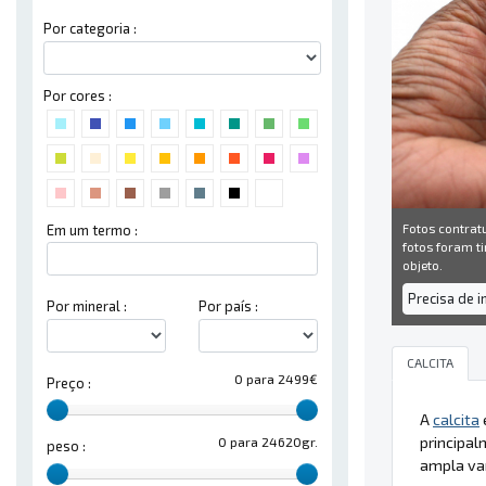
Por categoria :
Por cores :
Fotos contrat
Em um termo :
fotos foram ti
objeto.
Precisa de 
Por mineral :
Por país :
CALCITA
0 para 2499€
Preço :
A
calcita
principa
0 para 24620gr.
peso :
ampla var