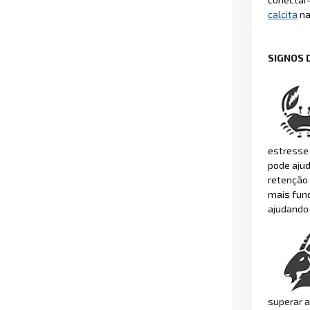
calcita
na
SIGNOS 
estresse 
pode ajud
retenção 
mais fun
ajudando-
superar a