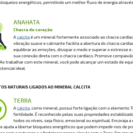
loqueios energéticos, permitindo um melhor fluxo de energia através
ANAHATA
Chacra do coração
A
calcita
é um mineral fortemente associado ao chacra cardíac
vibração suave e calmante facilita a abertura do chacra cardí
equilibrar as emoções, dissipar o medo e superar o estresse e
sua conexão direta com o chacra cardíaco. Promove compaixão,
 Ao trabalhar com este mineral, você pode alcançar um estado de equil
tencial ideal.
OS NATURAIS LIGADOS AO MINERAL CALCITA
TERRA
A
calcita
, como mineral, possui forte ligação com o elemento Te
fertilidade. É reconhecido pelas suas propriedades estabilizad
todos os níveis, seja físico, emocional ou espiritual. Encoraja
 ajuda a libertar bloqueios energéticos que podem impedir-nos de pro
se com a natureza e a fortalecer nosso vínculo com a Terra. Em resu