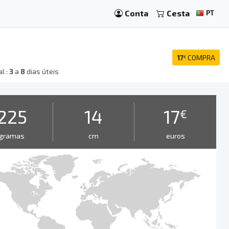
Conta
Cesta
PT
17
COMPRA
€
l :
3
a
8
dias úteis
225
14
17
€
gramas
cm
euros