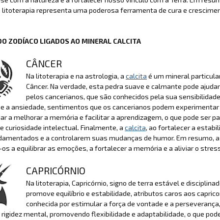
 litoterapia representa uma poderosa ferramenta de cura e crescimen
DO ZODÍACO LIGADOS AO MINERAL CALCITA
CÂNCER
Na litoterapia e na astrologia, a
calcita
é um mineral particul
Câncer. Na verdade, esta pedra suave e calmante pode ajuda
pelos cancerianos, que são conhecidos pela sua sensibilidad
e a ansiedade, sentimentos que os cancerianos podem experimentar m
ar a melhorar a memória e facilitar a aprendizagem, o que pode ser p
e curiosidade intelectual. Finalmente, a
calcita
, ao fortalecer a estab
damentados e a controlarem suas mudanças de humor. Em resumo, a Ca
os a equilibrar as emoções, a fortalecer a memória e a aliviar o stress
CAPRICÓRNIO
Na litoterapia, Capricórnio, signo de terra estável e discipli
promove equilíbrio e estabilidade, atributos caros aos capric
conhecida por estimular a força de vontade e a perseverança,
 rigidez mental, promovendo flexibilidade e adaptabilidade, o que pode