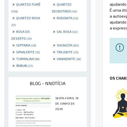
»
»
ajudando 
QUARTZO FUMÊ
QUARTZO
É uma óti
DESBOTADO
(106)
(40)
a autoexp
»
»
QUARTZO ROSA
RODONITA
(25)
ajudando
(57)
a express
»
»
ROSA DO
SAL ROSA
(42)
DESERTO
(35)
»
»
SEPTARIA
SHUNGITA
(26)
(80)
»
»
SPHALERITE
TRILOBITE
(15)
(25)
»
»
TURMALINA
VANADINITE
(99)
(39)
»
ÂMBAR
(21)
OS CHAK
BLOG - NNOTÍCIA
SEXTA-FEIRA, 19
DE JUNHO DE
2026