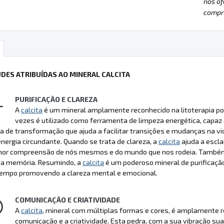
nos of
compre
UDES ATRIBUÍDAS AO MINERAL CALCITA
PURIFICAÇÃO E CLAREZA
A
calcita
é um mineral amplamente reconhecido na litoterapia por
vezes é utilizado como ferramenta de limpeza energética, capaz d
 de transformação que ajuda a facilitar transições e mudanças na vi
energia circundante. Quando se trata de clareza, a
calcita
ajuda a escl
or compreensão de nós mesmos e do mundo que nos rodeia. Também
 a memória. Resumindo, a
calcita
é um poderoso mineral de purificação
mpo promovendo a clareza mental e emocional.
COMUNICAÇÃO E CRIATIVIDADE
A
calcita
, mineral com múltiplas formas e cores, é amplamente re
comunicação e a criatividade. Esta pedra, com a sua vibração su