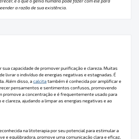
erecer, e o que o gênio humano pode fazer com ele para
ender a razão de sua existência.
 sua capacidade de promover purificação e clareza. Muitas
e livrar o indivíduo de energias negativas e estagnadas. É
da. Além disso, a
calcita
também é conhecida por amplificar e
arecer pensamentos e sentimentos confusos, promovendo
 promove a concentração e é frequentemente usado para
 e clareza, ajudando a limpar as energias negativas e ao
conhecida na litoterapia por seu potencial para estimular a
ave e equilibradora, promove uma comunicação clara e eficaz,