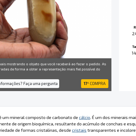
R
2
T
1
uais mostrando o objeto que você receberá ao fazer o pedido. As
radas de forma a obter a representação mais fiel possível do
informações? Faça uma pergunta
17
COMPRA
€
é um mineral composto de carbonato de
cálcio
. É um dos minerais ma
lmente de origem bioquímica, resultante do acúmulo de conchas e es
iedade de formas cristalinas, desde
cristais
transparentes e incolore