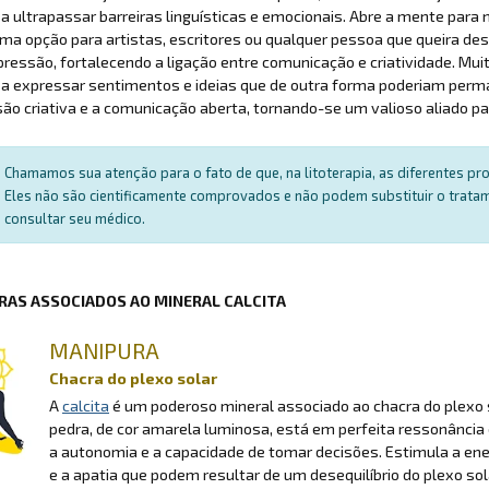
a ultrapassar barreiras linguísticas e emocionais. Abre a mente para 
ma opção para artistas, escritores ou qualquer pessoa que queira desb
ressão, fortalecendo a ligação entre comunicação e criatividade. Mui
 a expressar sentimentos e ideias que de outra forma poderiam perm
ão criativa e a comunicação aberta, tornando-se um valioso aliado p
Chamamos sua atenção para o fato de que, na litoterapia, as diferentes p
Eles não são cientificamente comprovados e não podem substituir o trat
consultar seu médico.
RAS ASSOCIADOS AO MINERAL CALCITA
MANIPURA
Chacra do plexo solar
A
calcita
é um poderoso mineral associado ao chacra do plexo s
pedra, de cor amarela luminosa, está em perfeita ressonância 
a autonomia e a capacidade de tomar decisões. Estimula a ene
e a apatia que podem resultar de um desequilíbrio do plexo sol