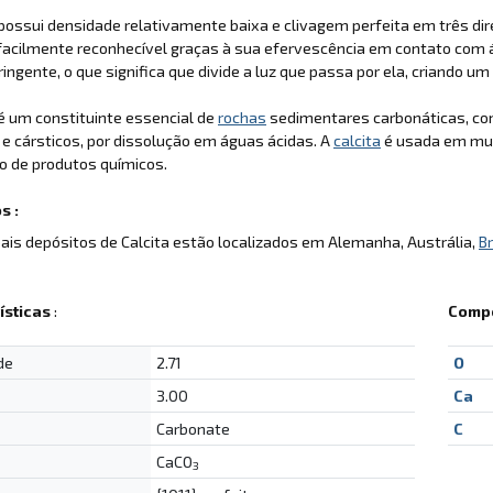
possui densidade relativamente baixa e clivagem perfeita em três di
facilmente reconhecível graças à sua efervescência em contato com ác
fringente, o que significa que divide a luz que passa por ela, criando u
é um constituinte essencial de
rochas
sedimentares carbonáticas, com
e cársticos, por dissolução em águas ácidas. A
calcita
é usada em muit
o de produtos químicos.
s :
pais depósitos de Calcita estão localizados em Alemanha, Austrália,
Br
ísticas
:
Compo
de
2.71
O
3.00
Ca
Carbonate
C
CaCO
3