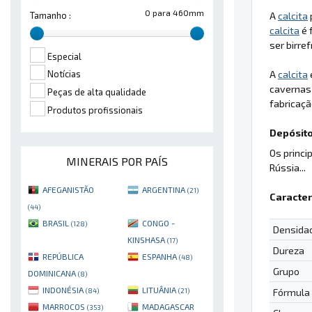
0 para 460mm
A
calcita
Tamanho :
calcita
é 
ser birre
Especial
A
calcita
Notícias
cavernas 
Peças de alta qualidade
fabricaçã
Produtos profissionais
Depósito
Os princi
MINERAIS POR PAÍS
Rússia...
AFEGANISTÃO
ARGENTINA
(21)
Caracter
(44)
BRASIL
CONGO -
(128)
Densida
KINSHASA
(17)
Dureza
REPÚBLICA
ESPANHA
(48)
Grupo
DOMINICANA
(8)
INDONÉSIA
LITUÂNIA
Fórmula
(84)
(21)
MARROCOS
MADAGASCAR
(353)