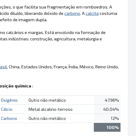
reções, o que facilita sua fragmentação em romboedros. A
ido diluído, liberando dióxido de
carbono
. A
calcita
costuma
m efeito de imagem dupla.
o calcários e margas. Está envolvido na formação de
as indústrias: construção, agricultura, metalurgia e
asil
, China, Estados Unidos, França, Índia, México, Reino Unido,
sição química
:
Oxigênio
Outro não metálico
47.96%
Cálcio
Metal alcalino-terroso
40.04%
Carbono
Outro não metálico
12%
100%