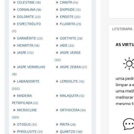
»
»
CELESTINE
CIANITA
(18)
(14)
»
»
CORNALINA
DIOPSIDE
(56)
(12)
»
»
DOLOMITE
EPIDOTE
(23)
(20)
»
»
ESPECTRÓLITO
FLUORITA
(25)
LITOTERAPIA
(11)
»
»
GARNIÈRITE
GOETHITE
(23)
(26)
AS VIRT
»
»
HEMATITA
JADE
(18)
(20)
»
»
JASPE
JASPE VERDE
(172)
(20)
»
»
JASPE VERMELHO
JASPE ZEBRA
(27)
(19)
uma pedra
»
»
LABRADORITE
LEPIDOLITE
(10)
limpar a 
(202)
uma melh
»
»
MADEIRA
MALAQUITA
(12)
melhorar
PETRIFICADA
mesmo te
(12)
»
»
MICROCLINE
ORTHOCERA
(54)
(301)
»
»
OTODUS
PIRITA
(31)
(26)
»
»
PYROLUSITE
QUARTZO
(31)
(165)