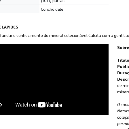
e
{1011} parfait
Conchoïdale
 LAPIDES
fundar o conhecimento do mineral colecionável Calcita com a gentil 
Sobre
Títul
Publi
Dura
Descr
de min
minera
O can
Natur
coleçã
permit