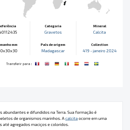
eferência
Categoria
Mineral
40112435
Gravetos
Calcita
amanho mm
País de origem
Collection
40x30x30
Madagascar
419 - janeiro 2024
:
Transferir para
is abundantes e difundidos na Terra. Sua formação é
queletos de organismos marinhos. A
calcita
ocorre em uma
s até agregados maciços e coloridos.