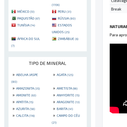
Cleavag
(1709)
Break
MÉXICO
PERU
(51)
(31)
PAQUISTÃO
RÚSSIA
(67)
(80)
TUNÍSIA
ESTADOS
(14)
NATURAE
UNIDOS
(25)
Para apro
ÁFRICA DO SUL
ZIMBÁBUE
(6)
(7)
TIPO DE MINERAL
»
»
ABELHA JASPE
AGATA
(125)
(80)
»
»
AMAZONITA
AMETISTA
(35)
(99)
»
»
AMONITE
ANHYDRITE
(63)
(15)
»
»
APATITA
ARAGONITE
(15)
(13)
»
»
AZURITA
BARITA
(58)
(41)
»
»
CALCITA
CAMPO DO CÉU
(116)
(21)