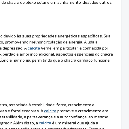
 do chacra do plexo solar e um alinhamento ideal dos outros
o devido às suas propriedades energéticas específicas. Sua
aco, promovendo melhor circulação de energia. Ajuda a
 a depressão. A
calcita
Verde, em particular, é conhecida por
 perdão e amor incondicional, aspectos essenciais do chacra
íbrio e harmonia, permitindo que o chacra cardíaco funcione
rra, associada à estabilidade, força, crescimento e
oras e fortalecedoras. A
calcita
promove o crescimento em
 a estabilidade, a perseverança e a autoconfiança, ao mesmo
gredir. Além disso, a
calcita
é um mineral que ajuda a
mo, a associação entre o elemento fundamental Terra e a