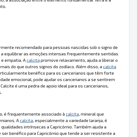
to.
armente recomendado para pessoas nascidas sob o signo de
r a equilibrar as emoções intensas frequentemente sentidas
e e empatia. A
calcita
promove relaxamento, ajuda a liberar o
ais do que outros signos do zodíaco. Além disso, a
calcita
articularmente benéfico para os cancerianos que têm forte
ilidade emocional, pode ajudar os cancerianos a se sentirem
lcite é uma pedra de apoio ideal para os cancerianos,
.
nado, é frequentemente associado à
calcita
, mineral que
ornianos. A
calcita
, especialmente a variedade laranja, é
 qualidades intrínsecas a Capricórnio. Também ajuda a
 ser benéfico para Capricórnio que tende a ser resistente a