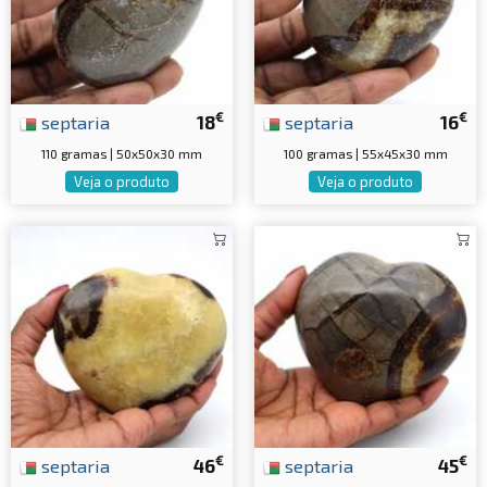
€
€
septaria
18
septaria
16
110 gramas | 50x50x30 mm
100 gramas | 55x45x30 mm
Veja o produto
Veja o produto
€
€
septaria
46
septaria
45