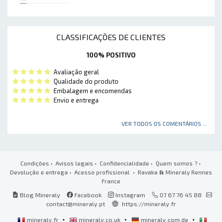
CLASSIFICAÇÕES DE CLIENTES
100% POSITIVO
Avaliação geral
Qualidade do produto
Embalagem e encomendas
Envio e entrega
VER TODOS OS COMENTÁRIOS ...
Condições
•
Avisos legais
•
Confidencialidade
•
Quem somos ?
•
Devolução e entrega
•
Acesso profissional
• Ravaka
&
Mineraly Rennes
France
Blog Mineraly
Facebook
Instagram
07 67 76 45 88
contact@mineraly.pt
https://mineraly.fr
•
•
•
mineraly.fr
mineraly.co.uk
mineraly.com.de