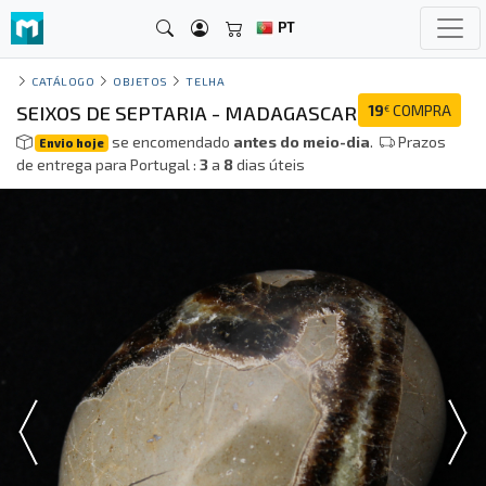
PT
CATÁLOGO
OBJETOS
TELHA
SEIXOS DE SEPTARIA - MADAGASCAR
19
COMPRA
€
se encomendado
antes do meio-dia
.
Prazos
Envio hoje
de entrega para Portugal :
3
a
8
dias úteis