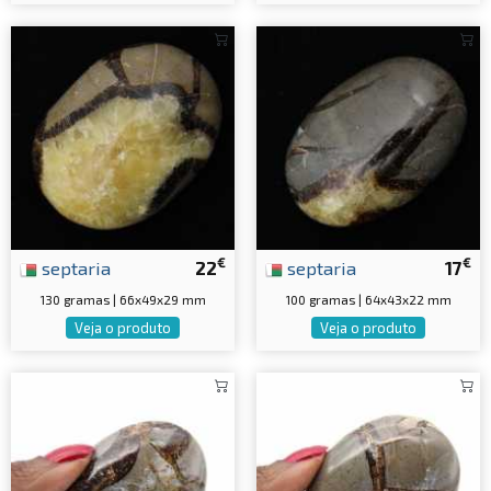
€
€
septaria
22
septaria
17
130 gramas | 66x49x29 mm
100 gramas | 64x43x22 mm
Veja o produto
Veja o produto