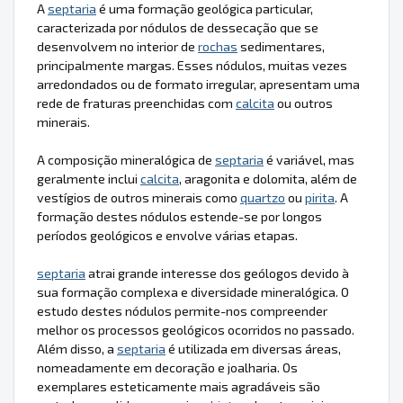
A
septaria
é uma formação geológica particular,
caracterizada por nódulos de dessecação que se
desenvolvem no interior de
rochas
sedimentares,
principalmente margas. Esses nódulos, muitas vezes
arredondados ou de formato irregular, apresentam uma
rede de fraturas preenchidas com
calcita
ou outros
minerais.
A composição mineralógica de
septaria
é variável, mas
geralmente inclui
calcita
, aragonita e dolomita, além de
vestígios de outros minerais como
quartzo
ou
pirita
. A
formação destes nódulos estende-se por longos
períodos geológicos e envolve várias etapas.
septaria
atrai grande interesse dos geólogos devido à
sua formação complexa e diversidade mineralógica. O
estudo destes nódulos permite-nos compreender
melhor os processos geológicos ocorridos no passado.
Além disso, a
septaria
é utilizada em diversas áreas,
nomeadamente em decoração e joalharia. Os
exemplares esteticamente mais agradáveis são