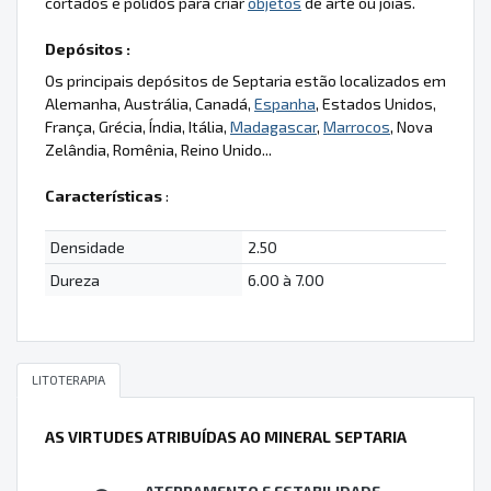
cortados e polidos para criar
objetos
de arte ou joias.
Depósitos :
Os principais depósitos de Septaria estão localizados em
Alemanha, Austrália, Canadá,
Espanha
, Estados Unidos,
França, Grécia, Índia, Itália,
Madagascar
,
Marrocos
, Nova
Zelândia, Romênia, Reino Unido...
Características
:
Densidade
2.50
Dureza
6.00 à 7.00
LITOTERAPIA
AS VIRTUDES ATRIBUÍDAS AO MINERAL SEPTARIA