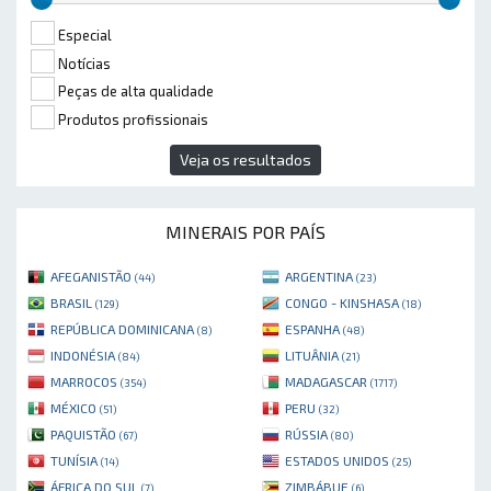
Especial
Notícias
Peças de alta qualidade
Produtos profissionais
Veja os resultados
MINERAIS POR PAÍS
AFEGANISTÃO
ARGENTINA
(44)
(23)
BRASIL
CONGO - KINSHASA
(129)
(18)
REPÚBLICA DOMINICANA
ESPANHA
(8)
(48)
INDONÉSIA
LITUÂNIA
(84)
(21)
MARROCOS
MADAGASCAR
(354)
(1717)
MÉXICO
PERU
(51)
(32)
PAQUISTÃO
RÚSSIA
(67)
(80)
TUNÍSIA
ESTADOS UNIDOS
(14)
(25)
ÁFRICA DO SUL
ZIMBÁBUE
(7)
(6)