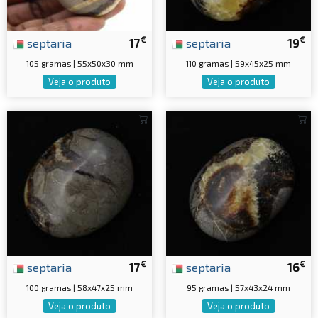
€
€
septaria
17
septaria
19
105 gramas | 55x50x30 mm
110 gramas | 59x45x25 mm
Veja o produto
Veja o produto
€
€
septaria
17
septaria
16
100 gramas | 58x47x25 mm
95 gramas | 57x43x24 mm
Veja o produto
Veja o produto