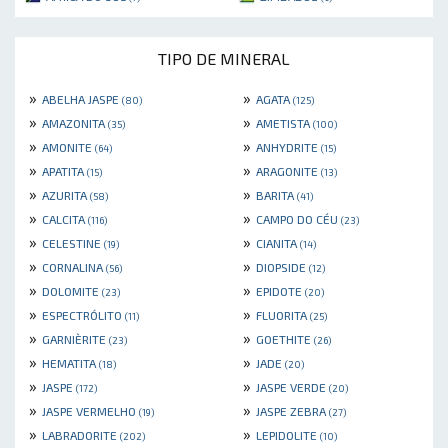
TIPO DE MINERAL
»
»
ABELHA JASPE
AGATA
(80)
(125)
»
»
AMAZONITA
AMETISTA
(35)
(100)
»
»
AMONITE
ANHYDRITE
(64)
(15)
»
»
APATITA
ARAGONITE
(15)
(13)
»
»
AZURITA
BARITA
(58)
(41)
»
»
CALCITA
CAMPO DO CÉU
(116)
(23)
»
»
CELESTINE
CIANITA
(19)
(14)
»
»
CORNALINA
DIOPSIDE
(56)
(12)
»
»
DOLOMITE
EPIDOTE
(23)
(20)
»
»
ESPECTRÓLITO
FLUORITA
(11)
(25)
»
»
GARNIÈRITE
GOETHITE
(23)
(26)
»
»
HEMATITA
JADE
(18)
(20)
»
»
JASPE
JASPE VERDE
(172)
(20)
»
»
JASPE VERMELHO
JASPE ZEBRA
(19)
(27)
»
»
LABRADORITE
LEPIDOLITE
(202)
(10)