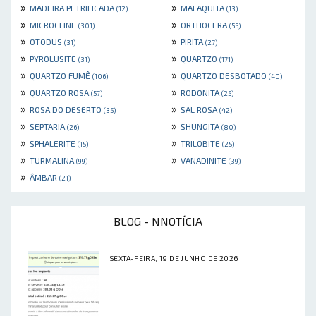
»
»
MADEIRA PETRIFICADA
MALAQUITA
(12)
(13)
»
»
MICROCLINE
ORTHOCERA
(301)
(55)
»
»
OTODUS
PIRITA
(31)
(27)
»
»
PYROLUSITE
QUARTZO
(31)
(171)
»
»
QUARTZO FUMÊ
QUARTZO DESBOTADO
(106)
(40)
»
»
QUARTZO ROSA
RODONITA
(57)
(25)
»
»
ROSA DO DESERTO
SAL ROSA
(35)
(42)
»
»
SEPTARIA
SHUNGITA
(26)
(80)
»
»
SPHALERITE
TRILOBITE
(15)
(25)
»
»
TURMALINA
VANADINITE
(99)
(39)
»
ÂMBAR
(21)
BLOG - NNOTÍCIA
SEXTA-FEIRA, 19 DE JUNHO DE 2026