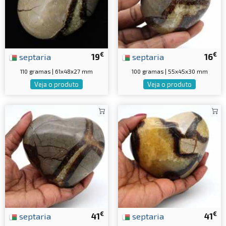
€
€
septaria
19
septaria
16
110 gramas | 61x48x27 mm
100 gramas | 55x45x30 mm
Veja o produto
Veja o produto
€
€
septaria
41
septaria
41