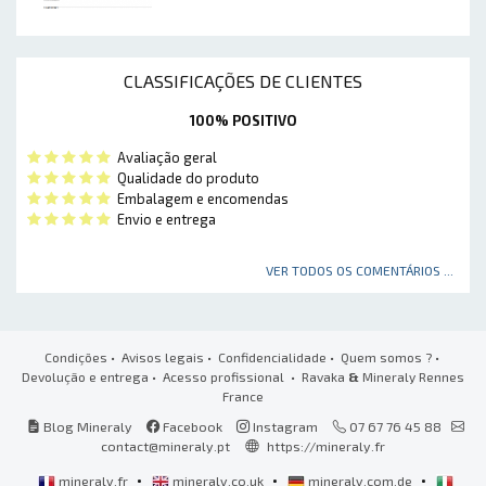
CLASSIFICAÇÕES DE CLIENTES
100% POSITIVO
Avaliação geral
Qualidade do produto
Embalagem e encomendas
Envio e entrega
VER TODOS OS COMENTÁRIOS ...
Condições
•
Avisos legais
•
Confidencialidade
•
Quem somos ?
•
Devolução e entrega
•
Acesso profissional
• Ravaka
&
Mineraly Rennes
France
Blog Mineraly
Facebook
Instagram
07 67 76 45 88
contact@mineraly.pt
https://mineraly.fr
•
•
•
mineraly.fr
mineraly.co.uk
mineraly.com.de