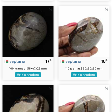
€
€
septaria
17
septaria
18
100 gramas | 58x47x25 mm
110 gramas | 50x50x30 mm
Veja o produto
Veja o produto