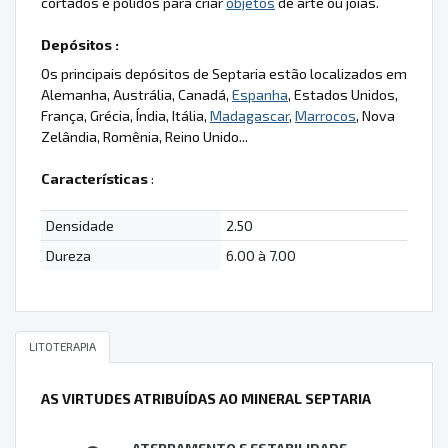
cortados e polidos para criar
objetos
de arte ou joias.
Depósitos :
Os principais depósitos de Septaria estão localizados em
Alemanha, Austrália, Canadá,
Espanha
, Estados Unidos,
França, Grécia, Índia, Itália,
Madagascar
,
Marrocos
, Nova
Zelândia, Romênia, Reino Unido...
Características
:
Densidade
2.50
Dureza
6.00 à 7.00
LITOTERAPIA
AS VIRTUDES ATRIBUÍDAS AO MINERAL SEPTARIA