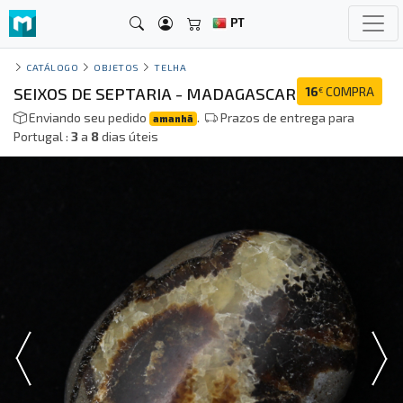
PT
CATÁLOGO
OBJETOS
TELHA
SEIXOS DE SEPTARIA - MADAGASCAR
16
COMPRA
€
Enviando seu pedido
.
Prazos de entrega para
amanhã
Portugal :
3
a
8
dias úteis