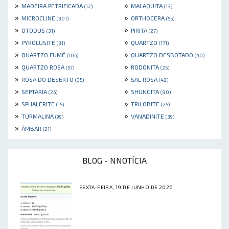
»
»
MADEIRA PETRIFICADA
MALAQUITA
(12)
(13)
»
»
MICROCLINE
ORTHOCERA
(301)
(55)
»
»
OTODUS
PIRITA
(31)
(27)
»
»
PYROLUSITE
QUARTZO
(31)
(171)
»
»
QUARTZO FUMÊ
QUARTZO DESBOTADO
(106)
(40)
»
»
QUARTZO ROSA
RODONITA
(57)
(25)
»
»
ROSA DO DESERTO
SAL ROSA
(35)
(42)
»
»
SEPTARIA
SHUNGITA
(26)
(80)
»
»
SPHALERITE
TRILOBITE
(15)
(25)
»
»
TURMALINA
VANADINITE
(99)
(39)
»
ÂMBAR
(21)
BLOG - NNOTÍCIA
SEXTA-FEIRA, 19 DE JUNHO DE 2026