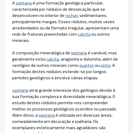
A
septaria
é uma formação geológica particular,
caracterizada por nódulos de dessecação que se
desenvolvem no interior de
rochas
sedimentares,
principalmente margas. Esses nódulos, muitas vezes
arredondados ou de formato irregular, apresentam uma
rede de fraturas preenchidas com
calcita
ou outros
minerais.
A composição mineralógica de
septaria
é variável, mas
geralmente inclui
calcita
, aragonita e dolomita, além de
vestígios de outros minerais como
quartzo
ou
pirita
. A
formação destes nódulos estende-se por longos
períodos geológicos e envolve várias etapas.
septaria
atrai grande interesse dos geólogos devido à
sua formação complexa e diversidade mineralógica. O
estudo destes nódulos permite-nos compreender
melhor os processos geológicos ocorridos no passado.
Além disso, a
septaria
é utilizada em diversas áreas,
nomeadamente em decoração e joalharia. Os
exemplares esteticamente mais agradáveis são