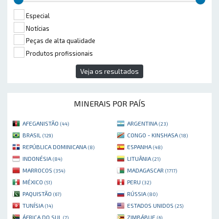
Especial
Notícias
Peças de alta qualidade
Produtos profissionais
Veja os resultados
MINERAIS POR PAÍS
AFEGANISTÃO
ARGENTINA
(44)
(23)
BRASIL
CONGO - KINSHASA
(129)
(18)
REPÚBLICA DOMINICANA
ESPANHA
(8)
(48)
INDONÉSIA
LITUÂNIA
(84)
(21)
MARROCOS
MADAGASCAR
(354)
(1717)
MÉXICO
PERU
(51)
(32)
PAQUISTÃO
RÚSSIA
(67)
(80)
TUNÍSIA
ESTADOS UNIDOS
(14)
(25)
ÁFRICA DO SUL
ZIMBÁBUE
(7)
(6)