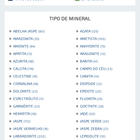
TIPO DE MINERAL
»
»
ABELHA JASPE
AGATA
(80)
(125)
»
»
AMAZONITA
AMETISTA
(35)
(100)
»
»
AMONITE
ANHYDRITE
(64)
(15)
»
»
APATITA
ARAGONITE
(15)
(13)
»
»
AZURITA
BARITA
(58)
(41)
»
»
CALCITA
CAMPO DO CÉU
(116)
(23)
»
»
CELESTINE
CIANITA
(19)
(14)
»
»
CORNALINA
DIOPSIDE
(56)
(12)
»
»
DOLOMITE
EPIDOTE
(23)
(20)
»
»
ESPECTRÓLITO
FLUORITA
(11)
(25)
»
»
GARNIÈRITE
GOETHITE
(23)
(26)
»
»
HEMATITA
JADE
(18)
(20)
»
»
JASPE
JASPE VERDE
(172)
(20)
»
»
JASPE VERMELHO
JASPE ZEBRA
(19)
(27)
»
»
LABRADORITE
LEPIDOLITE
(202)
(10)