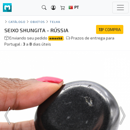
PT
CATÁLOGO
OBJETOS
TELHA
SEIXO SHUNGITA - RÚSSIA
13
COMPRA
€
Enviando seu pedido
.
Prazos de entrega para
amanhã
Portugal :
3
a
8
dias úteis