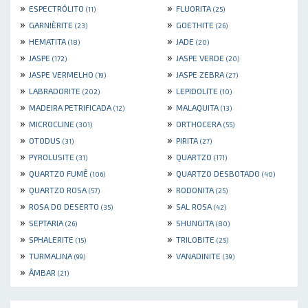
»
»
ESPECTRÓLITO
FLUORITA
(11)
(25)
»
»
GARNIÈRITE
GOETHITE
(23)
(26)
»
»
HEMATITA
JADE
(18)
(20)
»
»
JASPE
JASPE VERDE
(172)
(20)
»
»
JASPE VERMELHO
JASPE ZEBRA
(19)
(27)
»
»
LABRADORITE
LEPIDOLITE
(202)
(10)
»
»
MADEIRA PETRIFICADA
MALAQUITA
(12)
(13)
»
»
MICROCLINE
ORTHOCERA
(301)
(55)
»
»
OTODUS
PIRITA
(31)
(27)
»
»
PYROLUSITE
QUARTZO
(31)
(171)
»
»
QUARTZO FUMÊ
QUARTZO DESBOTADO
(106)
(40)
»
»
QUARTZO ROSA
RODONITA
(57)
(25)
»
»
ROSA DO DESERTO
SAL ROSA
(35)
(42)
»
»
SEPTARIA
SHUNGITA
(26)
(80)
»
»
SPHALERITE
TRILOBITE
(15)
(25)
»
»
TURMALINA
VANADINITE
(99)
(39)
»
ÂMBAR
(21)