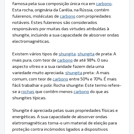
famosa pela sua composição única rica em
carbono
.
Esta rocha, originária da Carélia, na Rússia, contém
fulerenos, moléculas de
carbono
com propriedades
notáveis. Estes fulerenos são considerados
responsáveis por muitas das virtudes atribuídas à
shungite, incluindo a sua capacidade de absorver ondas
electromagnéticas.
Existem vários tipos de
shungita
.
shungita
de prata: A
mais pura, com teor de
carbono
de até 98%. O seu
aspecto vítreo e a sua raridade fazem dela uma
variedade muito apreciada.
shungita
preta : A mais
comum, com teor de
carbono
entre 50% e 70%. É mais
fácil trabalhar e polir. Rocha shungite: Este termo refere-
se a
rochas
que contêm menos
carbono
do que as
shungites típicas.
Shungite é apreciada pelas suas propriedades físicas e
energéticas. A sua capacidade de absorver ondas
eletromagnéticas torna-o um material de eleição para
proteção contra incómodos ligados a dispositivos