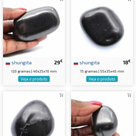
€
€
shungita
29
shungita
18
120 gramas | 40x25x70 mm
75 gramas | 55x35x45 mm
Veja o produto
Veja o produto