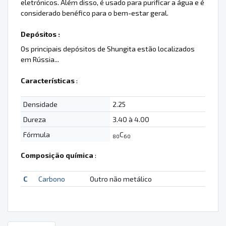
eletrónicos. Além disso, é usado para purificar a água e é
considerado benéfico para o bem-estar geral.
Depósitos :
Os principais depósitos de Shungita estão localizados
em Rússia...
Características
:
Densidade
2.25
Dureza
3.40 à 4.00
Fórmula
C
80
60
Composição química
:
C
Carbono
Outro não metálico