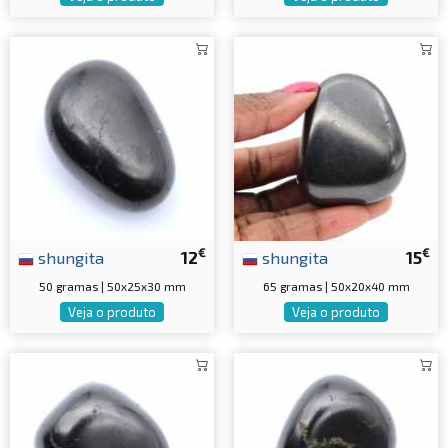
€
€
shungita
12
shungita
15
50 gramas | 50x25x30 mm
65 gramas | 50x20x40 mm
Veja o produto
Veja o produto