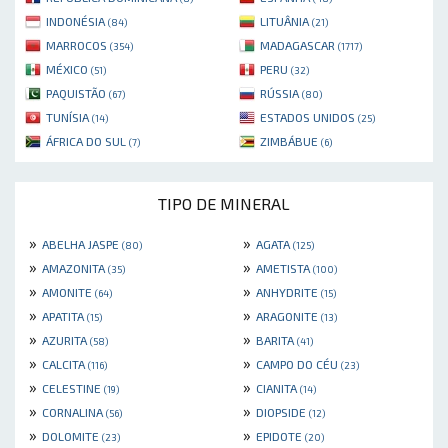
INDONÉSIA
LITUÂNIA
(84)
(21)
MARROCOS
MADAGASCAR
(354)
(1717)
MÉXICO
PERU
(51)
(32)
PAQUISTÃO
RÚSSIA
(67)
(80)
TUNÍSIA
ESTADOS UNIDOS
(14)
(25)
ÁFRICA DO SUL
ZIMBÁBUE
(7)
(6)
TIPO DE MINERAL
»
»
ABELHA JASPE
AGATA
(80)
(125)
»
»
AMAZONITA
AMETISTA
(35)
(100)
»
»
AMONITE
ANHYDRITE
(64)
(15)
»
»
APATITA
ARAGONITE
(15)
(13)
»
»
AZURITA
BARITA
(58)
(41)
»
»
CALCITA
CAMPO DO CÉU
(116)
(23)
»
»
CELESTINE
CIANITA
(19)
(14)
»
»
CORNALINA
DIOPSIDE
(56)
(12)
»
»
DOLOMITE
EPIDOTE
(23)
(20)