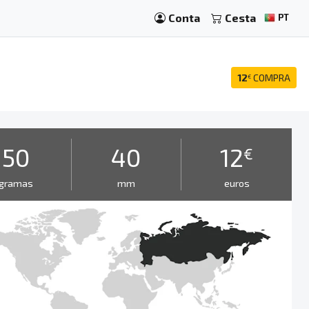
Conta
Cesta
PT
12
COMPRA
€
50
40
12
€
gramas
mm
euros