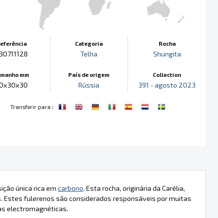
eferência
Categoria
Rocha
30711128
Telha
Shungita
amanho mm
País de origem
Collection
0x30x30
Rússia
391 - agosto 2023
:
Transferir para
ição única rica em
carbono
. Esta rocha, originária da Carélia,
. Estes fulerenos são considerados responsáveis por muitas
das electromagnéticas.