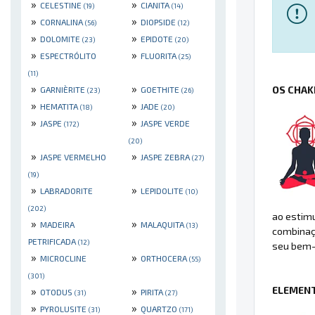
»
»
CELESTINE
CIANITA
(19)
(14)
»
»
CORNALINA
DIOPSIDE
(56)
(12)
»
»
DOLOMITE
EPIDOTE
(23)
(20)
»
»
ESPECTRÓLITO
FLUORITA
(25)
(11)
»
»
OS CHAK
GARNIÈRITE
GOETHITE
(23)
(26)
»
»
HEMATITA
JADE
(18)
(20)
»
»
JASPE
JASPE VERDE
(172)
(20)
»
»
JASPE VERMELHO
JASPE ZEBRA
(27)
(19)
»
»
LABRADORITE
LEPIDOLITE
(10)
(202)
ao estimu
»
»
MADEIRA
MALAQUITA
(13)
combinaçã
PETRIFICADA
(12)
seu bem-
»
»
MICROCLINE
ORTHOCERA
(55)
(301)
ELEMENT
»
»
OTODUS
PIRITA
(31)
(27)
»
»
PYROLUSITE
QUARTZO
(31)
(171)