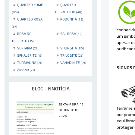
»
»
QUARTZO FUMÊ
QUARTZO
DESBOTADO
(106)
(40)
»
»
QUARTZO ROSA
RODONITA
(25)
(57)
conhecida
»
»
ROSA DO
SAL ROSA
(42)
um símbol
DESERTO
(35)
apesar do
»
»
SEPTARIA
SHUNGITA
purificar 
(26)
(80)
»
»
SPHALERITE
TRILOBITE
(15)
(25)
»
»
TURMALINA
VANADINITE
(99)
(39)
SIGNOS 
»
ÂMBAR
(21)
BLOG - NNOTÍCIA
SEXTA-FEIRA, 19
ferrament
DE JUNHO DE
por promo
2026
equilibra
proteger 