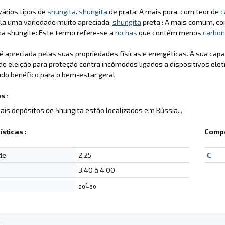
ários tipos de
shungita
.
shungita
de prata: A mais pura, com teor de
c
la uma variedade muito apreciada.
shungita
preta : A mais comum, co
cha shungite: Este termo refere-se a
rochas
que contêm menos
carbo
é apreciada pelas suas propriedades físicas e energéticas. A sua ca
de eleição para proteção contra incómodos ligados a dispositivos eletr
do benéfico para o bem-estar geral.
s :
pais depósitos de Shungita estão localizados em Rússia...
ísticas
:
Compo
de
2.25
C
3.40 à 4.00
C
80
60