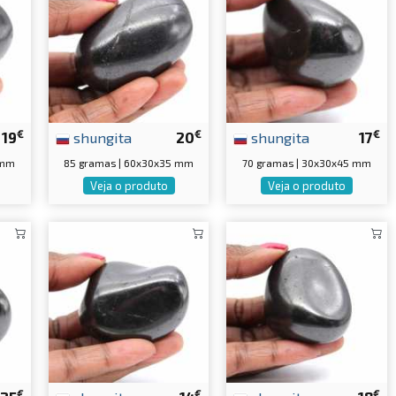
€
€
€
19
shungita
20
shungita
17
 mm
85 gramas | 60x30x35 mm
70 gramas | 30x30x45 mm
Veja o produto
Veja o produto
€
€
€