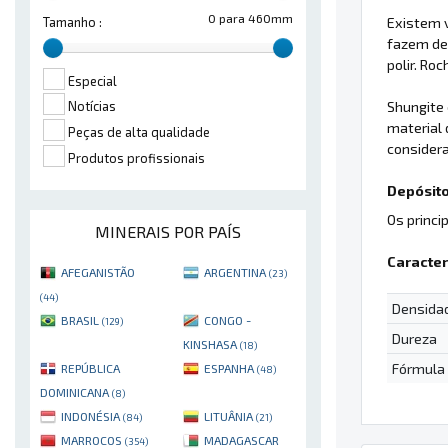
0 para 460mm
Existem v
Tamanho :
fazem de
polir. Ro
Especial
Shungite 
Notícias
material 
Peças de alta qualidade
considera
Produtos profissionais
Depósito
Os princi
MINERAIS POR PAÍS
Caracter
AFEGANISTÃO
ARGENTINA
(23)
(44)
Densida
BRASIL
CONGO -
(129)
Dureza
KINSHASA
(18)
Fórmula
REPÚBLICA
ESPANHA
(48)
DOMINICANA
(8)
INDONÉSIA
LITUÂNIA
(84)
(21)
MARROCOS
MADAGASCAR
(354)