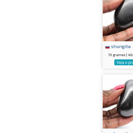
shungita
70 gramas | 4
Veja o p