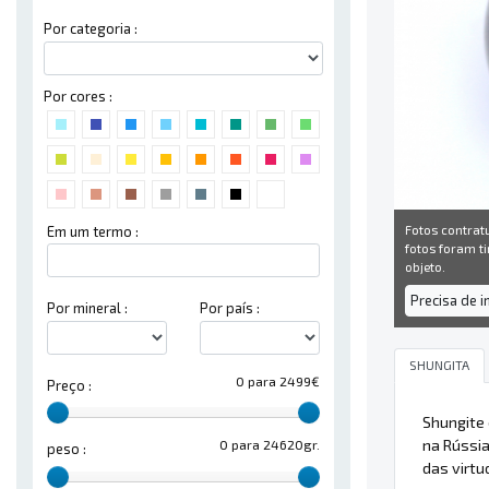
Por categoria :
Por cores :
Fotos contrat
Em um termo :
fotos foram ti
objeto.
Precisa de 
Por mineral :
Por país :
SHUNGITA
0 para 2499€
Preço :
Shungite
na Rússi
0 para 24620gr.
peso :
das virtu