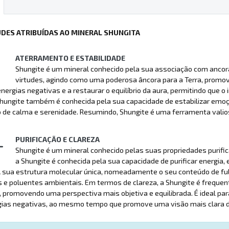
UDES ATRIBUÍDAS AO MINERAL SHUNGITA
ATERRAMENTO E ESTABILIDADE
Shungite é um mineral conhecido pela sua associação com ancor
virtudes, agindo como uma poderosa âncora para a Terra, promo
energias negativas e a restaurar o equilíbrio da aura, permitindo que 
 Shungite também é conhecida pela sua capacidade de estabilizar em
de calma e serenidade. Resumindo, Shungite é uma ferramenta valios
PURIFICAÇÃO E CLAREZA
Shungite é um mineral conhecido pelas suas propriedades purificant
a Shungite é conhecida pela sua capacidade de purificar energia,
 sua estrutura molecular única, nomeadamente o seu conteúdo de ful
 e poluentes ambientais. Em termos de clareza, a Shungite é frequen
promovendo uma perspectiva mais objetiva e equilibrada. É ideal par
gias negativas, ao mesmo tempo que promove uma visão mais clara do