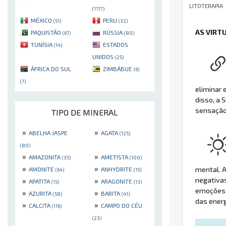
LITOTERAPIA
(1717)
MÉXICO
PERU
(51)
(32)
AS VIRT
PAQUISTÃO
RÚSSIA
(67)
(80)
TUNÍSIA
ESTADOS
(14)
UNIDOS
(25)
ÁFRICA DO SUL
ZIMBÁBUE
(6)
(7)
eliminar 
disso, a
sensação 
TIPO DE MINERAL
»
»
ABELHA JASPE
AGATA
(125)
(80)
»
»
AMAZONITA
AMETISTA
(35)
(100)
»
»
mental. A
AMONITE
ANHYDRITE
(64)
(15)
negativas
»
»
APATITA
ARAGONITE
(15)
(13)
emoções, 
»
»
AZURITA
BARITA
(58)
(41)
das ener
»
»
CALCITA
CAMPO DO CÉU
(116)
(23)