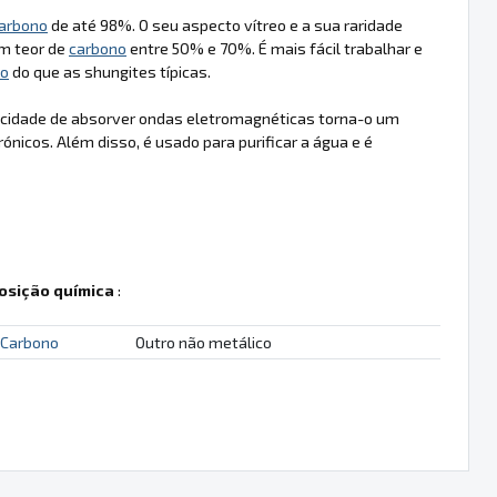
arbono
de até 98%. O seu aspecto vítreo e a sua raridade
m teor de
carbono
entre 50% e 70%. É mais fácil trabalhar e
no
do que as shungites típicas.
pacidade de absorver ondas eletromagnéticas torna-o um
ónicos. Além disso, é usado para purificar a água e é
sição química
:
Carbono
Outro não metálico