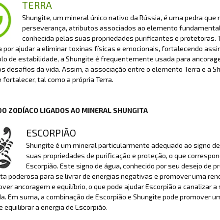
TERRA
Shungite, um mineral único nativo da Rússia, é uma pedra que r
perseverança, atributos associados ao elemento fundamental
conhecida pelas suas propriedades purificantes e protetoras. T
 por ajudar a eliminar toxinas físicas e emocionais, fortalecendo assim
o de estabilidade, a Shungite é frequentemente usada para ancorage
s desafios da vida. Assim, a associação entre o elemento Terra e a S
e fortalecer, tal como a própria Terra.
DO ZODÍACO LIGADOS AO MINERAL SHUNGITA
ESCORPIÃO
Shungite é um mineral particularmente adequado ao signo de E
suas propriedades de purificação e proteção, o que correspo
Escorpião. Este signo de água, conhecido por seu desejo de 
a poderosa para se livrar de energias negativas e promover uma ren
ver ancoragem e equilíbrio, o que pode ajudar Escorpião a canalizar 
da. Em suma, a combinação de Escorpião e Shungite pode promover um 
e equilibrar a energia de Escorpião.