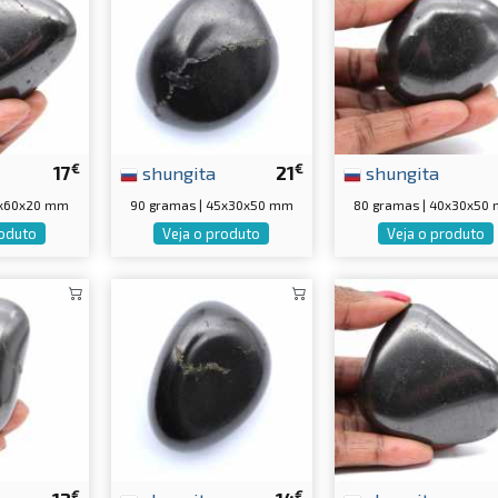
€
€
17
shungita
21
shungita
0x60x20 mm
90 gramas | 45x30x50 mm
80 gramas | 40x30x50
roduto
Veja o produto
Veja o produto
€
€