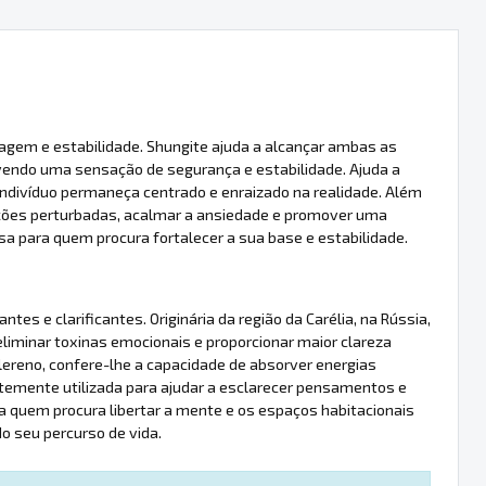
agem e estabilidade. Shungite ajuda a alcançar ambas as
vendo uma sensação de segurança e estabilidade. Ajuda a
o indivíduo permaneça centrado e enraizado na realidade. Além
oções perturbadas, acalmar a ansiedade e promover uma
a para quem procura fortalecer a sua base e estabilidade.
es e clarificantes. Originária da região da Carélia, na Rússia,
 eliminar toxinas emocionais e proporcionar maior clareza
ereno, confere-lhe a capacidade de absorver energias
temente utilizada para ajudar a esclarecer pensamentos e
a quem procura libertar a mente e os espaços habitacionais
 seu percurso de vida.