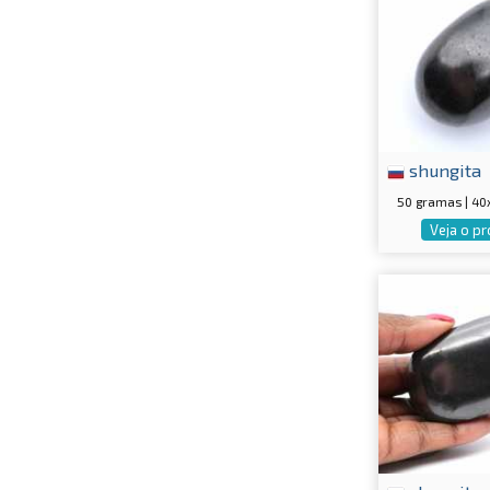
shungita
50 gramas | 4
Veja o p