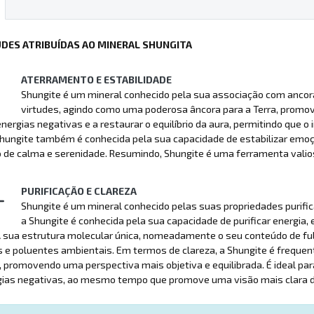
UDES ATRIBUÍDAS AO MINERAL SHUNGITA
ATERRAMENTO E ESTABILIDADE
Shungite é um mineral conhecido pela sua associação com ancor
virtudes, agindo como uma poderosa âncora para a Terra, promo
energias negativas e a restaurar o equilíbrio da aura, permitindo que 
 Shungite também é conhecida pela sua capacidade de estabilizar em
de calma e serenidade. Resumindo, Shungite é uma ferramenta valios
PURIFICAÇÃO E CLAREZA
Shungite é um mineral conhecido pelas suas propriedades purificant
a Shungite é conhecida pela sua capacidade de purificar energia,
 sua estrutura molecular única, nomeadamente o seu conteúdo de ful
 e poluentes ambientais. Em termos de clareza, a Shungite é frequen
promovendo uma perspectiva mais objetiva e equilibrada. É ideal par
gias negativas, ao mesmo tempo que promove uma visão mais clara do