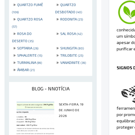
»
»
QUARTZO FUMÊ
QUARTZO
DESBOTADO
(106)
(40)
»
»
QUARTZO ROSA
RODONITA
(25)
(57)
conhecida
»
»
ROSA DO
SAL ROSA
(42)
um símbol
DESERTO
(35)
apesar do
»
»
SEPTARIA
SHUNGITA
purificar 
(26)
(80)
»
»
SPHALERITE
TRILOBITE
(15)
(25)
»
»
TURMALINA
VANADINITE
(99)
(39)
SIGNOS 
»
ÂMBAR
(21)
BLOG - NNOTÍCIA
SEXTA-FEIRA, 19
ferrament
DE JUNHO DE
por promo
2026
equilibra
proteger 