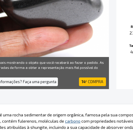
R
2
T
4
uais mostrando o objeto que você receberá ao fazer o pedido. As
radas de forma a obter a representação mais fiel possível do
informações? Faça uma pergunta
14
COMPRA
€
 é uma rocha sedimentar de origem orgânica, famosa pela sua compos
a, contém fulerenos, moléculas de
carbono
com propriedades notáveis
des atribuídas à shungite, incluindo a sua capacidade de absorver on