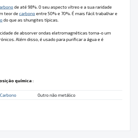
arbono
de até 98%. O seu aspecto vítreo e a sua raridade
m teor de
carbono
entre 50% e 70%. É mais fácil trabalhar e
no
do que as shungites típicas.
pacidade de absorver ondas eletromagnéticas torna-o um
ónicos. Além disso, é usado para purificar a água e é
sição química
:
Carbono
Outro não metálico