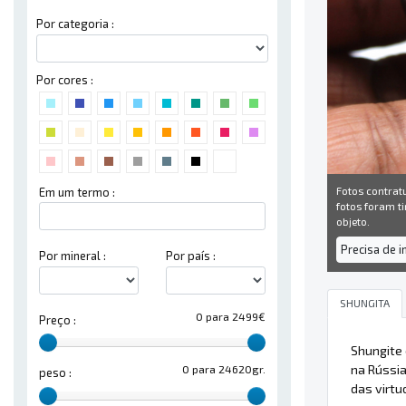
Por categoria :
Por cores :
Fotos contrat
Em um termo :
fotos foram ti
objeto.
Precisa de 
Por mineral :
Por país :
SHUNGITA
0 para 2499€
Preço :
Shungite
na Rússi
0 para 24620gr.
peso :
das virtu