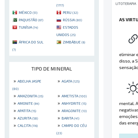
LITOTERAPIA
(1717)
MÉXICO
PERU
(51)
(32)
AS VIRT
PAQUISTÃO
RÚSSIA
(67)
(80)
TUNÍSIA
ESTADOS
(14)
UNIDOS
(25)
ÁFRICA DO SUL
ZIMBÁBUE
(6)
(7)
eliminar 
disso, a
sensação 
TIPO DE MINERAL
»
»
ABELHA JASPE
AGATA
(125)
(80)
»
»
AMAZONITA
AMETISTA
(35)
(100)
»
»
mental. A
AMONITE
ANHYDRITE
(64)
(15)
negativas
»
»
APATITA
ARAGONITE
(15)
(13)
emoções, 
»
»
AZURITA
BARITA
(58)
(41)
das ener
»
»
CALCITA
CAMPO DO CÉU
(116)
(23)