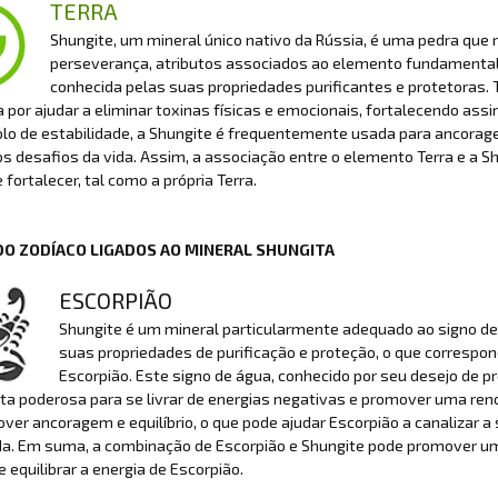
TERRA
Shungite, um mineral único nativo da Rússia, é uma pedra que r
perseverança, atributos associados ao elemento fundamental
conhecida pelas suas propriedades purificantes e protetoras. T
 por ajudar a eliminar toxinas físicas e emocionais, fortalecendo assim
o de estabilidade, a Shungite é frequentemente usada para ancorage
s desafios da vida. Assim, a associação entre o elemento Terra e a S
e fortalecer, tal como a própria Terra.
DO ZODÍACO LIGADOS AO MINERAL SHUNGITA
ESCORPIÃO
Shungite é um mineral particularmente adequado ao signo de E
suas propriedades de purificação e proteção, o que correspo
Escorpião. Este signo de água, conhecido por seu desejo de 
a poderosa para se livrar de energias negativas e promover uma ren
ver ancoragem e equilíbrio, o que pode ajudar Escorpião a canalizar 
da. Em suma, a combinação de Escorpião e Shungite pode promover um 
e equilibrar a energia de Escorpião.