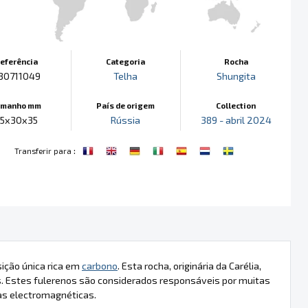
eferência
Categoria
Rocha
30711049
Telha
Shungita
amanho mm
País de origem
Collection
5x30x35
Rússia
389 - abril 2024
:
Transferir para
ição única rica em
carbono
. Esta rocha, originária da Carélia,
. Estes fulerenos são considerados responsáveis por muitas
das electromagnéticas.