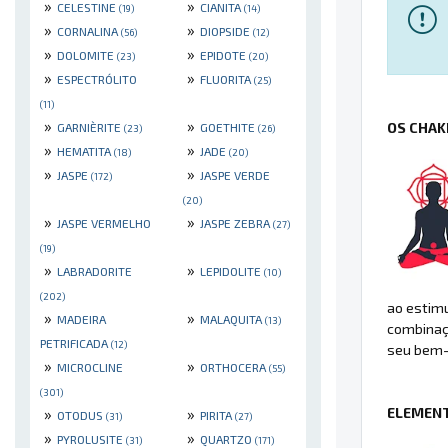
»
»
CELESTINE
CIANITA
(19)
(14)
»
»
CORNALINA
DIOPSIDE
(56)
(12)
»
»
DOLOMITE
EPIDOTE
(23)
(20)
»
»
ESPECTRÓLITO
FLUORITA
(25)
(11)
»
»
OS CHAK
GARNIÈRITE
GOETHITE
(23)
(26)
»
»
HEMATITA
JADE
(18)
(20)
»
»
JASPE
JASPE VERDE
(172)
(20)
»
»
JASPE VERMELHO
JASPE ZEBRA
(27)
(19)
»
»
LABRADORITE
LEPIDOLITE
(10)
(202)
ao estimu
»
»
MADEIRA
MALAQUITA
(13)
combinaçã
PETRIFICADA
(12)
seu bem-
»
»
MICROCLINE
ORTHOCERA
(55)
(301)
ELEMENT
»
»
OTODUS
PIRITA
(31)
(27)
»
»
PYROLUSITE
QUARTZO
(31)
(171)