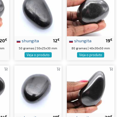
€
€
€
20
shungita
12
shungita
19
 mm
50 gramas | 50x25x30 mm
80 gramas | 40x30x50 mm
Veja o produto
Veja o produto
€
€
€