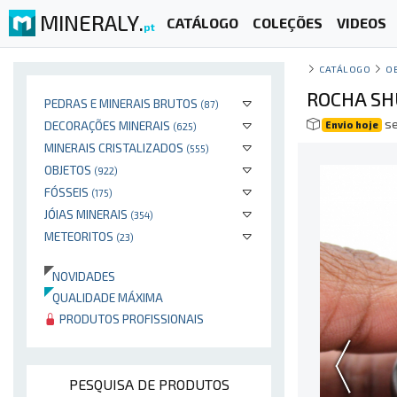
MINERALY.
CATÁLOGO
COLEÇÕES
VIDEOS
pt
CATÁLOGO
O
ROCHA SH
PEDRAS E MINERAIS BRUTOS
(87)
se
DECORAÇÕES MINERAIS
Envio hoje
(625)
MINERAIS CRISTALIZADOS
(555)
OBJETOS
(922)
FÓSSEIS
(175)
JÓIAS MINERAIS
(354)
METEORITOS
(23)
NOVIDADES
QUALIDADE MÁXIMA
PRODUTOS PROFISSIONAIS
PESQUISA DE PRODUTOS