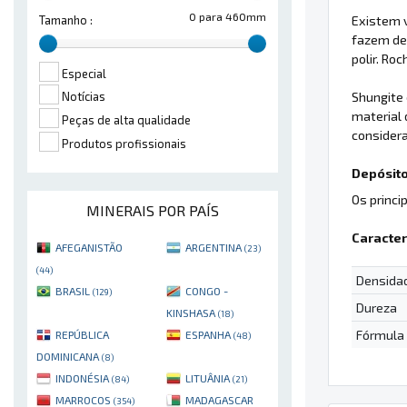
0 para 460mm
Existem v
Tamanho :
fazem de
polir. Ro
Especial
Shungite 
Notícias
material 
Peças de alta qualidade
considera
Produtos profissionais
Depósito
Os princi
MINERAIS POR PAÍS
Caracter
AFEGANISTÃO
ARGENTINA
(23)
(44)
Densida
BRASIL
CONGO -
(129)
Dureza
KINSHASA
(18)
Fórmula
REPÚBLICA
ESPANHA
(48)
DOMINICANA
(8)
INDONÉSIA
LITUÂNIA
(84)
(21)
MARROCOS
MADAGASCAR
(354)