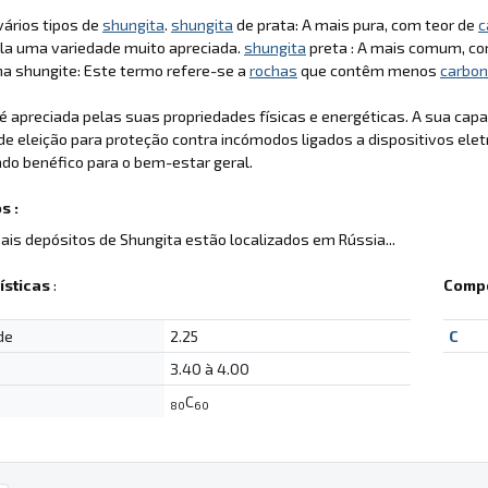
ários tipos de
shungita
.
shungita
de prata: A mais pura, com teor de
c
la uma variedade muito apreciada.
shungita
preta : A mais comum, co
cha shungite: Este termo refere-se a
rochas
que contêm menos
carbo
é apreciada pelas suas propriedades físicas e energéticas. A sua ca
de eleição para proteção contra incómodos ligados a dispositivos eletr
do benéfico para o bem-estar geral.
s :
pais depósitos de Shungita estão localizados em Rússia...
ísticas
:
Compo
de
2.25
C
3.40 à 4.00
C
80
60