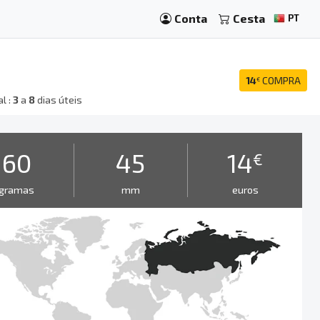
Conta
Cesta
PT
14
COMPRA
€
l :
3
a
8
dias úteis
60
45
14
€
gramas
mm
euros