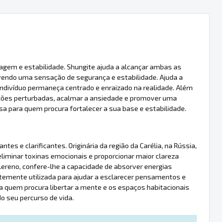
agem e estabilidade. Shungite ajuda a alcançar ambas as
vendo uma sensação de segurança e estabilidade. Ajuda a
o indivíduo permaneça centrado e enraizado na realidade. Além
oções perturbadas, acalmar a ansiedade e promover uma
a para quem procura fortalecer a sua base e estabilidade.
es e clarificantes. Originária da região da Carélia, na Rússia,
 eliminar toxinas emocionais e proporcionar maior clareza
ereno, confere-lhe a capacidade de absorver energias
temente utilizada para ajudar a esclarecer pensamentos e
a quem procura libertar a mente e os espaços habitacionais
 seu percurso de vida.