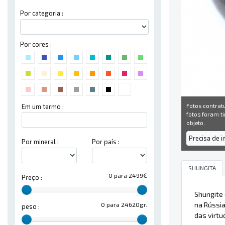
Por categoria :
Por cores :
Fotos contrat
Em um termo :
fotos foram ti
objeto.
Precisa de 
Por mineral :
Por país :
SHUNGITA
0 para 2499€
Preço :
Shungite
na Rússi
0 para 24620gr.
peso :
das virtu