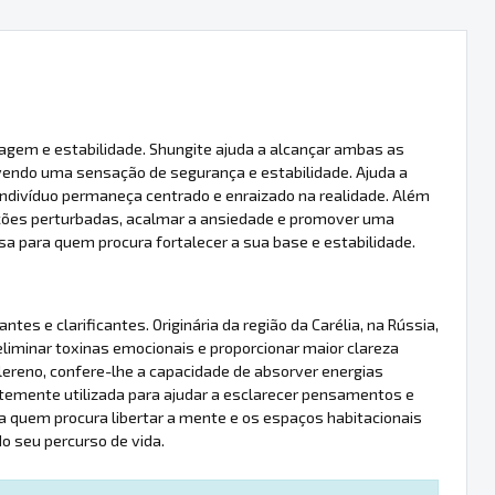
agem e estabilidade. Shungite ajuda a alcançar ambas as
vendo uma sensação de segurança e estabilidade. Ajuda a
o indivíduo permaneça centrado e enraizado na realidade. Além
oções perturbadas, acalmar a ansiedade e promover uma
a para quem procura fortalecer a sua base e estabilidade.
es e clarificantes. Originária da região da Carélia, na Rússia,
 eliminar toxinas emocionais e proporcionar maior clareza
ereno, confere-lhe a capacidade de absorver energias
temente utilizada para ajudar a esclarecer pensamentos e
a quem procura libertar a mente e os espaços habitacionais
 seu percurso de vida.