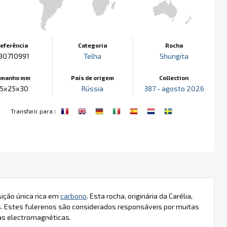
eferência
Categoria
Rocha
30710991
Telha
Shungita
amanho mm
País de origem
Collection
5x25x30
Rússia
387 - agosto 2026
:
Transferir para
ição única rica em
carbono
. Esta rocha, originária da Carélia,
. Estes fulerenos são considerados responsáveis por muitas
das electromagnéticas.