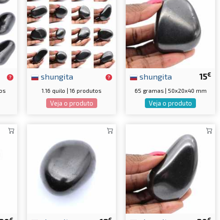
€
shungita
shungita
15
os
1.16 quilo | 16 produtos
65 gramas | 50x20x40 mm
Veja o produto
Veja o produto
€
€
€