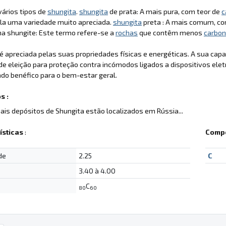
ários tipos de
shungita
.
shungita
de prata: A mais pura, com teor de
c
la uma variedade muito apreciada.
shungita
preta : A mais comum, co
cha shungite: Este termo refere-se a
rochas
que contêm menos
carbo
é apreciada pelas suas propriedades físicas e energéticas. A sua ca
de eleição para proteção contra incómodos ligados a dispositivos eletr
do benéfico para o bem-estar geral.
s :
pais depósitos de Shungita estão localizados em Rússia...
ísticas
:
Compo
de
2.25
C
3.40 à 4.00
C
80
60