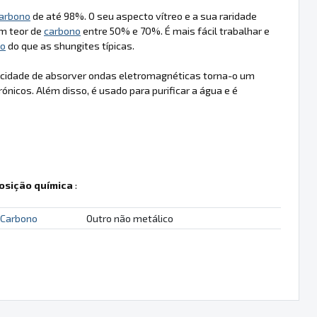
arbono
de até 98%. O seu aspecto vítreo e a sua raridade
m teor de
carbono
entre 50% e 70%. É mais fácil trabalhar e
no
do que as shungites típicas.
pacidade de absorver ondas eletromagnéticas torna-o um
ónicos. Além disso, é usado para purificar a água e é
sição química
:
Carbono
Outro não metálico