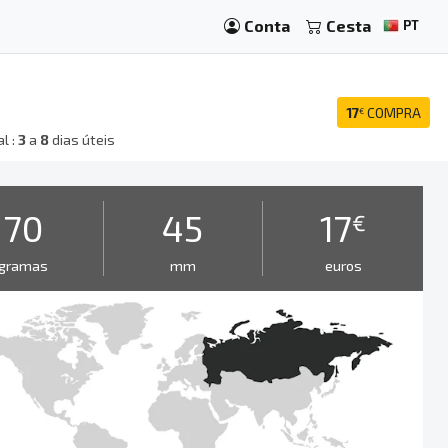
Conta
Cesta
PT
17
COMPRA
€
l :
3
a
8
dias úteis
70
45
17
€
gramas
mm
euros