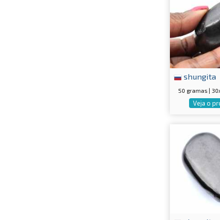
shungita
50 gramas | 3
Veja o p