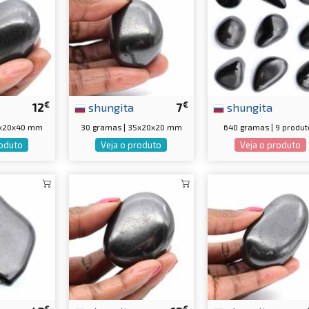
€
€
12
shungita
7
shungita
0x20x40 mm
30 gramas | 35x20x20 mm
640 gramas | 9 produt
roduto
Veja o produto
Veja o produto
€
€