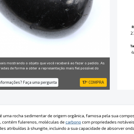
R
2
T
4
uais mostrando o objeto que você receberá ao fazer o pedido. As
radas de forma a obter a representação mais fiel possível do
informações? Faça uma pergunta
17
COMPRA
€
 é uma rocha sedimentar de origem orgânica, famosa pela sua compos
a, contém fulerenos, moléculas de
carbono
com propriedades notáveis
des atribuídas à shungite, incluindo a sua capacidade de absorver on