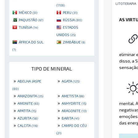
LITOTERAPIA
(1709)
MÉXICO
PERU
(51)
(31)
AS VIRT
PAQUISTÃO
RÚSSIA
(67)
(80)
TUNÍSIA
ESTADOS
(14)
UNIDOS
(25)
ÁFRICA DO SUL
ZIMBÁBUE
(6)
(7)
eliminar 
disso, a
sensação 
TIPO DE MINERAL
»
»
ABELHA JASPE
AGATA
(125)
(80)
»
»
AMAZONITA
AMETISTA
(35)
(99)
»
»
mental. A
AMONITE
ANHYDRITE
(63)
(15)
negativas
»
»
APATITA
ARAGONITE
(15)
(13)
emoções, 
»
»
AZURITA
BARITA
(58)
(41)
das ener
»
»
CALCITA
CAMPO DO CÉU
(116)
(21)