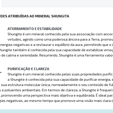
UDES ATRIBUÍDAS AO MINERAL SHUNGITA
ATERRAMENTO E ESTABILIDADE
Shungite é um mineral conhecido pela sua associação com ancor
virtudes, agindo como uma poderosa âncora para a Terra, promo
energias negativas e a restaurar o equilíbrio da aura, permitindo que 
 Shungite também é conhecida pela sua capacidade de estabilizar em
de calma e serenidade. Resumindo, Shungite é uma ferramenta valios
PURIFICAÇÃO E CLAREZA
Shungite é um mineral conhecido pelas suas propriedades purificant
a Shungite é conhecida pela sua capacidade de purificar energia,
 sua estrutura molecular única, nomeadamente o seu conteúdo de ful
 e poluentes ambientais. Em termos de clareza, a Shungite é frequen
promovendo uma perspectiva mais objetiva e equilibrada. É ideal par
gias negativas, ao mesmo tempo que promove uma visão mais clara do