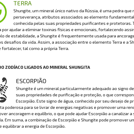
TERRA
Shungite, um mineral único nativo da Rússia, é uma pedra que r
perseverança, atributos associados ao elemento fundamental
conhecida pelas suas propriedades purificantes e protetoras. T
 por ajudar a eliminar toxinas físicas e emocionais, fortalecendo assim
o de estabilidade, a Shungite é frequentemente usada para ancorage
s desafios da vida. Assim, a associação entre o elemento Terra e a S
e fortalecer, tal como a própria Terra.
DO ZODÍACO LIGADOS AO MINERAL SHUNGITA
ESCORPIÃO
Shungite é um mineral particularmente adequado ao signo de E
suas propriedades de purificação e proteção, o que correspo
Escorpião. Este signo de água, conhecido por seu desejo de 
a poderosa para se livrar de energias negativas e promover uma ren
ver ancoragem e equilíbrio, o que pode ajudar Escorpião a canalizar 
da. Em suma, a combinação de Escorpião e Shungite pode promover um 
e equilibrar a energia de Escorpião.