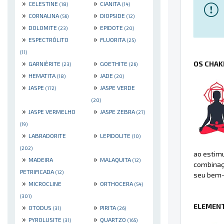
»
»
CELESTINE
CIANITA
(18)
(14)
»
»
CORNALINA
DIOPSIDE
(56)
(12)
»
»
DOLOMITE
EPIDOTE
(23)
(20)
»
»
ESPECTRÓLITO
FLUORITA
(25)
(11)
»
»
OS CHAK
GARNIÈRITE
GOETHITE
(23)
(26)
»
»
HEMATITA
JADE
(18)
(20)
»
»
JASPE
JASPE VERDE
(172)
(20)
»
»
JASPE VERMELHO
JASPE ZEBRA
(27)
(19)
»
»
LABRADORITE
LEPIDOLITE
(10)
(202)
ao estimu
»
»
MADEIRA
MALAQUITA
(12)
combinaçã
PETRIFICADA
(12)
seu bem-
»
»
MICROCLINE
ORTHOCERA
(54)
(301)
ELEMENT
»
»
OTODUS
PIRITA
(31)
(26)
»
»
PYROLUSITE
QUARTZO
(31)
(165)