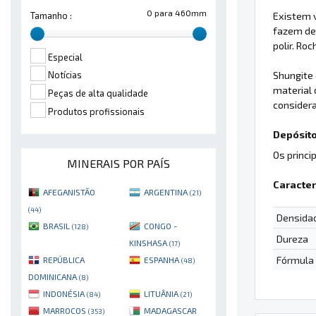
0 para 460mm
Existem v
Tamanho :
fazem de
polir. Ro
Especial
Shungite 
Notícias
material 
Peças de alta qualidade
considera
Produtos profissionais
Depósito
Os princi
MINERAIS POR PAÍS
Caracter
AFEGANISTÃO
ARGENTINA
(21)
(44)
Densida
BRASIL
CONGO -
(128)
Dureza
KINSHASA
(17)
Fórmula
REPÚBLICA
ESPANHA
(48)
DOMINICANA
(8)
INDONÉSIA
LITUÂNIA
(84)
(21)
MARROCOS
MADAGASCAR
(353)