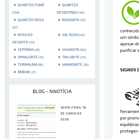
»
»
QUARTZO FUMÊ
QUARTZO
DESBOTADO
(106)
(40)
»
»
QUARTZO ROSA
RODONITA
(25)
(57)
conhecida
»
»
ROSA DO
SAL ROSA
(42)
um símbol
DESERTO
(35)
apesar do
»
»
SEPTARIA
SHUNGITA
purificar 
(26)
(80)
»
»
SPHALERITE
TRILOBITE
(15)
(25)
»
»
TURMALINA
VANADINITE
(99)
(39)
SIGNOS 
»
ÂMBAR
(21)
BLOG - NNOTÍCIA
SEXTA-FEIRA, 19
ferrament
DE JUNHO DE
por promo
2026
equilibra
proteger 