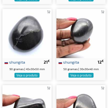
€
€
shungita
21
shungita
12
90 gramas | 45x30x50 mm
50 gramas | 30x30x40 mm
Veja o produto
Veja o produto