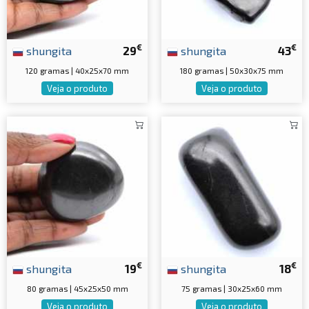
€
€
shungita
29
shungita
43
120 gramas | 40x25x70 mm
180 gramas | 50x30x75 mm
Veja o produto
Veja o produto
€
€
shungita
19
shungita
18
80 gramas | 45x25x50 mm
75 gramas | 30x25x60 mm
Veja o produto
Veja o produto