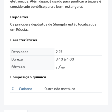
eletrónicos. Além disso, é usado para purificar a água e é
considerado benéfico para o bem-estar geral.
Depósitos :
Os principais depósitos de Shungita estão localizados
em Rússia...
Características
:
Densidade
2.25
Dureza
3.40 à 4.00
Fórmula
C
80
60
Composição química
:
C
Carbono
Outro não metálico