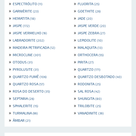
»
»
ESPECTRÓLITO
FLUORITA
(11)
(25)
»
»
GARNIÈRITE
GOETHITE
(23)
(26)
»
»
HEMATITA
JADE
(18)
(20)
»
»
JASPE
JASPE VERDE
(172)
(20)
»
»
JASPE VERMELHO
JASPE ZEBRA
(19)
(27)
»
»
LABRADORITE
LEPIDOLITE
(202)
(10)
»
»
MADEIRA PETRIFICADA
MALAQUITA
(12)
(13)
»
»
MICROCLINE
ORTHOCERA
(301)
(55)
»
»
OTODUS
PIRITA
(31)
(27)
»
»
PYROLUSITE
QUARTZO
(31)
(171)
»
»
QUARTZO FUMÊ
QUARTZO DESBOTADO
(106)
(40)
»
»
QUARTZO ROSA
RODONITA
(57)
(25)
»
»
ROSA DO DESERTO
SAL ROSA
(35)
(42)
»
»
SEPTARIA
SHUNGITA
(26)
(80)
»
»
SPHALERITE
TRILOBITE
(15)
(25)
»
»
TURMALINA
VANADINITE
(99)
(39)
»
ÂMBAR
(21)