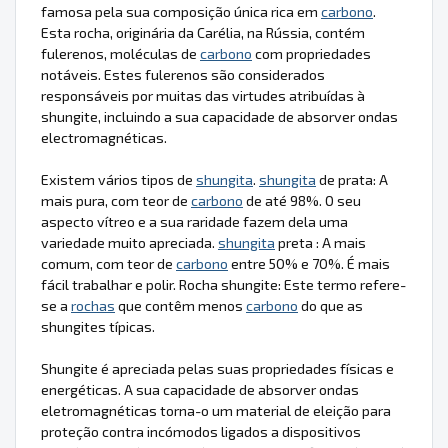
famosa pela sua composição única rica em
carbono
.
Esta rocha, originária da Carélia, na Rússia, contém
fulerenos, moléculas de
carbono
com propriedades
notáveis. Estes fulerenos são considerados
responsáveis por muitas das virtudes atribuídas à
shungite, incluindo a sua capacidade de absorver ondas
electromagnéticas.
Existem vários tipos de
shungita
.
shungita
de prata: A
mais pura, com teor de
carbono
de até 98%. O seu
aspecto vítreo e a sua raridade fazem dela uma
variedade muito apreciada.
shungita
preta : A mais
comum, com teor de
carbono
entre 50% e 70%. É mais
fácil trabalhar e polir. Rocha shungite: Este termo refere-
se a
rochas
que contêm menos
carbono
do que as
shungites típicas.
Shungite é apreciada pelas suas propriedades físicas e
energéticas. A sua capacidade de absorver ondas
eletromagnéticas torna-o um material de eleição para
proteção contra incómodos ligados a dispositivos