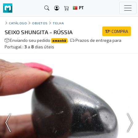
PT
CATÁLOGO
OBJETOS
TELHA
SEIXO SHUNGITA - RÚSSIA
17
COMPRA
€
Enviando seu pedido
.
Prazos de entrega para
amanhã
Portugal :
3
a
8
dias úteis