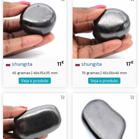
€
€
shungita
11
shungita
17
45 gramas | 40x35x35 mm
70 gramas | 45x30x40 mm
Veja o produto
Veja o produto