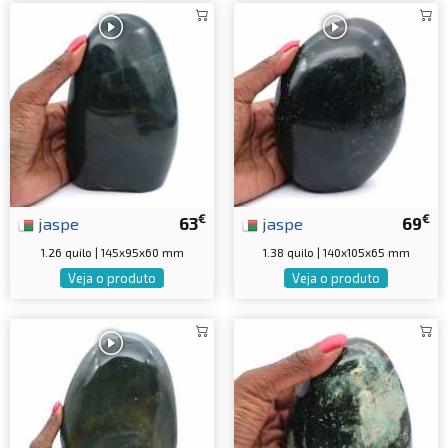
€
€
jaspe
63
jaspe
69
1.26 quilo | 145x95x60 mm
1.38 quilo | 140x105x65 mm
Veja o produto
Veja o produto