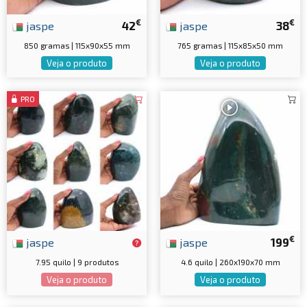
€
€
jaspe
42
jaspe
38
850 gramas | 115x90x55 mm
765 gramas | 115x85x50 mm
Veja o produto
Veja o produto
PRO
€
jaspe
jaspe
199
7.95 quilo | 9 produtos
4.6 quilo | 260x190x70 mm
Veja o produto
Veja o produto