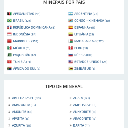
MINERAIS POR PAÍS
AFEGANISTÃO
ARGENTINA
(44)
(22)
BRASIL
CONGO - KINSHASA
(129)
(18)
REPÚBLICA DOMINICANA
ESPANHA
(8)
(48)
INDONÉSIA
LITUÂNIA
(84)
(21)
MARROCOS
MADAGASCAR
(353)
(1717)
MÉXICO
PERU
(51)
(31)
PAQUISTÃO
RÚSSIA
(67)
(80)
TUNÍSIA
ESTADOS UNIDOS
(14)
(25)
ÁFRICA DO SUL
ZIMBÁBUE
(7)
(6)
TIPO DE MINERAL
»
»
ABELHA JASPE
AGATA
(80)
(125)
»
»
AMAZONITA
AMETISTA
(35)
(100)
»
»
AMONITE
ANHYDRITE
(64)
(15)
»
»
APATITA
ARAGONITE
(15)
(13)
»
»
AZURITA
BARITA
(58)
(41)