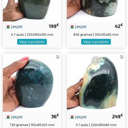
€
€
jaspe
199
jaspe
42
4.7 quilo | 250x160x100 mm
840 gramas | 105x95x60 mm
Veja o produto
Veja o produto
€
€
jaspe
36
jaspe
249
730 gramas | 105x85x55 mm
5.1 quilo | 220x160x80 mm