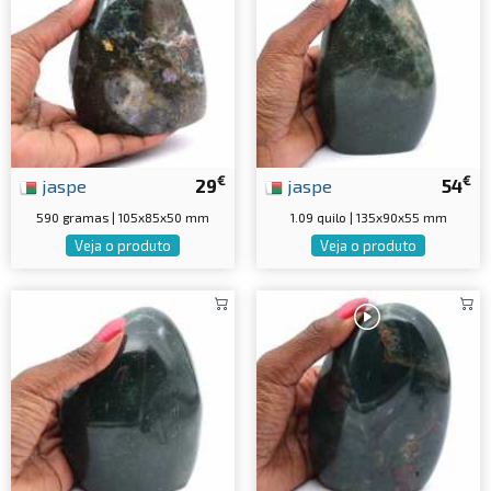
€
€
jaspe
29
jaspe
54
590 gramas | 105x85x50 mm
1.09 quilo | 135x90x55 mm
Veja o produto
Veja o produto