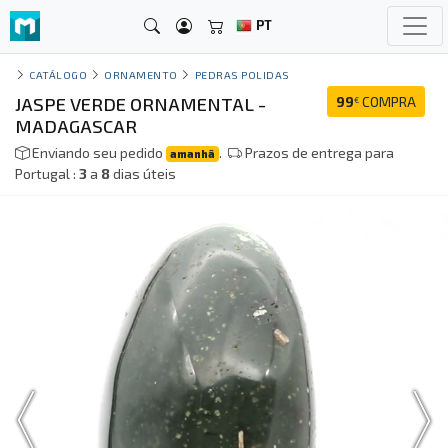
PT
CATÁLOGO
ORNAMENTO
PEDRAS POLIDAS
JASPE VERDE ORNAMENTAL -
99
COMPRA
€
MADAGASCAR
Enviando seu pedido
.
Prazos de entrega para
amanhã
Portugal :
3
a
8
dias úteis