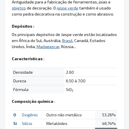
Antiguidade para a fabricação de ferramentas, joias e
objetos
de decoração. O
jaspe verde
também é usado
como pedra decorativa na construção e como abrasivo.
Depósitos :
Os principais depósitos de Jaspe verde estão localizados
em África do Sul, Austrália,
Brasil
, Canadá, Estados
Unidos, Índia,
Madagascar
, Rússia...
Características
:
Densidade
2.60
Dureza
6.50 à 7.00
Fórmula
SiO
2
Composição química
:
O
Oxigênio
Outro não metálico
53.26%
Si
Silício
Metalóides
46.74%