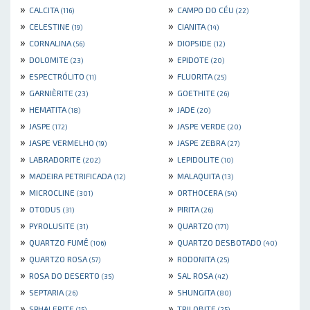
»
»
CALCITA
CAMPO DO CÉU
(116)
(22)
»
»
CELESTINE
CIANITA
(19)
(14)
»
»
CORNALINA
DIOPSIDE
(56)
(12)
»
»
DOLOMITE
EPIDOTE
(23)
(20)
»
»
ESPECTRÓLITO
FLUORITA
(11)
(25)
»
»
GARNIÈRITE
GOETHITE
(23)
(26)
»
»
HEMATITA
JADE
(18)
(20)
»
»
JASPE
JASPE VERDE
(172)
(20)
»
»
JASPE VERMELHO
JASPE ZEBRA
(19)
(27)
»
»
LABRADORITE
LEPIDOLITE
(202)
(10)
»
»
MADEIRA PETRIFICADA
MALAQUITA
(12)
(13)
»
»
MICROCLINE
ORTHOCERA
(301)
(54)
»
»
OTODUS
PIRITA
(31)
(26)
»
»
PYROLUSITE
QUARTZO
(31)
(171)
»
»
QUARTZO FUMÊ
QUARTZO DESBOTADO
(106)
(40)
»
»
QUARTZO ROSA
RODONITA
(57)
(25)
»
»
ROSA DO DESERTO
SAL ROSA
(35)
(42)
»
»
SEPTARIA
SHUNGITA
(26)
(80)
»
»
SPHALERITE
TRILOBITE
(15)
(25)