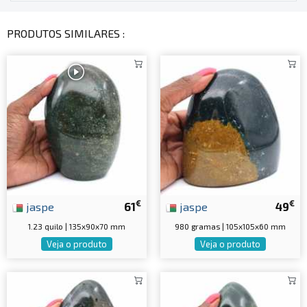
PRODUTOS SIMILARES :
€
€
jaspe
61
jaspe
49
1.23 quilo | 135x90x70 mm
980 gramas | 105x105x60 mm
Veja o produto
Veja o produto