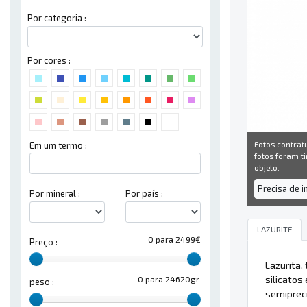
Por categoria :
Por cores :
Fotos contrat
Em um termo :
fotos foram ti
objeto.
Precisa de 
Por mineral :
Por país :
LAZURITE
0 para 2499€
Preço :
Lazurita,
silicatos
0 para 24620gr.
peso :
semipreci