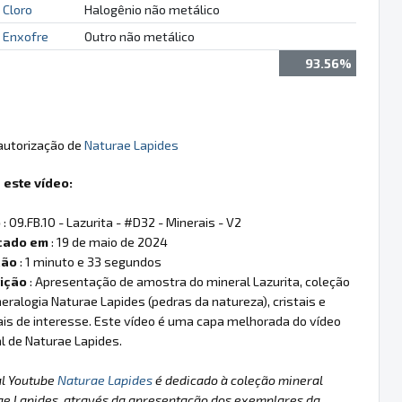
Cloro
Halogênio não metálico
Enxofre
Outro não metálico
93.56%
 autorização de
Naturae Lapides
 este vídeo:
o
: 09.FB.10 - Lazurita - #D32 - Minerais - V2
cado em
: 19 de maio de 2024
ção
: 1 minuto e 33 segundos
ição
: Apresentação de amostra do mineral Lazurita, coleção
eralogia Naturae Lapides (pedras da natureza), cristais e
is de interesse. Este vídeo é uma capa melhorada do vídeo
al de Naturae Lapides.
al Youtube
Naturae Lapides
é dedicado à coleção mineral
ae Lapides, através da apresentação dos exemplares da