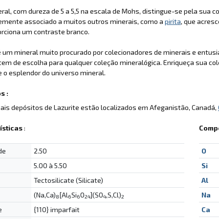
ral, com dureza de 5 a 5,5 na escala de Mohs, distingue-se pela sua cor
emente associado a muitos outros minerais, como a
pirita
, que acres
rciona um contraste branco.
é um mineral muito procurado por colecionadores de minerais e entusi
tem de escolha para qualquer coleção mineralógica. Enriqueça sua co
e o esplendor do universo mineral.
s :
pais depósitos de Lazurite estão localizados em Afeganistão, Canadá,
ísticas
:
Compo
de
2.50
O
5.00 à 5.50
Si
Tectosilicate (Silicate)
Al
(Na,Ca)
[Al
Si
O
](SO
,S,Cl)
Na
8
6
6
24
4
2
e
{110} imparfait
Ca