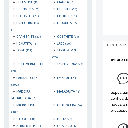
»
»
CELESTINE
CIANITA
(19)
(14)
»
»
CORNALINA
DIOPSIDE
(56)
(12)
»
»
DOLOMITE
EPIDOTE
(23)
(20)
»
»
ESPECTRÓLITO
FLUORITA
(25)
(11)
»
»
GARNIÈRITE
GOETHITE
(23)
(26)
»
»
HEMATITA
JADE
(18)
(20)
LITOTERAPIA
»
»
JASPE
JASPE VERDE
(172)
(20)
AS VIRT
»
»
JASPE VERMELHO
JASPE ZEBRA
(27)
(19)
»
»
LABRADORITE
LEPIDOLITE
(10)
(202)
»
»
MADEIRA
MALAQUITA
especialm
(13)
conhecida
PETRIFICADA
(12)
novas e i
»
»
MICROCLINE
ORTHOCERA
(54)
processo 
(301)
»
»
OTODUS
PIRITA
(31)
(26)
»
»
PYROLUSITE
QUARTZO
(31)
(171)