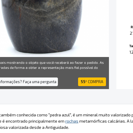
R
2
T
1
uais mostrando o objeto que você receberá ao fazer o pedido. As
radas de forma a obter a representação mais fiel possível do
informações? Faça uma pergunta
55
COMPRA
€
 também conhecida como "pedra azul", é um mineral muito valorizado po
 e é encontrado principalmente em
rochas
metamórficas calcárias. A l
osa valorizada desde a Antiguidade.