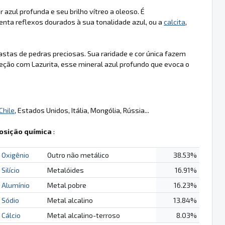
 azul profunda e seu brilho vítreo a oleoso. É
centa reflexos dourados à sua tonalidade azul, ou a
calcita
,
astas de pedras preciosas. Sua raridade e cor única fazem
leção com Lazurita, esse mineral azul profundo que evoca o
Chile
, Estados Unidos, Itália, Mongólia, Rússia...
sição química
:
Oxigênio
Outro não metálico
38.53%
Silício
Metalóides
16.91%
Alumínio
Metal pobre
16.23%
Sódio
Metal alcalino
13.84%
Cálcio
Metal alcalino-terroso
8.03%