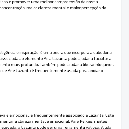
rgéticos e promover uma melhor compreensão da nossa
 concentração, maior clareza mental e maior percepção da
eligência e inspiração, é uma pedra que incorpora a sabedoria,
sociada ao elemento Ar, a Lazurita pode ajudar a facilitar a
ento mais profundo. Também pode ajudar a liberar bloqueios
 de Ar e Lazurita é frequentemente usada para apoiar o
itiva e emocional, é frequentemente associado à Lazurita. Este
umentar a clareza mental e emocional. Para Peixes, muitas
elevada, a Lazurita pode ser uma ferramenta valiosa. Ajuda