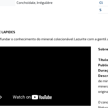
Conchoïdale, Irrégulière
Cl
S
 LAPIDES
fundar o conhecimento do mineral colecionável Lazurite com a gentil
Sobre
Títul
Publi
Dura
Descr
de min
minera
origin
O can
Natur