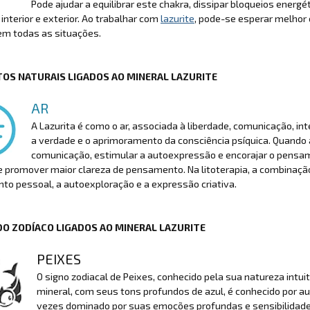
Pode ajudar a equilibrar este chakra, dissipar bloqueios ene
 interior e exterior. Ao trabalhar com
lazurite
, pode-se esperar melhor
em todas as situações.
OS NATURAIS LIGADOS AO MINERAL LAZURITE
AR
A Lazurita é como o ar, associada à liberdade, comunicação, int
a verdade e o aprimoramento da consciência psíquica. Quando as
comunicação, estimular a autoexpressão e encorajar o pensam
 promover maior clareza de pensamento. Na litoterapia, a combinação
to pessoal, a autoexploração e a expressão criativa.
DO ZODÍACO LIGADOS AO MINERAL LAZURITE
PEIXES
O signo zodiacal de Peixes, conhecido pela sua natureza intu
mineral, com seus tons profundos de azul, é conhecido por a
vezes dominado por suas emoções profundas e sensibilidade 