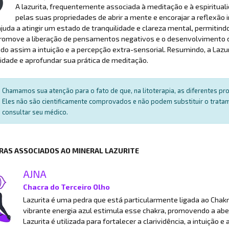
A lazurita, frequentemente associada à meditação e à espirituali
pelas suas propriedades de abrir a mente e encorajar a reflexão 
ajuda a atingir um estado de tranquilidade e clareza mental, permiti
 Promove a liberação de pensamentos negativos e o desenvolvimento da 
o assim a intuição e a percepção extra-sensorial. Resumindo, a Lazu
lidade e aprofundar sua prática de meditação.
Chamamos sua atenção para o fato de que, na litoterapia, as diferentes p
Eles não são cientificamente comprovados e não podem substituir o trat
consultar seu médico.
RAS ASSOCIADOS AO MINERAL LAZURITE
AJNA
Chacra do Terceiro Olho
Lazurita é uma pedra que está particularmente ligada ao Chak
vibrante energia azul estimula esse chakra, promovendo a abertu
Lazurita é utilizada para fortalecer a clarividência, a intuição 