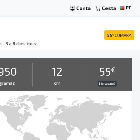
Conta
Cesta
PT
55
COMPRA
€
l :
3
a
8
dias úteis
950
12
55
€
gramas
cm
Muito caro?