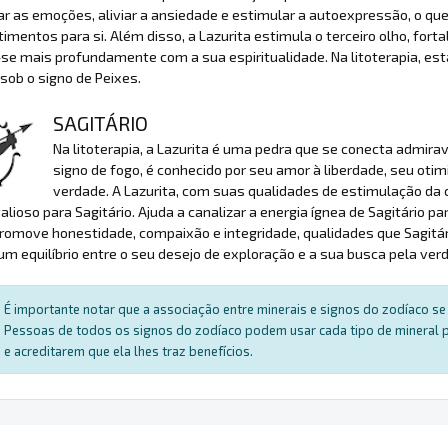
rar as emoções, aliviar a ansiedade e estimular a autoexpressão, o qu
imentos para si. Além disso, a Lazurita estimula o terceiro olho, fort
se mais profundamente com a sua espiritualidade. Na litoterapia, es
sob o signo de Peixes.
SAGITÁRIO
Na litoterapia, a Lazurita é uma pedra que se conecta admira
signo de fogo, é conhecido por seu amor à liberdade, seu ot
verdade. A Lazurita, com suas qualidades de estimulação da c
alioso para Sagitário. Ajuda a canalizar a energia ígnea de Sagitário p
romove honestidade, compaixão e integridade, qualidades que Sagitário
um equilíbrio entre o seu desejo de exploração e a sua busca pela ver
É importante notar que a associação entre minerais e signos do zodíaco se 
Pessoas de todos os signos do zodíaco podem usar cada tipo de mineral par
e acreditarem que ela lhes traz benefícios.