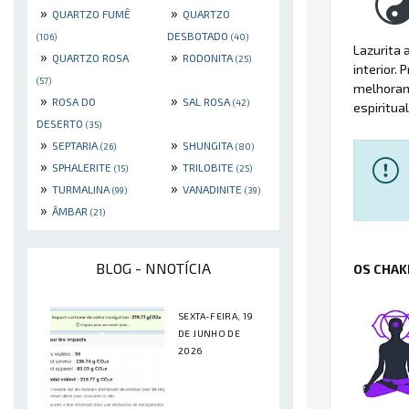
»
»
QUARTZO FUMÊ
QUARTZO
DESBOTADO
(106)
(40)
Lazurita 
»
»
QUARTZO ROSA
RODONITA
(25)
interior.
(57)
melhorand
»
»
ROSA DO
SAL ROSA
(42)
espiritua
DESERTO
(35)
»
»
SEPTARIA
SHUNGITA
(26)
(80)
»
»
SPHALERITE
TRILOBITE
(15)
(25)
»
»
TURMALINA
VANADINITE
(99)
(39)
»
ÂMBAR
(21)
BLOG - NNOTÍCIA
OS CHAK
SEXTA-FEIRA, 19
DE JUNHO DE
2026