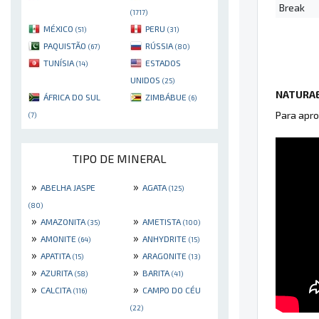
Break
(1717)
MÉXICO
PERU
(51)
(31)
PAQUISTÃO
RÚSSIA
(67)
(80)
TUNÍSIA
ESTADOS
(14)
UNIDOS
(25)
NATURAE
ÁFRICA DO SUL
ZIMBÁBUE
(6)
Para apro
(7)
TIPO DE MINERAL
»
»
ABELHA JASPE
AGATA
(125)
(80)
»
»
AMAZONITA
AMETISTA
(35)
(100)
»
»
AMONITE
ANHYDRITE
(64)
(15)
»
»
APATITA
ARAGONITE
(15)
(13)
»
»
AZURITA
BARITA
(58)
(41)
»
»
CALCITA
CAMPO DO CÉU
(116)
(22)