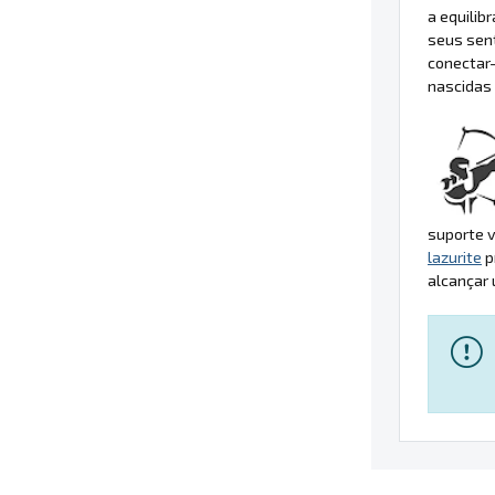
a equilib
seus sent
conectar-
nascidas 
suporte v
lazurite
p
alcançar 