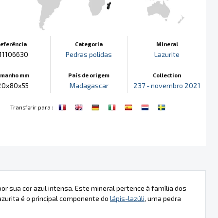
eferência
Categoria
Mineral
11106630
Pedras polidas
Lazurite
amanho mm
País de origem
Collection
20x80x55
Madagascar
237 - novembro 2021
:
Transferir para
r sua cor azul intensa. Este mineral pertence à família dos
azurita é o principal componente do
lápis-lazúli
, uma pedra