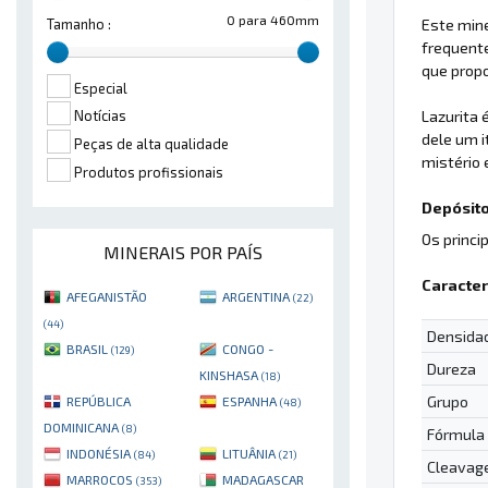
0 para 460mm
Este mine
Tamanho :
frequent
que propo
Especial
Lazurita 
Notícias
dele um i
Peças de alta qualidade
mistério 
Produtos profissionais
Depósito
Os princi
MINERAIS POR PAÍS
Caracter
AFEGANISTÃO
ARGENTINA
(22)
(44)
Densida
BRASIL
CONGO -
(129)
Dureza
KINSHASA
(18)
Grupo
REPÚBLICA
ESPANHA
(48)
DOMINICANA
(8)
Fórmula
INDONÉSIA
LITUÂNIA
(84)
(21)
Cleavag
MARROCOS
MADAGASCAR
(353)