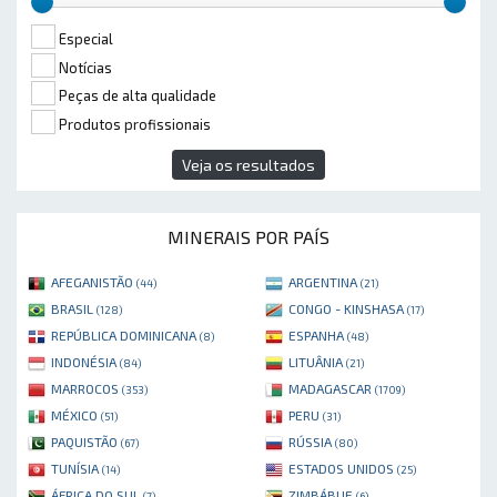
Especial
Notícias
Peças de alta qualidade
Produtos profissionais
Veja os resultados
MINERAIS POR PAÍS
AFEGANISTÃO
ARGENTINA
(44)
(21)
BRASIL
CONGO - KINSHASA
(128)
(17)
REPÚBLICA DOMINICANA
ESPANHA
(8)
(48)
INDONÉSIA
LITUÂNIA
(84)
(21)
MARROCOS
MADAGASCAR
(353)
(1709)
MÉXICO
PERU
(51)
(31)
PAQUISTÃO
RÚSSIA
(67)
(80)
TUNÍSIA
ESTADOS UNIDOS
(14)
(25)
ÁFRICA DO SUL
ZIMBÁBUE
(7)
(6)