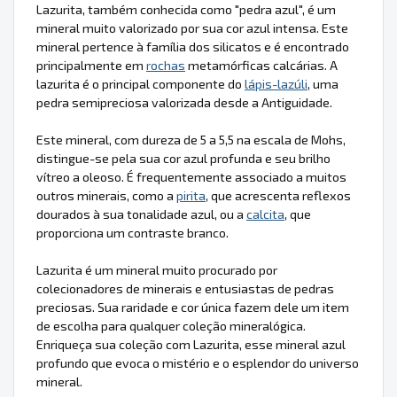
Lazurita, também conhecida como "pedra azul", é um
mineral muito valorizado por sua cor azul intensa. Este
mineral pertence à família dos silicatos e é encontrado
principalmente em
rochas
metamórficas calcárias. A
lazurita é o principal componente do
lápis-lazúli
, uma
pedra semipreciosa valorizada desde a Antiguidade.
Este mineral, com dureza de 5 a 5,5 na escala de Mohs,
distingue-se pela sua cor azul profunda e seu brilho
vítreo a oleoso. É frequentemente associado a muitos
outros minerais, como a
pirita
, que acrescenta reflexos
dourados à sua tonalidade azul, ou a
calcita
, que
proporciona um contraste branco.
Lazurita é um mineral muito procurado por
colecionadores de minerais e entusiastas de pedras
preciosas. Sua raridade e cor única fazem dele um item
de escolha para qualquer coleção mineralógica.
Enriqueça sua coleção com Lazurita, esse mineral azul
profundo que evoca o mistério e o esplendor do universo
mineral.