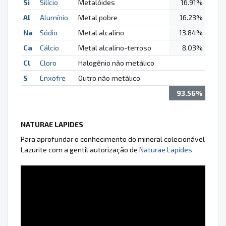
Si
Silício
Metalóides
16.91%
Al
Alumínio
Metal pobre
16.23%
Na
Sódio
Metal alcalino
13.84%
Ca
Cálcio
Metal alcalino-terroso
8.03%
Cl
Cloro
Halogênio não metálico
S
Enxofre
Outro não metálico
93.56%
NATURAE LAPIDES
Para aprofundar o conhecimento do mineral colecionável
Lazurite com a gentil autorização de
Naturae Lapides