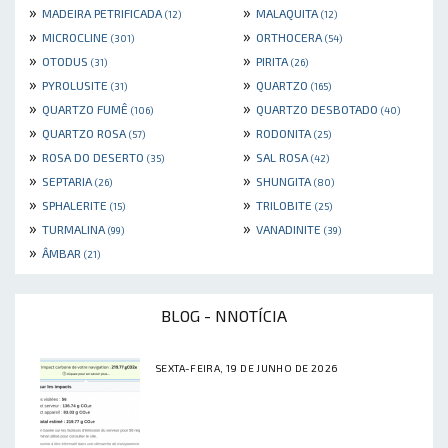
»
»
MADEIRA PETRIFICADA
MALAQUITA
(12)
(12)
»
»
MICROCLINE
ORTHOCERA
(301)
(54)
»
»
OTODUS
PIRITA
(31)
(26)
»
»
PYROLUSITE
QUARTZO
(31)
(165)
»
»
QUARTZO FUMÊ
QUARTZO DESBOTADO
(106)
(40)
»
»
QUARTZO ROSA
RODONITA
(57)
(25)
»
»
ROSA DO DESERTO
SAL ROSA
(35)
(42)
»
»
SEPTARIA
SHUNGITA
(26)
(80)
»
»
SPHALERITE
TRILOBITE
(15)
(25)
»
»
TURMALINA
VANADINITE
(99)
(39)
»
ÂMBAR
(21)
BLOG - NNOTÍCIA
SEXTA-FEIRA, 19 DE JUNHO DE 2026