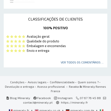
CLASSIFICAÇÕES DE CLIENTES
100% POSITIVO
Avaliação geral
Qualidade do produto
Embalagem e encomendas
Envio e entrega
VER TODOS OS COMENTÁRIOS ...
Condições
•
Avisos legais
•
Confidencialidade
•
Quem somos ?
•
Devolução e entrega
•
Acesso profissional
• Ravaka
&
Mineraly Rennes
France
Blog Mineraly
Facebook
Instagram
07 67 76 45 88
contact@mineraly.pt
https://mineraly.fr
•
•
•
mineraly.fr
mineraly.co.uk
mineraly.com.de