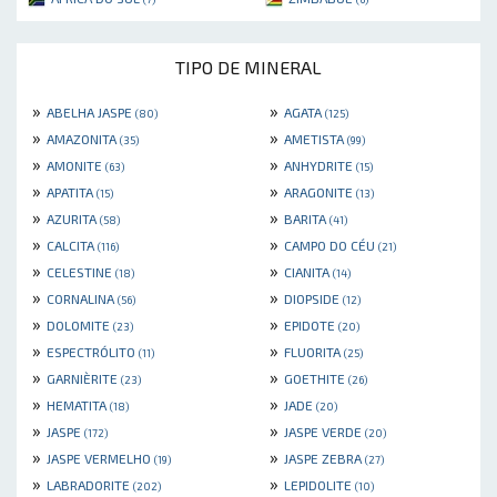
TIPO DE MINERAL
»
»
ABELHA JASPE
AGATA
(80)
(125)
»
»
AMAZONITA
AMETISTA
(35)
(99)
»
»
AMONITE
ANHYDRITE
(63)
(15)
»
»
APATITA
ARAGONITE
(15)
(13)
»
»
AZURITA
BARITA
(58)
(41)
»
»
CALCITA
CAMPO DO CÉU
(116)
(21)
»
»
CELESTINE
CIANITA
(18)
(14)
»
»
CORNALINA
DIOPSIDE
(56)
(12)
»
»
DOLOMITE
EPIDOTE
(23)
(20)
»
»
ESPECTRÓLITO
FLUORITA
(11)
(25)
»
»
GARNIÈRITE
GOETHITE
(23)
(26)
»
»
HEMATITA
JADE
(18)
(20)
»
»
JASPE
JASPE VERDE
(172)
(20)
»
»
JASPE VERMELHO
JASPE ZEBRA
(19)
(27)
»
»
LABRADORITE
LEPIDOLITE
(202)
(10)