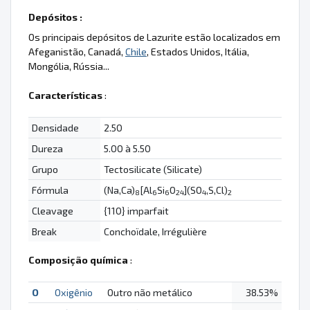
Depósitos :
Os principais depósitos de Lazurite estão localizados em
Afeganistão, Canadá,
Chile
, Estados Unidos, Itália,
Mongólia, Rússia...
Características
:
Densidade
2.50
Dureza
5.00 à 5.50
Grupo
Tectosilicate (Silicate)
Fórmula
(Na,Ca)
[Al
Si
O
](SO
,S,Cl)
8
6
6
24
4
2
Cleavage
{110} imparfait
Break
Conchoïdale, Irrégulière
Composição química
:
O
Oxigênio
Outro não metálico
38.53%