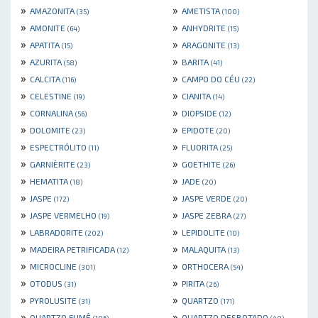
»
»
AMAZONITA
AMETISTA
(35)
(100)
»
»
AMONITE
ANHYDRITE
(64)
(15)
»
»
APATITA
ARAGONITE
(15)
(13)
»
»
AZURITA
BARITA
(58)
(41)
»
»
CALCITA
CAMPO DO CÉU
(116)
(22)
»
»
CELESTINE
CIANITA
(19)
(14)
»
»
CORNALINA
DIOPSIDE
(56)
(12)
»
»
DOLOMITE
EPIDOTE
(23)
(20)
»
»
ESPECTRÓLITO
FLUORITA
(11)
(25)
»
»
GARNIÈRITE
GOETHITE
(23)
(26)
»
»
HEMATITA
JADE
(18)
(20)
»
»
JASPE
JASPE VERDE
(172)
(20)
»
»
JASPE VERMELHO
JASPE ZEBRA
(19)
(27)
»
»
LABRADORITE
LEPIDOLITE
(202)
(10)
»
»
MADEIRA PETRIFICADA
MALAQUITA
(12)
(13)
»
»
MICROCLINE
ORTHOCERA
(301)
(54)
»
»
OTODUS
PIRITA
(31)
(26)
»
»
PYROLUSITE
QUARTZO
(31)
(171)
»
»
QUARTZO FUMÊ
QUARTZO DESBOTADO