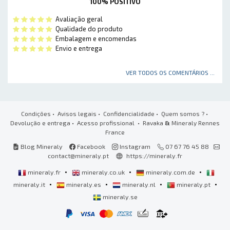
100% POSITIVO
Avaliação geral
Qualidade do produto
Embalagem e encomendas
Envio e entrega
VER TODOS OS COMENTÁRIOS ...
Condições
•
Avisos legais
•
Confidencialidade
•
Quem somos ?
•
Devolução e entrega
•
Acesso profissional
• Ravaka
&
Mineraly Rennes
France
Blog Mineraly
Facebook
Instagram
07 67 76 45 88
contact@mineraly.pt
https://mineraly.fr
•
•
•
mineraly.fr
mineraly.co.uk
mineraly.com.de
•
•
•
•
mineraly.it
mineraly.es
mineraly.nl
mineraly.pt
mineraly.se