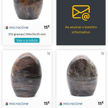
€
microcline
15
Ao assinar o boletim
informativo
370 gramas | 100x70x35 mm
Veja o produto
€
€
microcline
15
microcline
15