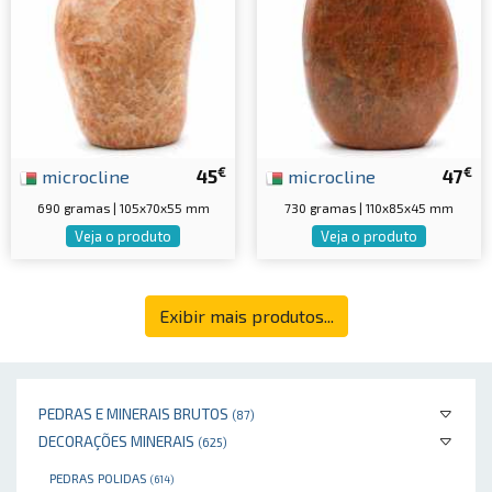
€
€
microcline
45
microcline
47
690 gramas | 105x70x55 mm
730 gramas | 110x85x45 mm
Veja o produto
Veja o produto
Exibir mais produtos...
PEDRAS E MINERAIS BRUTOS
(87)
DECORAÇÕES MINERAIS
(625)
PEDRAS POLIDAS
(614)