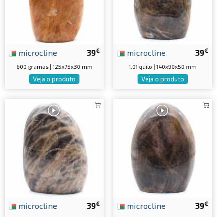
€
€
microcline
39
microcline
39
600 gramas | 125x75x30 mm
1.01 quilo | 140x90x50 mm
Veja o produto
Veja o produto
€
€
microcline
39
microcline
39