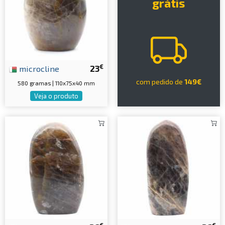
grátis
€
microcline
23
com pedido de
149€
580 gramas | 110x75x40 mm
Veja o produto
€
€