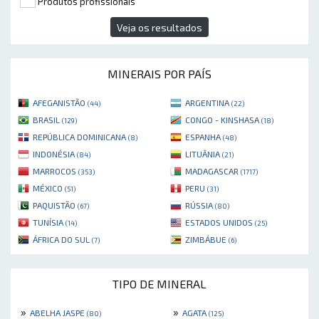
Produtos profissionais
Veja os resultados
MINERAIS POR PAÍS
AFEGANISTÃO
ARGENTINA
(44)
(22)
BRASIL
CONGO - KINSHASA
(129)
(18)
REPÚBLICA DOMINICANA
ESPANHA
(8)
(48)
INDONÉSIA
LITUÂNIA
(84)
(21)
MARROCOS
MADAGASCAR
(353)
(1717)
MÉXICO
PERU
(51)
(31)
PAQUISTÃO
RÚSSIA
(67)
(80)
TUNÍSIA
ESTADOS UNIDOS
(14)
(25)
ÁFRICA DO SUL
ZIMBÁBUE
(7)
(6)
TIPO DE MINERAL
»
»
ABELHA JASPE
AGATA
(80)
(125)