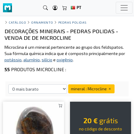
PT
CATÁLOGO
ORNAMENTO
PEDRAS POLIDAS
DECORAÇÕES MINERAIS - PEDRAS POLIDAS -
VENDA DE DE MICROCLINE
Microclina é um mineral pertencente ao grupo dos feldspatos.
Sua fórmula química indica que é composto principalmente por
potássio
,
alumínio
,
silício
e
oxigênio
.
55
PRODUTOS MICROCLINE :
mineral : Microcline
20 €
grátis
no código de desconto