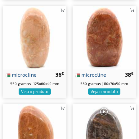
€
€
microcline
36
microcline
38
550 gramas | 125x60x40 mm
580 gramas | 110x70x50 mm
Veja o produto
Veja o produto