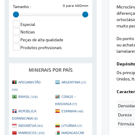
0 para 460mm
Microclin
Tamanho :
diferença
ortoclási
Especial
muito pe
Notícias
Do ponto 
Peças de alta qualidade
ou achata
Produtos profissionais
lamelare
Depósito
MINERAIS POR PAÍS
Os princi
Unidos, It
AFEGANISTÃO
ARGENTINA
(21)
(44)
Caracter
BRASIL
CONGO -
(128)
KINSHASA
(17)
Densida
REPÚBLICA
ESPANHA
(48)
Dureza
DOMINICANA
(8)
Fórmula
INDONÉSIA
LITUÂNIA
(84)
(21)
MARROCOS
MADAGASCAR
(353)