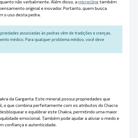
l quanto não verbalmente. Além disso, a
microcline
também
o pensamento original e inovador. Portanto, quem busca
m o uso desta pedra.
ropriedades associadas às pedras vêm de tradições e crenças.
amento médico. Para qualquer problema médico, você deve
hakra da Garganta. Este mineral possui propriedades que
l, o que combina perfeitamente com os atributos do Chacra
desbloquear e equilibrar este Chakra, permitindo uma maior
uilidade emocional. Também pode ajudar a aliviar o medo e
m confiança e autenticidade.