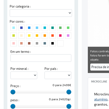
Por categoria :
Por cores :
Fotos contrat
Em um termo :
fotos foram ti
objeto.
Precisa de 
Por mineral :
Por país :
MICROCLINE
0 para 2499€
Preço :
Microclin
alumínio
,
0 para 24620gr.
peso :
granitos,