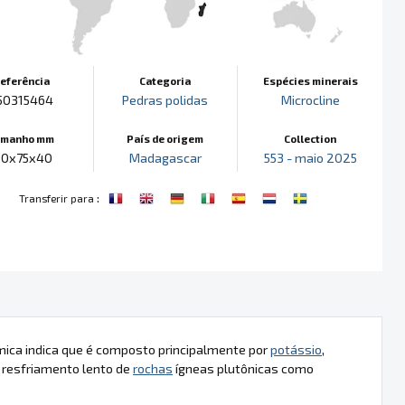
eferência
Categoria
Espécies minerais
50315464
Pedras polidas
Microcline
amanho mm
País de origem
Collection
10x75x40
Madagascar
553 - maio 2025
:
Transferir para
mica indica que é composto principalmente por
potássio
,
 resfriamento lento de
rochas
ígneas plutônicas como