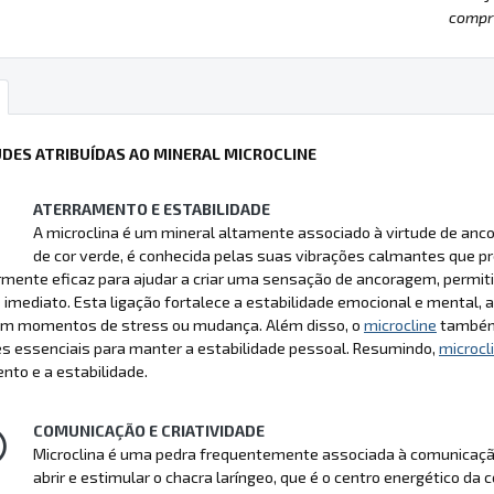
compre
UDES ATRIBUÍDAS AO MINERAL MICROCLINE
ATERRAMENTO E ESTABILIDADE
A microclina é um mineral altamente associado à virtude de anco
de cor verde, é conhecida pelas suas vibrações calmantes que 
rmente eficaz para ajudar a criar uma sensação de ancoragem, permitin
imediato. Esta ligação fortalece a estabilidade emocional e mental, a
 momentos de stress ou mudança. Além disso, o
microcline
também 
s essenciais para manter a estabilidade pessoal. Resumindo,
microcl
to e a estabilidade.
COMUNICAÇÃO E CRIATIVIDADE
Microclina é uma pedra frequentemente associada à comunicação e
abrir e estimular o chacra laríngeo, que é o centro energético da