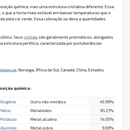
osição química, mas uma estrutura cristalina diferente. Essa
a, o que a torna mais estável em baixas temperaturas que o
zada pela cor verde. Essa coloração se deve a quantidades
iclínico. Seus
cristais
são geralmente prismáticos, alongados
estrutura pertítica, caracterizada por protuberâncias
dagascar
, Noruega, África do Sul, Canadá, China, Estados
sição química
:
Oxigênio
Outro não metálico
45.99%
Silício
Metalóides
30.27%
Potássio
Metal alcalino
14.05%
Alumínio
Metal pobre
9.69%