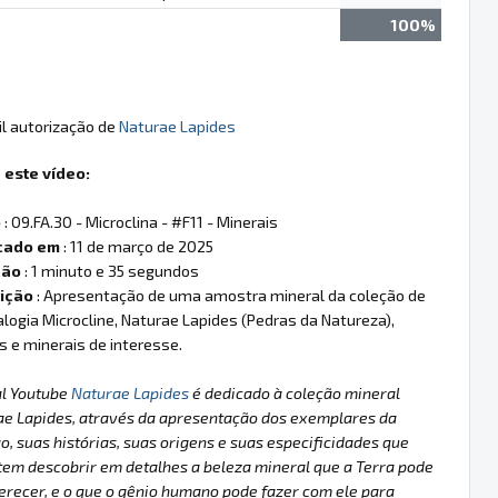
100%
il autorização de
Naturae Lapides
 este vídeo:
o
: 09.FA.30 - Microclina - #F11 - Minerais
cado em
: 11 de março de 2025
ção
: 1 minuto e 35 segundos
ição
: Apresentação de uma amostra mineral da coleção de
logia Microcline, Naturae Lapides (Pedras da Natureza),
is e minerais de interesse.
al Youtube
Naturae Lapides
é dedicado à coleção mineral
ae Lapides, através da apresentação dos exemplares da
o, suas histórias, suas origens e suas especificidades que
em descobrir em detalhes a beleza mineral que a Terra pode
erecer, e o que o gênio humano pode fazer com ele para