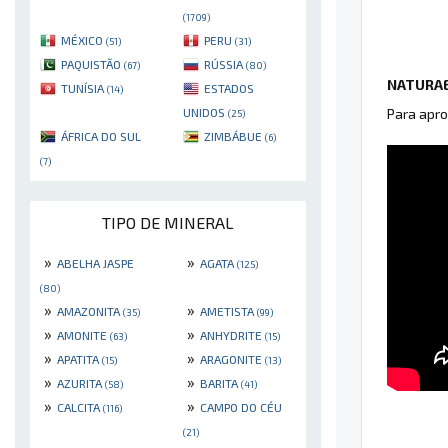
(1709)
MÉXICO
PERU
(51)
(31)
PAQUISTÃO
RÚSSIA
(67)
(80)
NATURAE
TUNÍSIA
ESTADOS
(14)
Para apro
UNIDOS
(25)
ÁFRICA DO SUL
ZIMBÁBUE
(6)
(7)
TIPO DE MINERAL
»
»
ABELHA JASPE
AGATA
(125)
(80)
»
»
AMAZONITA
AMETISTA
(35)
(99)
»
»
AMONITE
ANHYDRITE
(63)
(15)
»
»
APATITA
ARAGONITE
(15)
(13)
»
»
AZURITA
BARITA
(58)
(41)
»
»
CALCITA
CAMPO DO CÉU
(116)
(21)