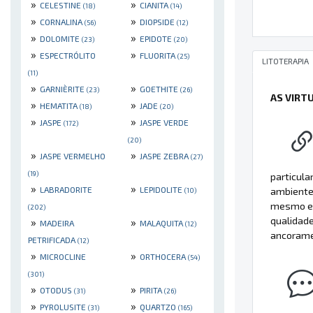
»
»
CELESTINE
CIANITA
(18)
(14)
»
»
CORNALINA
DIOPSIDE
(56)
(12)
»
»
DOLOMITE
EPIDOTE
(23)
(20)
»
»
ESPECTRÓLITO
FLUORITA
(25)
LITOTERAPIA
(11)
»
»
GARNIÈRITE
GOETHITE
(23)
(26)
AS VIRT
»
»
HEMATITA
JADE
(18)
(20)
»
»
JASPE
JASPE VERDE
(172)
(20)
»
»
JASPE VERMELHO
JASPE ZEBRA
(27)
(19)
particula
»
»
LABRADORITE
LEPIDOLITE
ambiente 
(10)
mesmo em
(202)
qualidade
»
»
MADEIRA
MALAQUITA
(12)
ancoramen
PETRIFICADA
(12)
»
»
MICROCLINE
ORTHOCERA
(54)
(301)
»
»
OTODUS
PIRITA
(31)
(26)
»
»
PYROLUSITE
QUARTZO
(31)
(165)