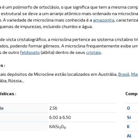
a é um polimorfo de ortoclásio, o que significa que tem a mesma comp
 estrutural se deve a um arranjo atômico mais ordenado na microclin
o. A variedade de microclina mais conhecida é a
amazonita
, caracteri
quenas de impurezas, incluindo chumbo e água.
de vista cristalográfico, a microclina pertence ao sistema cristalino tr
dos, podendo formar gêmeos. A microclina frequentemente exibe uma 
s de outro
feldspato
(albita) dentro de seus
cristais
.
s :
pais depósitos de Microcline estão localizados em Austrália,
Brasil
,
Ma
ália, Rússia...
ísticas
:
Compo
de
2.56
O
6.00 à 6.50
Si
KAlSi
O
K
3
8
Al