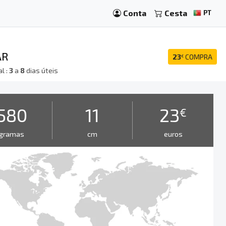
Conta
Cesta
PT
AR
23
COMPRA
€
l :
3
a
8
dias úteis
580
11
23
€
gramas
cm
euros