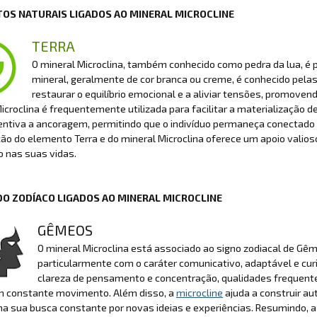
OS NATURAIS LIGADOS AO MINERAL MICROCLINE
TERRA
O mineral Microclina, também conhecido como pedra da lua, é
mineral, geralmente de cor branca ou creme, é conhecido pela
restaurar o equilíbrio emocional e a aliviar tensões, promov
Microclina é frequentemente utilizada para facilitar a materialização 
centiva a ancoragem, permitindo que o indivíduo permaneça conectad
o do elemento Terra e do mineral Microclina oferece um apoio valioso
o nas suas vidas.
DO ZODÍACO LIGADOS AO MINERAL MICROCLINE
GÊMEOS
O mineral Microclina está associado ao signo zodiacal de Gêm
particularmente com o caráter comunicativo, adaptável e cur
clareza de pensamento e concentração, qualidades frequent
 constante movimento. Além disso, a
microcline
ajuda a construir au
 sua busca constante por novas ideias e experiências. Resumindo, a 