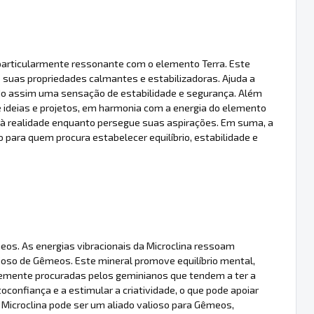
 particularmente ressonante com o elemento Terra. Este
s suas propriedades calmantes e estabilizadoras. Ajuda a
endo assim uma sensação de estabilidade e segurança. Além
de ideias e projetos, em harmonia com a energia do elemento
o à realidade enquanto persegue suas aspirações. Em suma, a
 para quem procura estabelecer equilíbrio, estabilidade e
eos. As energias vibracionais da Microclina ressoam
ioso de Gêmeos. Este mineral promove equilíbrio mental,
emente procuradas pelos geminianos que tendem a ter a
toconfiança e a estimular a criatividade, o que pode apoiar
Microclina pode ser um aliado valioso para Gêmeos,