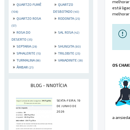
melhorar 
»
»
QUARTZO FUMÊ
QUARTZO
está liga
DESBOTADO
(106)
(40)
melhorar 
»
»
QUARTZO ROSA
RODONITA
(25)
(57)
»
»
ROSA DO
SAL ROSA
(42)
DESERTO
(35)
»
»
SEPTARIA
SHUNGITA
(26)
(80)
»
»
SPHALERITE
TRILOBITE
(15)
(25)
»
»
TURMALINA
VANADINITE
(99)
(39)
OS CHAK
»
ÂMBAR
(21)
BLOG - NNOTÍCIA
SEXTA-FEIRA, 19
DE JUNHO DE
2026
a ansieda