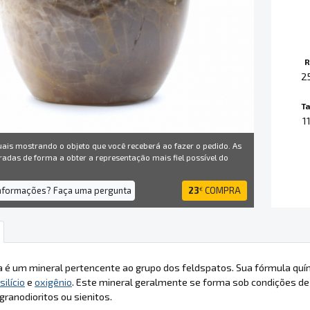
R
2
T
1
uais mostrando o objeto que você receberá ao fazer o pedido. As
radas de forma a obter a representação mais fiel possível do
informações? Faça uma pergunta
23
COMPRA
€
a é um mineral pertencente ao grupo dos feldspatos. Sua fórmula quí
silício
e
oxigênio
. Este mineral geralmente se forma sob condições de
 granodioritos ou sienitos.