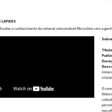
 LAPIDES
fundar o conhecimento do mineral colecionável Microcline com a gent
Sobre
Títul
Publi
Dura
Descr
minera
crista
O can
Natur
coleçã
permit
nos of