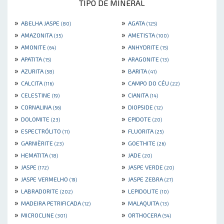
TIPO DE MINERAL
»
»
ABELHA JASPE
AGATA
(80)
(125)
»
»
AMAZONITA
AMETISTA
(35)
(100)
»
»
AMONITE
ANHYDRITE
(64)
(15)
»
»
APATITA
ARAGONITE
(15)
(13)
»
»
AZURITA
BARITA
(58)
(41)
»
»
CALCITA
CAMPO DO CÉU
(116)
(22)
»
»
CELESTINE
CIANITA
(19)
(14)
»
»
CORNALINA
DIOPSIDE
(56)
(12)
»
»
DOLOMITE
EPIDOTE
(23)
(20)
»
»
ESPECTRÓLITO
FLUORITA
(11)
(25)
»
»
GARNIÈRITE
GOETHITE
(23)
(26)
»
»
HEMATITA
JADE
(18)
(20)
»
»
JASPE
JASPE VERDE
(172)
(20)
»
»
JASPE VERMELHO
JASPE ZEBRA
(19)
(27)
»
»
LABRADORITE
LEPIDOLITE
(202)
(10)
»
»
MADEIRA PETRIFICADA
MALAQUITA
(12)
(13)
»
»
MICROCLINE
ORTHOCERA
(301)
(54)