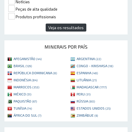
Notícias
Peças de alta qualidade
Produtos profissionais
Veja os resultados
MINERAIS POR PAÍS
AFEGANISTÃO
ARGENTINA
(44)
(22)
BRASIL
CONGO - KINSHASA
(129)
(18)
REPÚBLICA DOMINICANA
ESPANHA
(8)
(48)
INDONÉSIA
LITUÂNIA
(84)
(21)
MARROCOS
MADAGASCAR
(353)
(1717)
MÉXICO
PERU
(51)
(31)
PAQUISTÃO
RÚSSIA
(67)
(80)
TUNÍSIA
ESTADOS UNIDOS
(14)
(25)
ÁFRICA DO SUL
ZIMBÁBUE
(7)
(6)