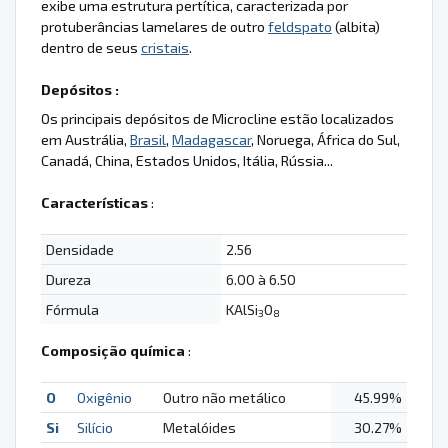
exibe uma estrutura pertítica, caracterizada por
protuberâncias lamelares de outro
feldspato
(albita)
dentro de seus
cristais
.
Depósitos :
Os principais depósitos de Microcline estão localizados
em Austrália,
Brasil
,
Madagascar
, Noruega, África do Sul,
Canadá, China, Estados Unidos, Itália, Rússia...
Características
:
Densidade
2.56
Dureza
6.00 à 6.50
Fórmula
KAlSi
O
3
8
Composição química
:
O
Oxigênio
Outro não metálico
45.99%
Si
Silício
Metalóides
30.27%