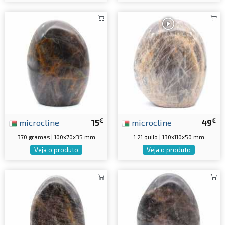
€
€
microcline
15
microcline
49
370 gramas | 100x70x35 mm
1.21 quilo | 130x110x50 mm
Veja o produto
Veja o produto