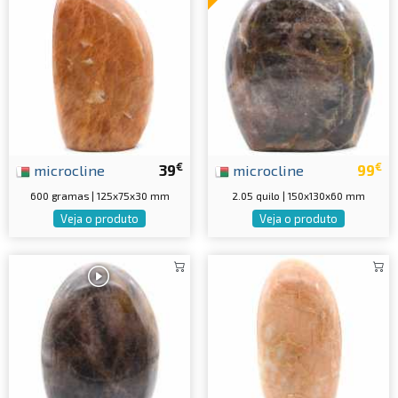
€
€
microcline
39
microcline
99
600 gramas | 125x75x30 mm
2.05 quilo | 150x130x60 mm
Veja o produto
Veja o produto