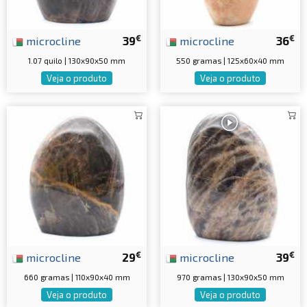
€
€
microcline
39
microcline
36
1.07 quilo | 130x90x50 mm
550 gramas | 125x60x40 mm
Veja o produto
Veja o produto
€
€
microcline
29
microcline
39
660 gramas | 110x90x40 mm
970 gramas | 130x90x50 mm
Veja o produto
Veja o produto