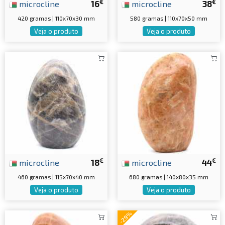
€
€
microcline
16
microcline
38
420 gramas | 110x70x30 mm
580 gramas | 110x70x50 mm
Veja o produto
Veja o produto
€
€
microcline
18
microcline
44
460 gramas | 115x70x40 mm
680 gramas | 140x80x35 mm
Veja o produto
Veja o produto
-29%