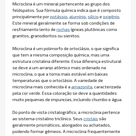
Microclina é um mineral pertencente ao grupo dos
feldspatos. Sua fórmula química indica que é composto
principalmente por
potássio
,
alumínio
,
silício
e
oxigênio
.
Este mineral geralmente se forma sob condições de
resfriamento lento de
rochas
ígneas plutônicas como
granitos, granodioritos ou sienitos.
Microclina é um polimorfo de ortoclásio, o que significa
que tem a mesma composição química, mas uma
estrutura cristalina diferente. Essa diferença estrutural
se deve a um arranjo atômico mais ordenado na
microclina, o que a torna mais estável em baixas
temperaturas que o ortoclásio. A variedade de
microclina mais conhecida é a
amazonita
, caracterizada
pela cor verde. Essa coloração se deve a quantidades
muito pequenas de impurezas, incluindo chumbo e água.
Do ponto de vista cristalográfico, a microclina pertence
ao sistema cristalino triclínico. Seus
cristais
são
geralmente prismáticos, alongados ou achatados,
podendo formar gêmeos. A microclina frequentemente