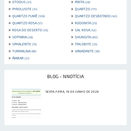
»
»
OTODUS
PIRITA
(31)
(26)
»
»
PYROLUSITE
QUARTZO
(31)
(171)
»
»
QUARTZO FUMÊ
QUARTZO DESBOTADO
(106)
(40)
»
»
QUARTZO ROSA
RODONITA
(57)
(25)
»
»
ROSA DO DESERTO
SAL ROSA
(35)
(42)
»
»
SEPTARIA
SHUNGITA
(26)
(80)
»
»
SPHALERITE
TRILOBITE
(15)
(25)
»
»
TURMALINA
VANADINITE
(99)
(39)
»
ÂMBAR
(21)
BLOG - NNOTÍCIA
SEXTA-FEIRA, 19 DE JUNHO DE 2026