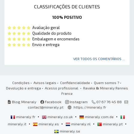
CLASSIFICAÇÕES DE CLIENTES
100% POSITIVO
Avaliação geral
Qualidade do produto
Embalagem e encomendas
Envio e entrega
VER TODOS OS COMENTÁRIOS ...
Condições
•
Avisos legais
•
Confidencialidade
•
Quem somos ?
•
Devolução e entrega
•
Acesso profissional
• Ravaka
&
Mineraly Rennes
France
Blog Mineraly
Facebook
Instagram
07 67 76 45 88
contact@mineraly.pt
https://mineraly.fr
•
•
•
mineraly.fr
mineraly.co.uk
mineraly.com.de
•
•
•
•
mineraly.it
mineraly.es
mineraly.nl
mineraly.pt
mineraly.se