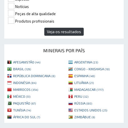
Notícias
Peças de alta qualidade
Produtos profissionais
Veja os resultados
MINERAIS POR PAÍS
AFEGANISTÃO
ARGENTINA
(44)
(23)
BRASIL
CONGO - KINSHASA
(129)
(18)
REPÚBLICA DOMINICANA
ESPANHA
(8)
(48)
INDONÉSIA
LITUÂNIA
(84)
(21)
MARROCOS
MADAGASCAR
(354)
(1717)
MÉXICO
PERU
(51)
(32)
PAQUISTÃO
RÚSSIA
(67)
(80)
TUNÍSIA
ESTADOS UNIDOS
(14)
(25)
ÁFRICA DO SUL
ZIMBÁBUE
(7)
(6)