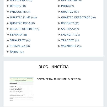
(301)
(55)
»
»
OTODUS
PIRITA
(31)
(27)
»
»
PYROLUSITE
QUARTZO
(31)
(171)
»
»
QUARTZO FUMÊ
QUARTZO DESBOTADO
(106)
(40)
»
»
QUARTZO ROSA
RODONITA
(57)
(25)
»
»
ROSA DO DESERTO
SAL ROSA
(35)
(42)
»
»
SEPTARIA
SHUNGITA
(26)
(80)
»
»
SPHALERITE
TRILOBITE
(15)
(25)
»
»
TURMALINA
VANADINITE
(99)
(39)
»
ÂMBAR
(21)
BLOG - NNOTÍCIA
SEXTA-FEIRA, 19 DE JUNHO DE 2026