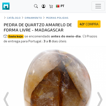
PT
CATÁLOGO
ORNAMENTO
PEDRAS POLIDAS
PEDRA DE QUARTZO AMARELO DE
43
COMPRA
€
FORMA LIVRE - MADAGASCAR
se encomendado
antes do meio-dia
.
Prazos
Envio hoje
de entrega para Portugal :
3
a
8
dias úteis