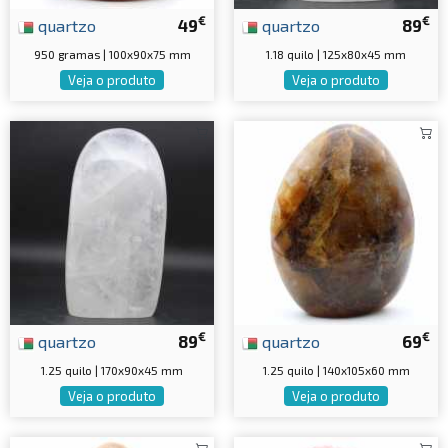
€
€
quartzo
49
quartzo
89
950 gramas | 100x90x75 mm
1.18 quilo | 125x80x45 mm
Veja o produto
Veja o produto
€
€
quartzo
89
quartzo
69
1.25 quilo | 170x90x45 mm
1.25 quilo | 140x105x60 mm
Veja o produto
Veja o produto