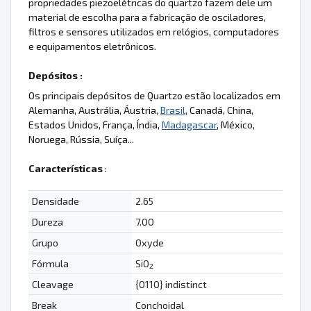
propriedades piezoelétricas do quartzo fazem dele um
material de escolha para a fabricação de osciladores,
filtros e sensores utilizados em relógios, computadores
e equipamentos eletrônicos.
Depósitos :
Os principais depósitos de Quartzo estão localizados em
Alemanha, Austrália, Áustria,
Brasil
, Canadá, China,
Estados Unidos, França, Índia,
Madagascar
, México,
Noruega, Rússia, Suíça...
Características
:
Densidade
2.65
Dureza
7.00
Grupo
Oxyde
Fórmula
SiO
2
Cleavage
{0110} indistinct
Break
Conchoidal