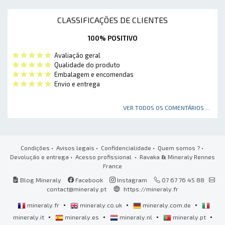
CLASSIFICAÇÕES DE CLIENTES
100% POSITIVO
Avaliação geral
Qualidade do produto
Embalagem e encomendas
Envio e entrega
VER TODOS OS COMENTÁRIOS ...
Condições
•
Avisos legais
•
Confidencialidade
•
Quem somos ?
•
Devolução e entrega
•
Acesso profissional
• Ravaka
&
Mineraly Rennes
France
Blog Mineraly
Facebook
Instagram
07 67 76 45 88
contact@mineraly.pt
https://mineraly.fr
•
•
•
mineraly.fr
mineraly.co.uk
mineraly.com.de
•
•
•
•
mineraly.it
mineraly.es
mineraly.nl
mineraly.pt