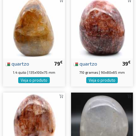
€
€
quartzo
79
quartzo
39
1.4 quilo | 135x100x75 mm
710 gramas | 90x80x65 mm
Veja o produto
Veja o produto