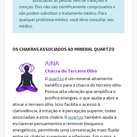
associadas às pedras vêm de tradições e
crenças. Eles não são cientificamente comprovados e
não podem substituir o tratamento médico. Para
qualquer problema médico, você deve consultar seu
médico.
OS CHAKRAS ASSOCIADOS AO MINERAL QUARTZO
AJNA
Chacra do Terceiro Olho
O
quartzo
é um mineral altamente
benéfico para o chacra do terceiro olho.
Possui alta vibração que amplifica e
purifica energias, o que ajuda a abrir e
ativar o terceiro olho. Isso facilita o acesso à
clarividência, à intuição e à percepção superior, todas
associadas a este chakra. O
quartzo
também ajuda a
esclarecer pensamentos e remover bloqueios
energéticos, permitindo uma comunicação mais fluida
entre os chakras superiores e inferiores. Em suma, a