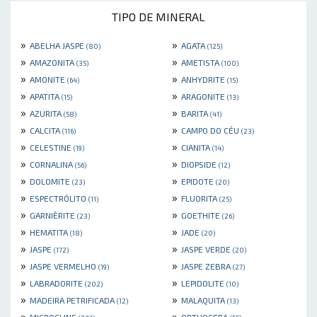
TIPO DE MINERAL
»
»
ABELHA JASPE
AGATA
(80)
(125)
»
»
AMAZONITA
AMETISTA
(35)
(100)
»
»
AMONITE
ANHYDRITE
(64)
(15)
»
»
APATITA
ARAGONITE
(15)
(13)
»
»
AZURITA
BARITA
(58)
(41)
»
»
CALCITA
CAMPO DO CÉU
(116)
(23)
»
»
CELESTINE
CIANITA
(19)
(14)
»
»
CORNALINA
DIOPSIDE
(56)
(12)
»
»
DOLOMITE
EPIDOTE
(23)
(20)
»
»
ESPECTRÓLITO
FLUORITA
(11)
(25)
»
»
GARNIÈRITE
GOETHITE
(23)
(26)
»
»
HEMATITA
JADE
(18)
(20)
»
»
JASPE
JASPE VERDE
(172)
(20)
»
»
JASPE VERMELHO
JASPE ZEBRA
(19)
(27)
»
»
LABRADORITE
LEPIDOLITE
(202)
(10)
»
»
MADEIRA PETRIFICADA
MALAQUITA
(12)
(13)
»
»
MICROCLINE
ORTHOCERA