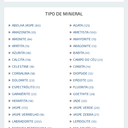
TIPO DE MINERAL
»
»
ABELHA JASPE
AGATA
(80)
(125)
»
»
AMAZONITA
AMETISTA
(35)
(100)
»
»
AMONITE
ANHYDRITE
(64)
(15)
»
»
APATITA
ARAGONITE
(15)
(13)
»
»
AZURITA
BARITA
(58)
(41)
»
»
CALCITA
CAMPO DO CÉU
(116)
(23)
»
»
CELESTINE
CIANITA
(19)
(14)
»
»
CORNALINA
DIOPSIDE
(56)
(12)
»
»
DOLOMITE
EPIDOTE
(23)
(20)
»
»
ESPECTRÓLITO
FLUORITA
(11)
(25)
»
»
GARNIÈRITE
GOETHITE
(23)
(26)
»
»
HEMATITA
JADE
(18)
(20)
»
»
JASPE
JASPE VERDE
(172)
(20)
»
»
JASPE VERMELHO
JASPE ZEBRA
(19)
(27)
»
»
LABRADORITE
LEPIDOLITE
(202)
(10)
»
»
MADEIRA PETRIFICADA
MALAQUITA