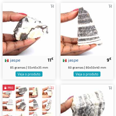
€
€
jaspe
11
jaspe
9
85 gramas | 55x45x35 mm
60 gramas | 80x50x40 mm
Veja o produto
Veja o produto
PRO