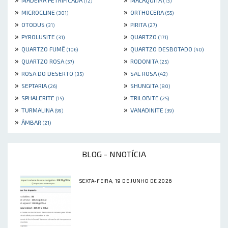
(12)
(13)
»
»
MICROCLINE
ORTHOCERA
(301)
(55)
»
»
OTODUS
PIRITA
(31)
(27)
»
»
PYROLUSITE
QUARTZO
(31)
(171)
»
»
QUARTZO FUMÊ
QUARTZO DESBOTADO
(106)
(40)
»
»
QUARTZO ROSA
RODONITA
(57)
(25)
»
»
ROSA DO DESERTO
SAL ROSA
(35)
(42)
»
»
SEPTARIA
SHUNGITA
(26)
(80)
»
»
SPHALERITE
TRILOBITE
(15)
(25)
»
»
TURMALINA
VANADINITE
(99)
(39)
»
ÂMBAR
(21)
BLOG - NNOTÍCIA
SEXTA-FEIRA, 19 DE JUNHO DE 2026