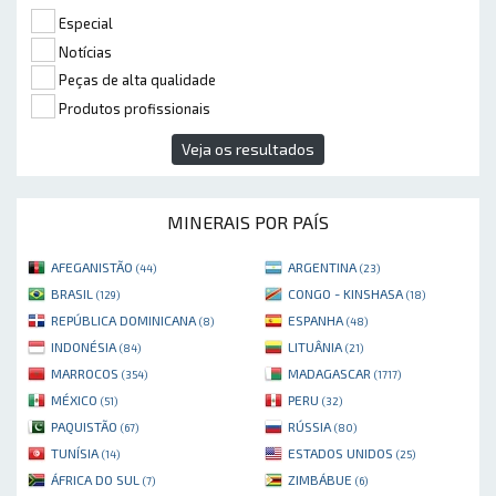
Especial
Notícias
Peças de alta qualidade
Produtos profissionais
Veja os resultados
MINERAIS POR PAÍS
AFEGANISTÃO
ARGENTINA
(44)
(23)
BRASIL
CONGO - KINSHASA
(129)
(18)
REPÚBLICA DOMINICANA
ESPANHA
(8)
(48)
INDONÉSIA
LITUÂNIA
(84)
(21)
MARROCOS
MADAGASCAR
(354)
(1717)
MÉXICO
PERU
(51)
(32)
PAQUISTÃO
RÚSSIA
(67)
(80)
TUNÍSIA
ESTADOS UNIDOS
(14)
(25)
ÁFRICA DO SUL
ZIMBÁBUE
(7)
(6)