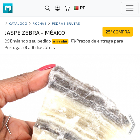
PT
CATÁLOGO
ROCHAS
PEDRAS BRUTAS
JASPE ZEBRA - MÉXICO
25
COMPRA
€
Enviando seu pedido
.
Prazos de entrega para
amanhã
Portugal :
3
a
8
dias úteis