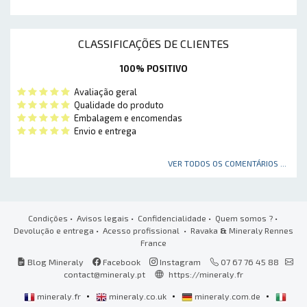
CLASSIFICAÇÕES DE CLIENTES
100% POSITIVO
Avaliação geral
Qualidade do produto
Embalagem e encomendas
Envio e entrega
VER TODOS OS COMENTÁRIOS ...
Condições
•
Avisos legais
•
Confidencialidade
•
Quem somos ?
•
Devolução e entrega
•
Acesso profissional
• Ravaka
&
Mineraly Rennes
France
Blog Mineraly
Facebook
Instagram
07 67 76 45 88
contact@mineraly.pt
https://mineraly.fr
•
•
•
mineraly.fr
mineraly.co.uk
mineraly.com.de