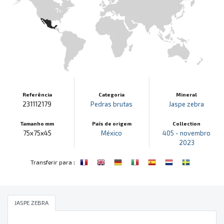
Referência
Categoria
Mineral
231112179
Pedras brutas
Jaspe zebra
Tamanho mm
País de origem
Collection
75x75x45
México
405 - novembro
2023
:
Transferir para
JASPE ZEBRA