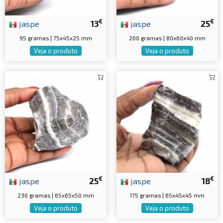
€
€
jaspe
13
jaspe
25
95 gramas | 75x45x25 mm
200 gramas | 80x60x40 mm
Veja o produto
Veja o produto
€
€
jaspe
25
jaspe
18
230 gramas | 65x65x50 mm
175 gramas | 65x45x45 mm
Veja o produto
Veja o produto