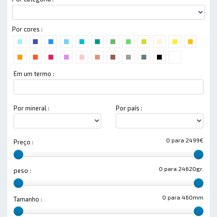
Por cores :
Em um termo :
Por mineral :
Por país :
0 para 2499€
Preço :
0 para 24620gr.
peso :
0 para 460mm
Tamanho :