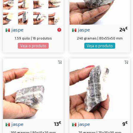
€
jaspe
jaspe
24
1.59 quilo | 16 produtos
240 gramas | 80x55x50 mm
Veja o produto
Veja o produto
€
€
jaspe
13
jaspe
9
100 gramas | 80x45x20 mm
70 gramas | 75x35x30 mm