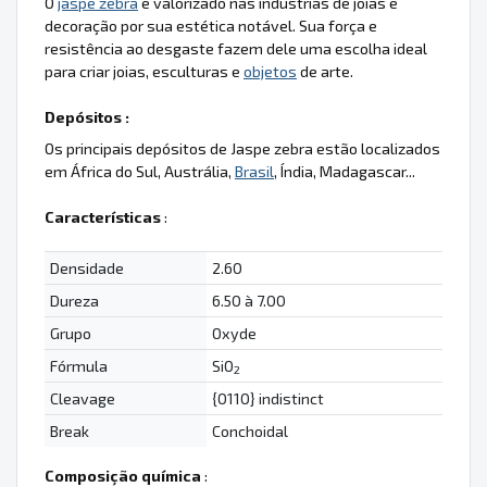
O
jaspe zebra
é valorizado nas indústrias de joias e
decoração por sua estética notável. Sua força e
resistência ao desgaste fazem dele uma escolha ideal
para criar joias, esculturas e
objetos
de arte.
Depósitos :
Os principais depósitos de Jaspe zebra estão localizados
em África do Sul, Austrália,
Brasil
, Índia, Madagascar...
Características
:
Densidade
2.60
Dureza
6.50 à 7.00
Grupo
Oxyde
Fórmula
SiO
2
Cleavage
{0110} indistinct
Break
Conchoidal
Composição química
: