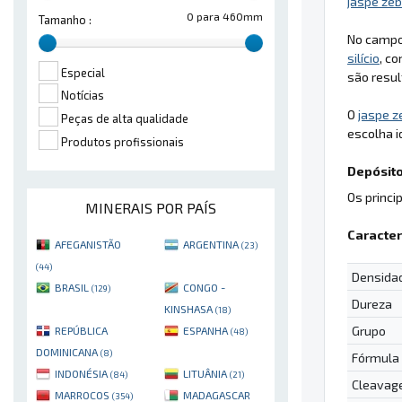
jaspe zeb
0 para 460mm
Tamanho :
No campo
silício
, c
Especial
são resu
Notícias
O
jaspe z
Peças de alta qualidade
escolha i
Produtos profissionais
Depósito
Os princi
MINERAIS POR PAÍS
Caracter
AFEGANISTÃO
ARGENTINA
(23)
(44)
Densida
BRASIL
CONGO -
(129)
Dureza
KINSHASA
(18)
Grupo
REPÚBLICA
ESPANHA
(48)
DOMINICANA
(8)
Fórmula
INDONÉSIA
LITUÂNIA
(84)
(21)
Cleavag
MARROCOS
MADAGASCAR
(354)