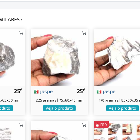
MILARES :
€
€
25
jaspe
25
jaspe
65x65x50 mm
225 gramas | 75x60x40 mm
170 gramas | 85x60x3
roduto
Veja o produto
Veja o produto
PRO