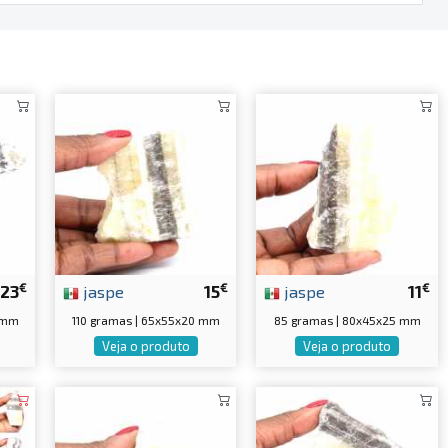
€
€
€
23
jaspe
15
jaspe
11
5 mm
110 gramas | 65x55x20 mm
85 gramas | 80x45x25 mm
Veja o produto
Veja o produto