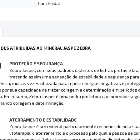
Conchoidal
UDES ATRIBUÍDAS AO MINERAL JASPE ZEBRA
PROTEÇÃO E SEGURANÇA
Zebra Jasper, com seus padrões distintos de listras pretas e bran
trazendo assim uma sensação de estabilidade e segurança para
ência, muitas vezes utilizada para repelir energias negativas e prot
 por sua capacidade de trazer coragem e determinação em períodos d
. Em resumo, Zebra Jasper é uma pedra protetora que promove seguran
onando coragem e determinação.
ATERRAMENTO E ESTABILIDADE
Zebra Jasper é um mineral particularmente reconhecido pela su
litoterapia, o aterramento é o processo pelo qual a pessoa se con
o emocional e mental. Zebra Jasper, com seus padrões distintos de li