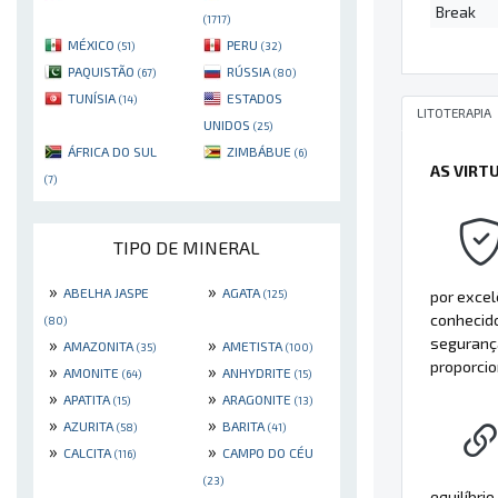
Break
(1717)
MÉXICO
PERU
(51)
(32)
PAQUISTÃO
RÚSSIA
(67)
(80)
TUNÍSIA
ESTADOS
(14)
LITOTERAPIA
UNIDOS
(25)
ÁFRICA DO SUL
ZIMBÁBUE
(6)
AS VIRT
(7)
TIPO DE MINERAL
»
»
ABELHA JASPE
AGATA
por excel
(125)
conhecido
(80)
segurança
»
»
AMAZONITA
AMETISTA
(35)
(100)
proporci
»
»
AMONITE
ANHYDRITE
(64)
(15)
»
»
APATITA
ARAGONITE
(15)
(13)
»
»
AZURITA
BARITA
(58)
(41)
»
»
CALCITA
CAMPO DO CÉU
(116)
(23)
equilíbri