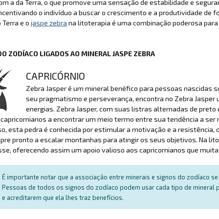
com a da Terra, o que promove uma sensação de estabilidade e segur
 incentivando o indivíduo a buscar o crescimento e a produtividade de 
 Terra e o
jaspe zebra
na litoterapia é uma combinação poderosa para a
DO ZODÍACO LIGADOS AO MINERAL JASPE ZEBRA
CAPRICÓRNIO
Zebra Jasper é um mineral benéfico para pessoas nascidas sob
seu pragmatismo e perseverança, encontra no Zebra Jasper um
energias. Zebra Jasper, com suas listras alternadas de preto e
 capricornianos a encontrar um meio termo entre sua tendência a ser
o, esta pedra é conhecida por estimular a motivação e a resistência,
re pronto a escalar montanhas para atingir os seus objetivos. Na lit
sse, oferecendo assim um apoio valioso aos capricornianos que muit
É importante notar que a associação entre minerais e signos do zodíaco se 
Pessoas de todos os signos do zodíaco podem usar cada tipo de mineral par
e acreditarem que ela lhes traz benefícios.