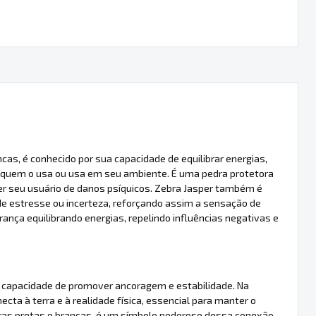
cas, é conhecido por sua capacidade de equilibrar energias,
 quem o usa ou usa em seu ambiente. É uma pedra protetora
eger seu usuário de danos psíquicos. Zebra Jasper também é
e estresse ou incerteza, reforçando assim a sensação de
ça equilibrando energias, repelindo influências negativas e
a capacidade de promover ancoragem e estabilidade. Na
ecta à terra e à realidade física, essencial para manter o
stras pretas e brancas, é um símbolo poderoso dessa conexão