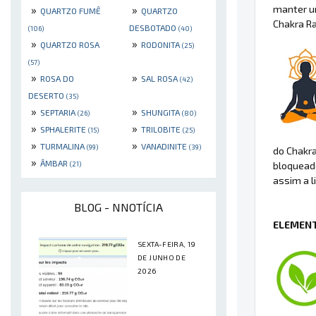
manter u
»
»
QUARTZO FUMÊ
QUARTZO
Chakra Ra
DESBOTADO
(106)
(40)
»
»
QUARTZO ROSA
RODONITA
(25)
(57)
»
»
ROSA DO
SAL ROSA
(42)
DESERTO
(35)
»
»
SEPTARIA
SHUNGITA
(26)
(80)
»
»
SPHALERITE
TRILOBITE
(15)
(25)
»
»
TURMALINA
VANADINITE
(99)
(39)
do Chakra
»
ÂMBAR
bloqueado
(21)
assim a l
BLOG - NNOTÍCIA
ELEMENT
SEXTA-FEIRA, 19
DE JUNHO DE
2026