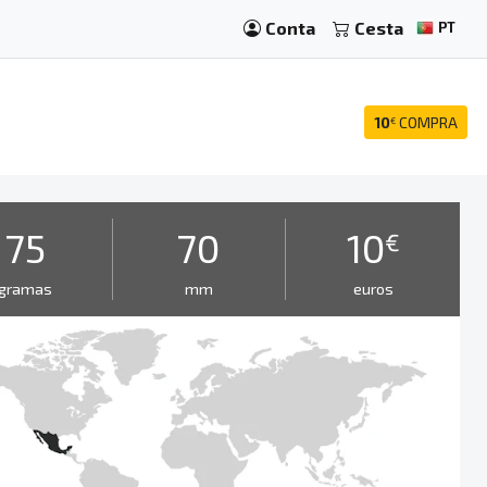
Conta
Cesta
PT
10
COMPRA
€
75
70
10
€
gramas
mm
euros