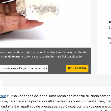
R
2
T
7
uais mostrando o objeto que você receberá ao fazer o pedido. As
radas de forma a obter a representação mais fiel possível do
informações? Faça uma pergunta
10
COMPRA
€
ebra
é uma variedade de jaspe, uma rocha sedimentar siliciosa comp
ncia, caracterizada por faixas alternadas de cores contrastantes, p
distinta é o resultado de processos geológicos complexos que envolve