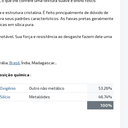
o que lhe confere uma textura suave e brilho fosco.
 estrutura cristalina. É feito principalmente de dióxido de
ra seus padrões característicos. As faixas pretas geralmente
cas em sílica pura.
a notável. Sua força e resistência ao desgaste fazem dele uma
rália,
Brasil
, Índia, Madagascar...
sição química
:
Oxigênio
Outro não metálico
53.26%
Silício
Metalóides
46.74%
100%