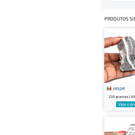
PRODUTOS SI
jaspe
230 gramas | 
Veja o p