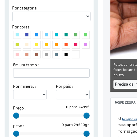
Por categoria :
Por cores :
Fotos contrat
Em um termo :
fotos foram ti
objeto.
Precisa de 
Por mineral :
Por país :
JASPE ZEBRA
0 para 2499€
Preço :
O
jaspe z
sua aparê
0 para 24620gr.
peso :
formação 