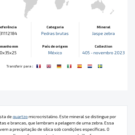
eferência
Categoria
Mineral
31112184
Pedras brutas
Jaspe zebra
amanho mm
País de origem
Collection
0x35x25
México
405 - novembro 2023
:
Transferir para
osta de
quartzo
microcristalino. Este mineral se distingue por
retas e brancas, que lembram a pelagem de uma zebra. Essa
m a precipitação de sílica sob condições específicas. O