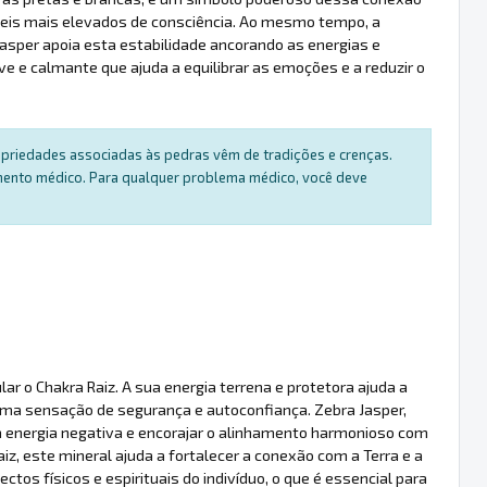
veis mais elevados de consciência. Ao mesmo tempo, a
Jasper apoia esta estabilidade ancorando as energias e
 e calmante que ajuda a equilibrar as emoções e a reduzir o
ropriedades associadas às pedras vêm de tradições e crenças.
amento médico. Para qualquer problema médico, você deve
ar o Chakra Raiz. A sua energia terrena e protetora ajuda a
uma sensação de segurança e autoconfiança. Zebra Jasper,
 a energia negativa e encorajar o alinhamento harmonioso com
z, este mineral ajuda a fortalecer a conexão com a Terra e a
tos físicos e espirituais do indivíduo, o que é essencial para