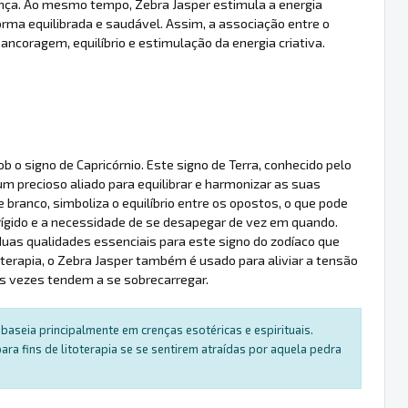
ança. Ao mesmo tempo, Zebra Jasper estimula a energia
forma equilibrada e saudável. Assim, a associação entre o
ncoragem, equilíbrio e estimulação da energia criativa.
 o signo de Capricórnio. Este signo de Terra, conhecido pelo
 precioso aliado para equilibrar e harmonizar as suas
 branco, simboliza o equilíbrio entre os opostos, o que pode
 rígido e a necessidade de se desapegar de vez em quando.
 duas qualidades essenciais para este signo do zodíaco que
oterapia, o Zebra Jasper também é usado para aliviar a tensão
as vezes tendem a se sobrecarregar.
baseia principalmente em crenças esotéricas e espirituais.
a fins de litoterapia se se sentirem atraídas por aquela pedra