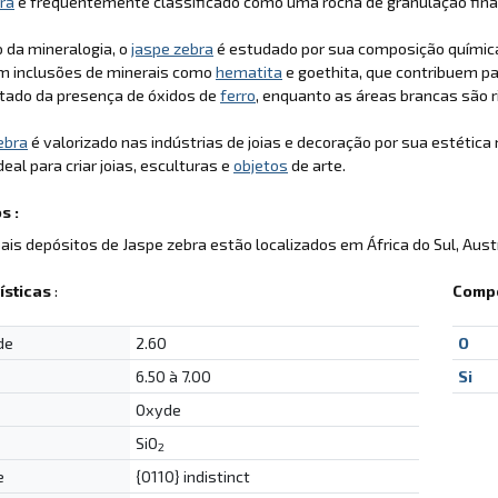
ra
é frequentemente classificado como uma rocha de granulação fina, 
 da mineralogia, o
jaspe zebra
é estudado por sua composição química e
om inclusões de minerais como
hematita
e goethita, que contribuem pa
ltado da presença de óxidos de
ferro
, enquanto as áreas brancas são ri
ebra
é valorizado nas indústrias de joias e decoração por sua estétic
deal para criar joias, esculturas e
objetos
de arte.
s :
pais depósitos de Jaspe zebra estão localizados em África do Sul, Aust
ísticas
:
Compo
de
2.60
O
6.50 à 7.00
Si
Oxyde
SiO
2
e
{0110} indistinct