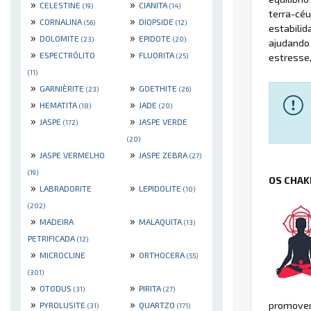
»
»
CELESTINE
CIANITA
(19)
(14)
terra-cé
»
»
CORNALINA
DIOPSIDE
(56)
(12)
estabilid
»
»
DOLOMITE
EPIDOTE
(23)
(20)
ajudando 
»
»
ESPECTRÓLITO
FLUORITA
estresse
(25)
(11)
»
»
GARNIÈRITE
GOETHITE
(23)
(26)
»
»
HEMATITA
JADE
(18)
(20)
»
»
JASPE
JASPE VERDE
(172)
(20)
»
»
JASPE VERMELHO
JASPE ZEBRA
(27)
(19)
OS CHAK
»
»
LABRADORITE
LEPIDOLITE
(10)
(202)
»
»
MADEIRA
MALAQUITA
(13)
PETRIFICADA
(12)
»
»
MICROCLINE
ORTHOCERA
(55)
(301)
»
»
OTODUS
PIRITA
(31)
(27)
»
»
promover 
PYROLUSITE
QUARTZO
(31)
(171)