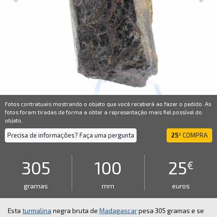
Fotos contratuais mostrando o objeto que você receberá ao fazer o pedido. As
fotos foram tiradas de forma a obter a representação mais fiel possível do
objeto.
Precisa de informações? Faça uma pergunta
25
COMPRA
€
305
100
25
€
gramas
mm
euros
Esta
turmalina
negra bruta de
Madagascar
pesa 305 gramas e se