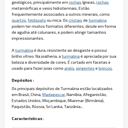
geológicos, principalmente em
rochas
ígneas,
rochas
metamórficas e veios hidrotermais. Estão
frequentemente associados a outros minerais, como
quartzo
,
feldspato
ou mica. Os
cristais
de
turmalina
podem ter muitos formatos diferentes, desde em forma
de agulha até colunares, e podem atingir tamanhos
impressionantes.
A
turmalina
é dura, resistente ao desgaste e possui
brilho vítreo. Na joalheria, a
turmalina
é apreciada por sua
beleza e diversidade de cores. É cortado em facetas e
usado para fazer joias como
anéis
,
pingentes
e
brincos
.
Depósitos :
Os principais depósitos de Turmalina estão localizados
em Brasil, China,
Madagascar
, Namíbia, Afeganistão,
Estados Unidos, Moçambique, Mianmar (Birmânia),
Paquistão, Rússia, Sri Lanka, Tanzânia...
Características
: