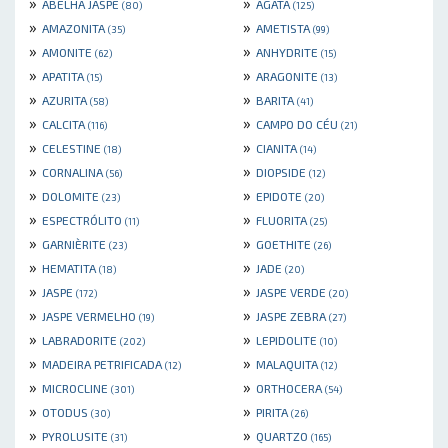
»
»
ABELHA JASPE
AGATA
(80)
(125)
»
»
AMAZONITA
AMETISTA
(35)
(99)
»
»
AMONITE
ANHYDRITE
(62)
(15)
»
»
APATITA
ARAGONITE
(15)
(13)
»
»
AZURITA
BARITA
(58)
(41)
»
»
CALCITA
CAMPO DO CÉU
(116)
(21)
»
»
CELESTINE
CIANITA
(18)
(14)
»
»
CORNALINA
DIOPSIDE
(56)
(12)
»
»
DOLOMITE
EPIDOTE
(23)
(20)
»
»
ESPECTRÓLITO
FLUORITA
(11)
(25)
»
»
GARNIÈRITE
GOETHITE
(23)
(26)
»
»
HEMATITA
JADE
(18)
(20)
»
»
JASPE
JASPE VERDE
(172)
(20)
»
»
JASPE VERMELHO
JASPE ZEBRA
(19)
(27)
»
»
LABRADORITE
LEPIDOLITE
(202)
(10)
»
»
MADEIRA PETRIFICADA
MALAQUITA
(12)
(12)
»
»
MICROCLINE
ORTHOCERA
(301)
(54)
»
»
OTODUS
PIRITA
(30)
(26)
»
»
PYROLUSITE
QUARTZO
(31)
(165)