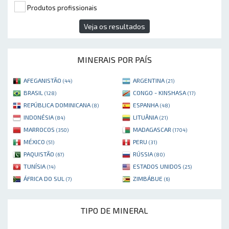
Produtos profissionais
Veja os resultados
MINERAIS POR PAÍS
AFEGANISTÃO
ARGENTINA
(44)
(21)
BRASIL
CONGO - KINSHASA
(128)
(17)
REPÚBLICA DOMINICANA
ESPANHA
(8)
(48)
INDONÉSIA
LITUÂNIA
(84)
(21)
MARROCOS
MADAGASCAR
(350)
(1704)
MÉXICO
PERU
(51)
(31)
PAQUISTÃO
RÚSSIA
(67)
(80)
TUNÍSIA
ESTADOS UNIDOS
(14)
(25)
ÁFRICA DO SUL
ZIMBÁBUE
(7)
(6)
TIPO DE MINERAL