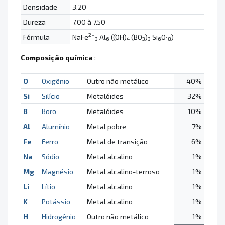
Densidade
3.20
Dureza
7.00 à 7.50
2+
Fórmula
NaFe
Al
((OH)
(BO
)
Si
O
)
3
6
4
3
3
6
18
Composição química
:
O
Oxigênio
Outro não metálico
40%
Si
Silício
Metalóides
32%
B
Boro
Metalóides
10%
Al
Alumínio
Metal pobre
7%
Fe
Ferro
Metal de transição
6%
Na
Sódio
Metal alcalino
1%
Mg
Magnésio
Metal alcalino-terroso
1%
Li
Lítio
Metal alcalino
1%
K
Potássio
Metal alcalino
1%
H
Hidrogênio
Outro não metálico
1%