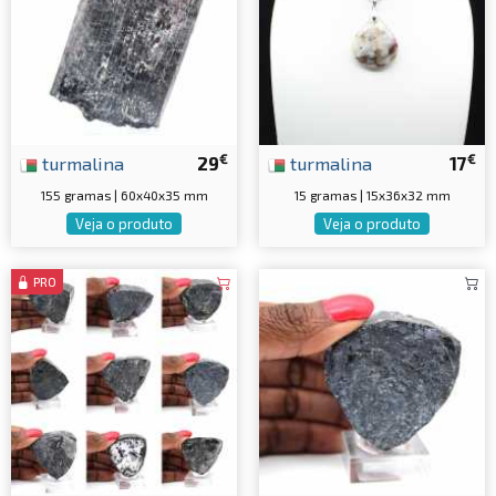
€
€
turmalina
29
turmalina
17
155 gramas | 60x40x35 mm
15 gramas | 15x36x32 mm
Veja o produto
Veja o produto
PRO