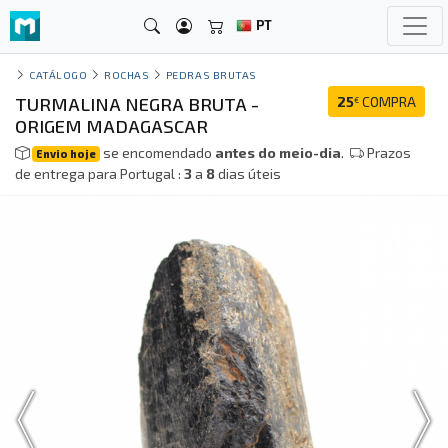
PT
CATÁLOGO
ROCHAS
PEDRAS BRUTAS
TURMALINA NEGRA BRUTA -
25
COMPRA
€
ORIGEM MADAGASCAR
se encomendado
antes do meio-dia
.
Prazos
Envio hoje
de entrega para Portugal :
3
a
8
dias úteis