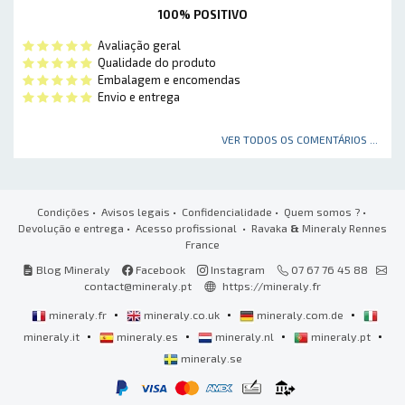
100% POSITIVO
Avaliação geral
Qualidade do produto
Embalagem e encomendas
Envio e entrega
VER TODOS OS COMENTÁRIOS ...
Condições
•
Avisos legais
•
Confidencialidade
•
Quem somos ?
•
Devolução e entrega
•
Acesso profissional
• Ravaka
&
Mineraly Rennes
France
Blog Mineraly
Facebook
Instagram
07 67 76 45 88
contact@mineraly.pt
https://mineraly.fr
•
•
•
mineraly.fr
mineraly.co.uk
mineraly.com.de
•
•
•
•
mineraly.it
mineraly.es
mineraly.nl
mineraly.pt
mineraly.se