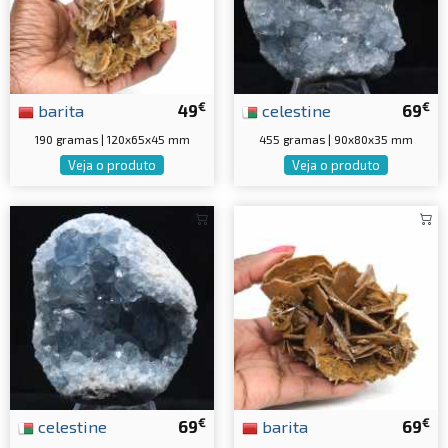
€
€
barita
49
celestine
69
190 gramas | 120x65x45 mm
455 gramas | 90x80x35 mm
Veja o produto
Veja o produto
€
€
celestine
69
barita
69