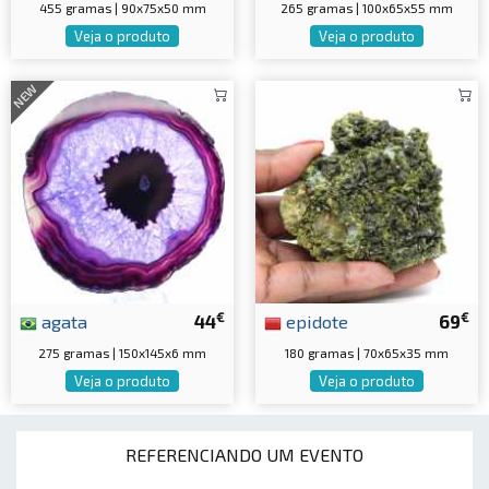
455 gramas | 90x75x50 mm
265 gramas | 100x65x55 mm
Veja o produto
Veja o produto
NEW
€
€
agata
44
epidote
69
275 gramas | 150x145x6 mm
180 gramas | 70x65x35 mm
Veja o produto
Veja o produto
REFERENCIANDO UM EVENTO