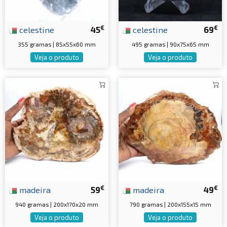
€
€
celestine
45
celestine
69
355 gramas | 85x55x60 mm
495 gramas | 90x75x65 mm
Veja o produto
Veja o produto
€
€
madeira
59
madeira
49
940 gramas | 200x170x20 mm
790 gramas | 200x155x15 mm
Veja o produto
Veja o produto