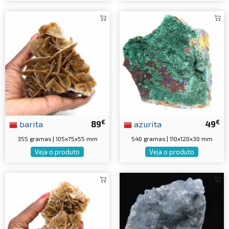
€
€
barita
89
azurita
49
355 gramas | 105x75x55 mm
540 gramas | 110x120x30 mm
Veja o produto
Veja o produto