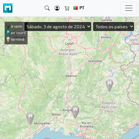
PT
à venir
en cours
terminé