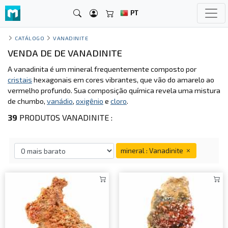
PT
CATÁLOGO
VANADINITE
VENDA DE DE VANADINITE
A vanadinita é um mineral frequentemente composto por
cristais
hexagonais em cores vibrantes, que vão do amarelo ao
vermelho profundo. Sua composição química revela uma mistura
de chumbo,
vanádio
,
oxigênio
e
cloro
.
39
PRODUTOS VANADINITE :
mineral : Vanadinite