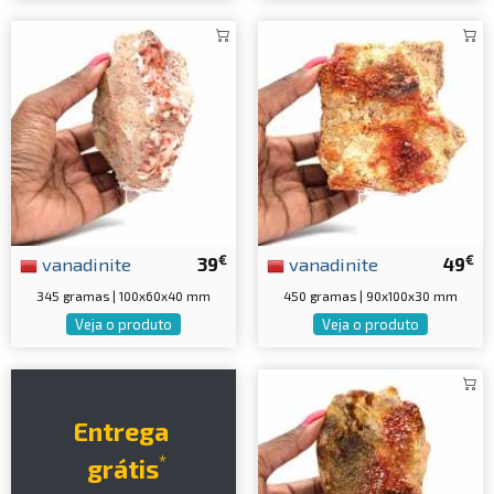
€
€
vanadinite
39
vanadinite
49
345 gramas | 100x60x40 mm
450 gramas | 90x100x30 mm
Veja o produto
Veja o produto
Entrega
*
grátis