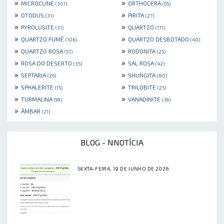
»
»
MICROCLINE
ORTHOCERA
(301)
(55)
»
»
OTODUS
PIRITA
(31)
(27)
»
»
PYROLUSITE
QUARTZO
(31)
(171)
»
»
QUARTZO FUMÊ
QUARTZO DESBOTADO
(106)
(40)
»
»
QUARTZO ROSA
RODONITA
(57)
(25)
»
»
ROSA DO DESERTO
SAL ROSA
(35)
(42)
»
»
SEPTARIA
SHUNGITA
(26)
(80)
»
»
SPHALERITE
TRILOBITE
(15)
(25)
»
»
TURMALINA
VANADINITE
(99)
(39)
»
ÂMBAR
(21)
BLOG - NNOTÍCIA
SEXTA-FEIRA, 19 DE JUNHO DE 2026