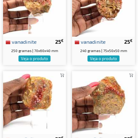
€
€
vanadinite
25
vanadinite
25
250 gramas | 70x60x40 mm
240 gramas | 75x50x50 mm
Veja o produto
Veja o produto
€
€