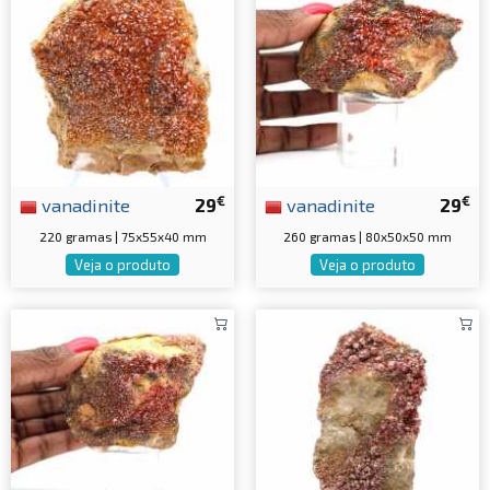
€
€
vanadinite
29
vanadinite
29
220 gramas | 75x55x40 mm
260 gramas | 80x50x50 mm
Veja o produto
Veja o produto