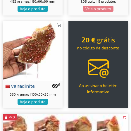
485 gramas | 80x60x60 mm
1.08 quilo | 9 produtos
Veja o produto
Veja o produto
20 €
grátis
no código de desconto
€
vanadinite
69
Ao assinar o boletim
informativo
650 gramas | 100x60x50 mm
Veja o produto
PRO