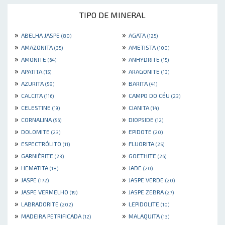
TIPO DE MINERAL
»
»
ABELHA JASPE
AGATA
(80)
(125)
»
»
AMAZONITA
AMETISTA
(35)
(100)
»
»
AMONITE
ANHYDRITE
(64)
(15)
»
»
APATITA
ARAGONITE
(15)
(13)
»
»
AZURITA
BARITA
(58)
(41)
»
»
CALCITA
CAMPO DO CÉU
(116)
(23)
»
»
CELESTINE
CIANITA
(19)
(14)
»
»
CORNALINA
DIOPSIDE
(56)
(12)
»
»
DOLOMITE
EPIDOTE
(23)
(20)
»
»
ESPECTRÓLITO
FLUORITA
(11)
(25)
»
»
GARNIÈRITE
GOETHITE
(23)
(26)
»
»
HEMATITA
JADE
(18)
(20)
»
»
JASPE
JASPE VERDE
(172)
(20)
»
»
JASPE VERMELHO
JASPE ZEBRA
(19)
(27)
»
»
LABRADORITE
LEPIDOLITE
(202)
(10)
»
»
MADEIRA PETRIFICADA
MALAQUITA
(12)
(13)