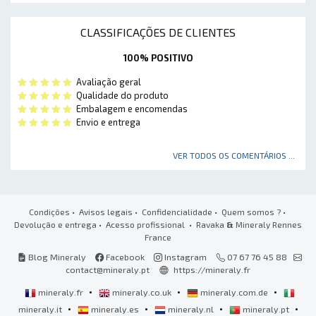
CLASSIFICAÇÕES DE CLIENTES
100% POSITIVO
Avaliação geral
Qualidade do produto
Embalagem e encomendas
Envio e entrega
VER TODOS OS COMENTÁRIOS ...
Condições
•
Avisos legais
•
Confidencialidade
•
Quem somos ?
•
Devolução e entrega
•
Acesso profissional
• Ravaka
&
Mineraly Rennes
France
Blog Mineraly
Facebook
Instagram
07 67 76 45 88
contact@mineraly.pt
https://mineraly.fr
•
•
•
mineraly.fr
mineraly.co.uk
mineraly.com.de
•
•
•
•
mineraly.it
mineraly.es
mineraly.nl
mineraly.pt