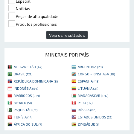
Especial
Notícias
Peças de alta qualidade
Produtos profissionais
Veja os resultados
MINERAIS POR PAÍS
AFEGANISTÃO
ARGENTINA
(44)
(23)
BRASIL
CONGO - KINSHASA
(129)
(18)
REPÚBLICA DOMINICANA
ESPANHA
(8)
(48)
INDONÉSIA
LITUÂNIA
(84)
(21)
MARROCOS
MADAGASCAR
(354)
(1717)
MÉXICO
PERU
(51)
(32)
PAQUISTÃO
RÚSSIA
(67)
(80)
TUNÍSIA
ESTADOS UNIDOS
(14)
(25)
ÁFRICA DO SUL
ZIMBÁBUE
(7)
(6)