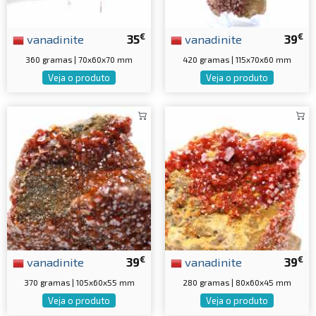
€
€
vanadinite
35
vanadinite
39
360 gramas | 70x60x70 mm
420 gramas | 115x70x60 mm
Veja o produto
Veja o produto
€
€
vanadinite
39
vanadinite
39
370 gramas | 105x60x55 mm
280 gramas | 80x60x45 mm
Veja o produto
Veja o produto