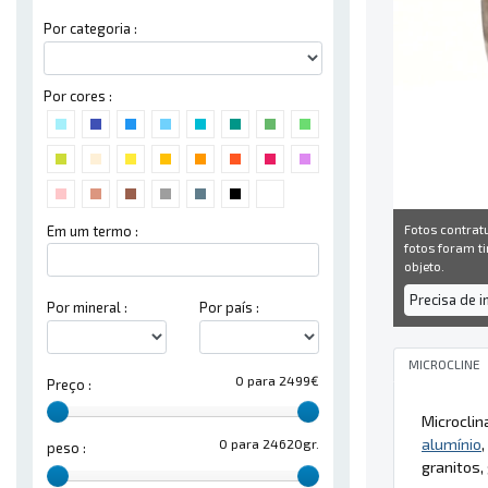
Por categoria :
Por cores :
Fotos contrat
Em um termo :
fotos foram ti
objeto.
Precisa de 
Por mineral :
Por país :
MICROCLINE
0 para 2499€
Preço :
Microclin
alumínio
,
0 para 24620gr.
peso :
granitos,