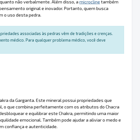
l quanto não verbalmente. Além disso, a
microcline
também
o pensamento original e inovador. Portanto, quem busca
m o uso desta pedra.
ropriedades associadas às pedras vêm de tradições e crenças.
amento médico. Para qualquer problema médico, você deve
hakra da Garganta. Este mineral possui propriedades que
l, o que combina perfeitamente com os atributos do Chacra
desbloquear e equilibrar este Chakra, permitindo uma maior
uilidade emocional. Também pode ajudar a aliviar o medo e
m confiança e autenticidade.