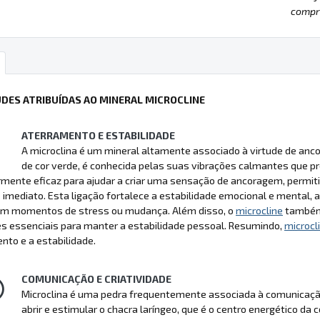
compre
UDES ATRIBUÍDAS AO MINERAL MICROCLINE
ATERRAMENTO E ESTABILIDADE
A microclina é um mineral altamente associado à virtude de anco
de cor verde, é conhecida pelas suas vibrações calmantes que 
rmente eficaz para ajudar a criar uma sensação de ancoragem, permitin
imediato. Esta ligação fortalece a estabilidade emocional e mental, a
 momentos de stress ou mudança. Além disso, o
microcline
também 
s essenciais para manter a estabilidade pessoal. Resumindo,
microcl
to e a estabilidade.
COMUNICAÇÃO E CRIATIVIDADE
Microclina é uma pedra frequentemente associada à comunicação e
abrir e estimular o chacra laríngeo, que é o centro energético da