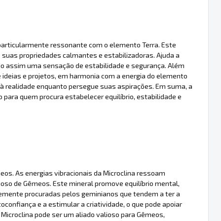
 particularmente ressonante com o elemento Terra. Este
s suas propriedades calmantes e estabilizadoras. Ajuda a
endo assim uma sensação de estabilidade e segurança. Além
de ideias e projetos, em harmonia com a energia do elemento
o à realidade enquanto persegue suas aspirações. Em suma, a
 para quem procura estabelecer equilíbrio, estabilidade e
eos. As energias vibracionais da Microclina ressoam
ioso de Gêmeos. Este mineral promove equilíbrio mental,
emente procuradas pelos geminianos que tendem a ter a
toconfiança e a estimular a criatividade, o que pode apoiar
Microclina pode ser um aliado valioso para Gêmeos,