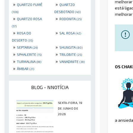
melhorar 
»
»
QUARTZO FUMÊ
QUARTZO
está liga
DESBOTADO
(106)
(40)
melhorar 
»
»
QUARTZO ROSA
RODONITA
(25)
(57)
»
»
ROSA DO
SAL ROSA
(42)
DESERTO
(35)
»
»
SEPTARIA
SHUNGITA
(26)
(80)
»
»
SPHALERITE
TRILOBITE
(15)
(25)
»
»
TURMALINA
VANADINITE
(99)
(39)
OS CHAK
»
ÂMBAR
(21)
BLOG - NNOTÍCIA
SEXTA-FEIRA, 19
DE JUNHO DE
2026
a ansieda