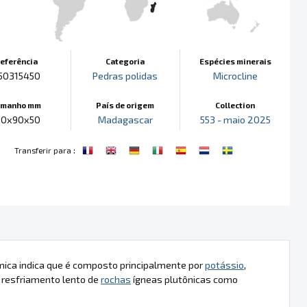
eferência
Categoria
Espécies minerais
50315450
Pedras polidas
Microcline
amanho mm
País de origem
Collection
30x90x50
Madagascar
553 - maio 2025
:
Transferir para
mica indica que é composto principalmente por
potássio
,
 resfriamento lento de
rochas
ígneas plutônicas como