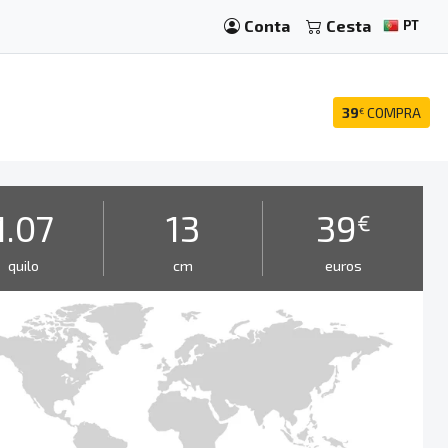
Conta
Cesta
PT
39
COMPRA
€
1.07
13
39
€
quilo
cm
euros