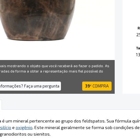
R
2
T
1
uais mostrando o objeto que você receberá ao fazer o pedido. As
radas de forma a obter a representação mais fiel possível do
informações? Faça uma pergunta
39
COMPRA
€
a é um mineral pertencente ao grupo dos feldspatos. Sua fórmula quí
silício
e
oxigênio
. Este mineral geralmente se forma sob condições de
 granodioritos ou sienitos.