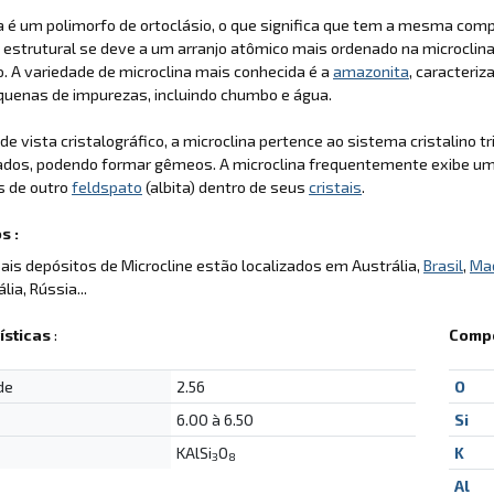
a é um polimorfo de ortoclásio, o que significa que tem a mesma comp
 estrutural se deve a um arranjo atômico mais ordenado na microclin
o. A variedade de microclina mais conhecida é a
amazonita
, caracteri
quenas de impurezas, incluindo chumbo e água.
de vista cristalográfico, a microclina pertence ao sistema cristalino tr
dos, podendo formar gêmeos. A microclina frequentemente exibe uma 
s de outro
feldspato
(albita) dentro de seus
cristais
.
s :
pais depósitos de Microcline estão localizados em Austrália,
Brasil
,
Ma
ália, Rússia...
ísticas
:
Compo
de
2.56
O
6.00 à 6.50
Si
KAlSi
O
K
3
8
Al