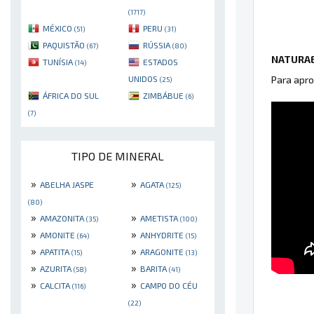
(1717)
MÉXICO
PERU
(51)
(31)
PAQUISTÃO
RÚSSIA
(67)
(80)
NATURAE
TUNÍSIA
ESTADOS
(14)
Para apro
UNIDOS
(25)
ÁFRICA DO SUL
ZIMBÁBUE
(6)
(7)
TIPO DE MINERAL
»
»
ABELHA JASPE
AGATA
(125)
(80)
»
»
AMAZONITA
AMETISTA
(35)
(100)
»
»
AMONITE
ANHYDRITE
(64)
(15)
»
»
APATITA
ARAGONITE
(15)
(13)
»
»
AZURITA
BARITA
(58)
(41)
»
»
CALCITA
CAMPO DO CÉU
(116)
(22)