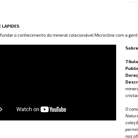
 LAPIDES
fundar o conhecimento do mineral colecionável Microcline com a gent
Sobre
Títul
Publi
Dura
Descr
minera
crista
O can
Natur
coleçã
permit
nos of