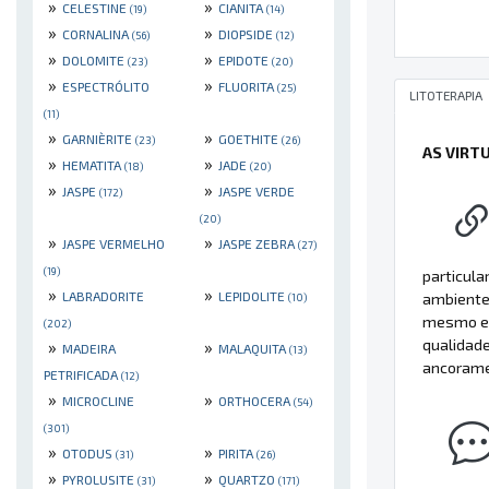
»
»
CELESTINE
CIANITA
(19)
(14)
»
»
CORNALINA
DIOPSIDE
(56)
(12)
»
»
DOLOMITE
EPIDOTE
(23)
(20)
»
»
ESPECTRÓLITO
FLUORITA
(25)
LITOTERAPIA
(11)
»
»
GARNIÈRITE
GOETHITE
(23)
(26)
AS VIRT
»
»
HEMATITA
JADE
(18)
(20)
»
»
JASPE
JASPE VERDE
(172)
(20)
»
»
JASPE VERMELHO
JASPE ZEBRA
(27)
(19)
particula
»
»
LABRADORITE
LEPIDOLITE
ambiente 
(10)
mesmo em
(202)
qualidade
»
»
MADEIRA
MALAQUITA
(13)
ancoramen
PETRIFICADA
(12)
»
»
MICROCLINE
ORTHOCERA
(54)
(301)
»
»
OTODUS
PIRITA
(31)
(26)
»
»
PYROLUSITE
QUARTZO
(31)
(171)