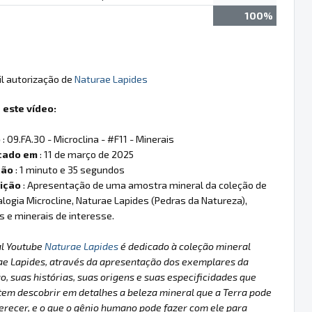
100%
il autorização de
Naturae Lapides
 este vídeo:
o
: 09.FA.30 - Microclina - #F11 - Minerais
cado em
: 11 de março de 2025
ção
: 1 minuto e 35 segundos
ição
: Apresentação de uma amostra mineral da coleção de
logia Microcline, Naturae Lapides (Pedras da Natureza),
is e minerais de interesse.
al Youtube
Naturae Lapides
é dedicado à coleção mineral
ae Lapides, através da apresentação dos exemplares da
o, suas histórias, suas origens e suas especificidades que
em descobrir em detalhes a beleza mineral que a Terra pode
erecer, e o que o gênio humano pode fazer com ele para