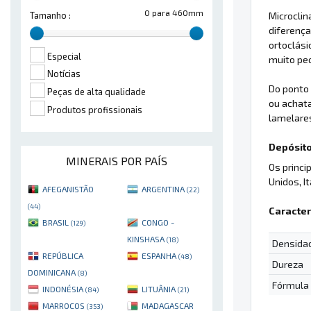
0 para 460mm
Microclin
Tamanho :
diferença
ortoclási
Especial
muito pe
Notícias
Do ponto 
Peças de alta qualidade
ou achata
Produtos profissionais
lamelare
Depósito
MINERAIS POR PAÍS
Os princi
Unidos, It
AFEGANISTÃO
ARGENTINA
(22)
(44)
Caracter
BRASIL
CONGO -
(129)
KINSHASA
(18)
Densida
REPÚBLICA
ESPANHA
(48)
Dureza
DOMINICANA
(8)
Fórmula
INDONÉSIA
LITUÂNIA
(84)
(21)
MARROCOS
MADAGASCAR
(353)