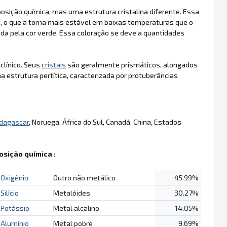
osição química, mas uma estrutura cristalina diferente. Essa
a, o que a torna mais estável em baixas temperaturas que o
zada pela cor verde. Essa coloração se deve a quantidades
iclínico. Seus
cristais
são geralmente prismáticos, alongados
estrutura pertítica, caracterizada por protuberâncias
dagascar
, Noruega, África do Sul, Canadá, China, Estados
sição química
:
Oxigênio
Outro não metálico
45.99%
Silício
Metalóides
30.27%
Potássio
Metal alcalino
14.05%
Alumínio
Metal pobre
9.69%