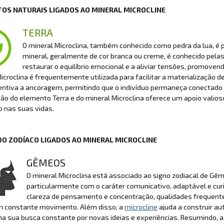
OS NATURAIS LIGADOS AO MINERAL MICROCLINE
TERRA
O mineral Microclina, também conhecido como pedra da lua, é
mineral, geralmente de cor branca ou creme, é conhecido pela
restaurar o equilíbrio emocional e a aliviar tensões, promov
Microclina é frequentemente utilizada para facilitar a materialização 
centiva a ancoragem, permitindo que o indivíduo permaneça conectad
o do elemento Terra e do mineral Microclina oferece um apoio valioso
o nas suas vidas.
DO ZODÍACO LIGADOS AO MINERAL MICROCLINE
GÊMEOS
O mineral Microclina está associado ao signo zodiacal de Gêm
particularmente com o caráter comunicativo, adaptável e cur
clareza de pensamento e concentração, qualidades frequent
 constante movimento. Além disso, a
microcline
ajuda a construir au
 sua busca constante por novas ideias e experiências. Resumindo, a 