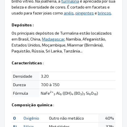
brilho vítreo. Na joalheria, a
turmalina
é apreciada por sua
beleza e diversidade de cores. É cortado em facetas e
usado para fazer joias como
anéis
,
pingentes
e
brincos
.
Depósitos :
Os principais depósitos de Turmalina estão localizados
em Brasil, China,
Madagascar
, Namíbia, Afeganistão,
Estados Unidos, Moçambique, Mianmar (Birmânia),
Paquistão, Rússia, Sri Lanka, Tanzânia...
Características
:
Densidade
3.20
Dureza
7.00 à 7.50
2+
Fórmula
NaFe
Al
((OH)
(BO
)
Si
O
)
3
6
4
3
3
6
18
Composição química
:
O
Oxigênio
Outro não metálico
40%
Si
Silício
Metalóides
32%