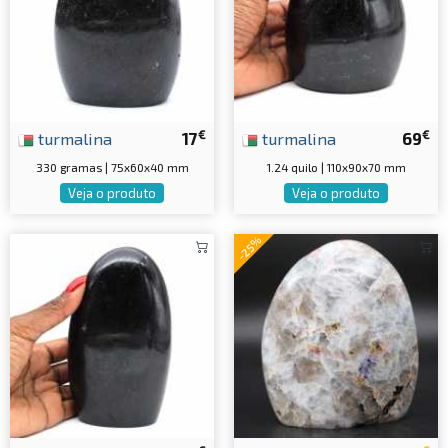
€
€
turmalina
17
turmalina
69
330 gramas | 75x60x40 mm
1.24 quilo | 110x90x70 mm
Veja o produto
Veja o produto
-25%