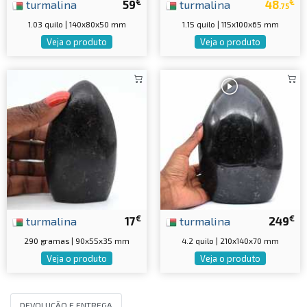
€
€
turmalina
59
turmalina
48
.75
1.03 quilo | 140x80x50 mm
1.15 quilo | 115x100x65 mm
Veja o produto
Veja o produto
€
€
turmalina
17
turmalina
249
290 gramas | 90x55x35 mm
4.2 quilo | 210x140x70 mm
Veja o produto
Veja o produto
DEVOLUÇÃO E ENTREGA