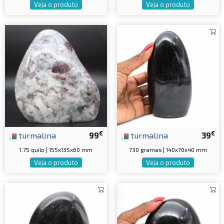
Veja o produto
Veja o produto
€
€
turmalina
99
turmalina
39
1.75 quilo | 155x135x60 mm
730 gramas | 140x70x40 mm
Veja o produto
Veja o produto