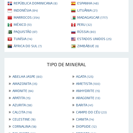
REPÚBLICA DOMINICANA
ESPANHA
(8)
(48)
INDONÉSIA
LITUÂNIA
(84)
(21)
MARROCOS
MADAGASCAR
(354)
(1717)
MÉXICO
PERU
(51)
(32)
PAQUISTÃO
RÚSSIA
(67)
(80)
TUNÍSIA
ESTADOS UNIDOS
(14)
(25)
ÁFRICA DO SUL
ZIMBÁBUE
(7)
(6)
TIPO DE MINERAL
»
»
ABELHA JASPE
AGATA
(80)
(125)
»
»
AMAZONITA
AMETISTA
(35)
(100)
»
»
AMONITE
ANHYDRITE
(64)
(15)
»
»
APATITA
ARAGONITE
(15)
(13)
»
»
AZURITA
BARITA
(58)
(41)
»
»
CALCITA
CAMPO DO CÉU
(116)
(23)
»
»
CELESTINE
CIANITA
(19)
(14)
»
»
CORNALINA
DIOPSIDE
(56)
(12)
»
»