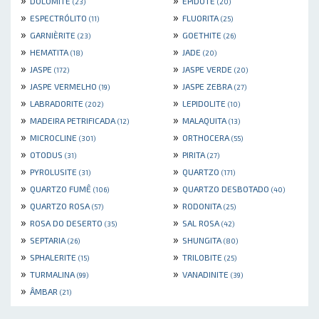
DOLOMITE
EPIDOTE
(23)
(20)
»
»
ESPECTRÓLITO
FLUORITA
(11)
(25)
»
»
GARNIÈRITE
GOETHITE
(23)
(26)
»
»
HEMATITA
JADE
(18)
(20)
»
»
JASPE
JASPE VERDE
(172)
(20)
»
»
JASPE VERMELHO
JASPE ZEBRA
(19)
(27)
»
»
LABRADORITE
LEPIDOLITE
(202)
(10)
»
»
MADEIRA PETRIFICADA
MALAQUITA
(12)
(13)
»
»
MICROCLINE
ORTHOCERA
(301)
(55)
»
»
OTODUS
PIRITA
(31)
(27)
»
»
PYROLUSITE
QUARTZO
(31)
(171)
»
»
QUARTZO FUMÊ
QUARTZO DESBOTADO
(106)
(40)
»
»
QUARTZO ROSA
RODONITA
(57)
(25)
»
»
ROSA DO DESERTO
SAL ROSA
(35)
(42)
»
»
SEPTARIA
SHUNGITA
(26)
(80)
»
»
SPHALERITE
TRILOBITE
(15)
(25)
»
»
TURMALINA
VANADINITE
(99)
(39)
»
ÂMBAR
(21)