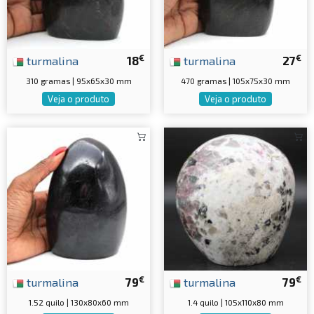
€
€
turmalina
18
turmalina
27
310 gramas | 95x65x30 mm
470 gramas | 105x75x30 mm
Veja o produto
Veja o produto
€
€
turmalina
79
turmalina
79
1.52 quilo | 130x80x60 mm
1.4 quilo | 105x110x80 mm