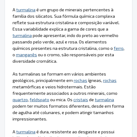
A
turmalina
é um grupo de minerais pertencentes à
família dos silicatos. Sua fórmula química complexa
reflete sua estrutura cristalina e composição variável.
Essa variabilidade explica a gama de cores que a
turmalina
pode apresentar, indo do preto ao vermelho
passando pelo verde, azul e rosa. Os elementos
químicos presentes na estrutura cristalina, como o
ferro
,
o
manganês
ou o cromo, são responsáveis por esta
diversidade cromática.
As turmalinas se formam em vários ambientes
geológicos, principalmente em
rochas
ígneas,
rochas
metamórficas e veios hidrotermais. Estão
frequentemente associados a outros minerais, como
quartzo
,
feldspato
ou mica. Os
cristais
de
turmalina
podem ter muitos formatos diferentes, desde em forma
de agulha até colunares, e podem atingir tamanhos
impressionantes.
A
turmalina
é dura, resistente ao desgaste e possui