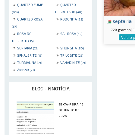
»
»
QUARTZO FUMÊ
QUARTZO
DESBOTADO
(106)
(40)
»
»
QUARTZO ROSA
RODONITA
(25)
septaria
(57)
720 gramas |
»
»
ROSA DO
SAL ROSA
(42)
Veja o 
DESERTO
(35)
»
»
SEPTARIA
SHUNGITA
(26)
(80)
»
»
SPHALERITE
TRILOBITE
(15)
(25)
»
»
TURMALINA
VANADINITE
(99)
(39)
»
ÂMBAR
(21)
BLOG - NNOTÍCIA
SEXTA-FEIRA, 19
DE JUNHO DE
2026