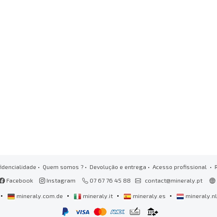
idencialidade
•
Quem somos ?
•
Devolução e entrega
•
Acesso profissional
• 
Facebook
Instagram
07 67 76 45 88
contact@mineraly.pt
•
•
•
•
mineraly.com.de
mineraly.it
mineraly.es
mineraly.n