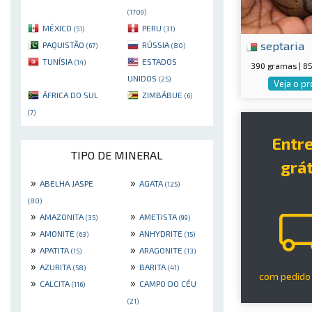
(1709)
MÉXICO
PERU
(51)
(31)
septaria
PAQUISTÃO
RÚSSIA
(67)
(80)
TUNÍSIA
ESTADOS
(14)
390 gramas | 
UNIDOS
(25)
Veja o p
ÁFRICA DO SUL
ZIMBÁBUE
(6)
(7)
Entr
TIPO DE MINERAL
grát
»
»
ABELHA JASPE
AGATA
(125)
(80)
»
»
AMAZONITA
AMETISTA
(35)
(99)
»
»
AMONITE
ANHYDRITE
(63)
(15)
»
»
APATITA
ARAGONITE
(15)
(13)
»
»
AZURITA
BARITA
(58)
(41)
com pedido
»
»
CALCITA
CAMPO DO CÉU
(116)
(21)