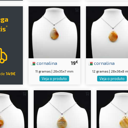
ega
*
is
€
cornalina
19
cornalina
11 gramas | 26x35x7 mm
12 gramas | 28x36x8
 de
149€
Veja o produto
Veja o produto