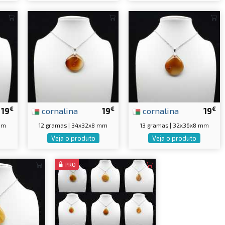
€
€
€
19
cornalina
19
cornalina
19
 mm
12 gramas | 34x32x8 mm
13 gramas | 32x36x8 mm
Veja o produto
Veja o produto
PRO