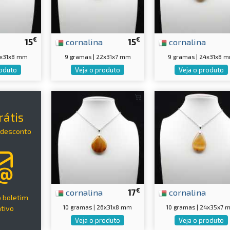
€
€
15
cornalina
15
cornalina
4x31x8 mm
9 gramas | 22x31x7 mm
9 gramas | 24x31x8 
roduto
Veja o produto
Veja o produto
rátis
 desconto
€
cornalina
17
cornalina
o boletim
10 gramas | 26x31x8 mm
10 gramas | 24x35x7 
tivo
Veja o produto
Veja o produto