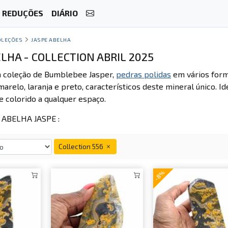
REDUÇÕES
DIÁRIO
OLEÇÕES
JASPE ABELHA
LHA - COLLECTION ABRIL 2025
a coleção de Bumblebee Jasper,
pedras polidas
em vários form
marelo, laranja e preto, característicos deste mineral único.
e colorido a qualquer espaço.
ABELHA JASPE :
Collection 556
-8%