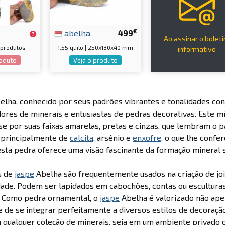
€
abelha
499
Ao assinar o bolet
9 produtos
1.55 quilo | 250x130x40 mm
informativo
roduto
Veja o produto
lha, conhecido por seus padrões vibrantes e tonalidades cont
ores de minerais e entusiastas de pedras decorativas. Este m
se por suas faixas amarelas, pretas e cinzas, que lembram o 
principalmente de
calcita
, arsênio e
enxofre
, o que lhe confe
esta pedra oferece uma visão fascinante da formação mineral 
s de
jaspe
Abelha são frequentemente usados na criação de jo
dade. Podem ser lapidados em cabochões, contas ou escultura
. Como pedra ornamental, o
jaspe
Abelha é valorizado não ape
 de se integrar perfeitamente a diversos estilos de decoração
a qualquer coleção de minerais, seja em um ambiente privado o