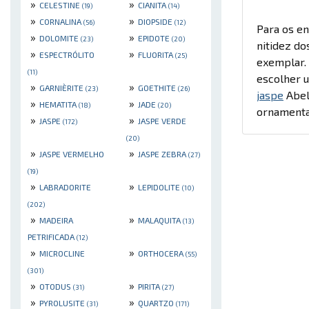
»
»
CELESTINE
CIANITA
(19)
(14)
»
»
CORNALINA
DIOPSIDE
(56)
(12)
Para os en
»
»
DOLOMITE
EPIDOTE
(23)
(20)
nitidez do
»
»
ESPECTRÓLITO
FLUORITA
(25)
exemplar. 
(11)
escolher u
»
»
GARNIÈRITE
GOETHITE
(23)
(26)
jaspe
Abelh
»
»
HEMATITA
JADE
(18)
(20)
ornamenta
»
»
JASPE
JASPE VERDE
(172)
(20)
»
»
JASPE VERMELHO
JASPE ZEBRA
(27)
(19)
»
»
LABRADORITE
LEPIDOLITE
(10)
(202)
»
»
MADEIRA
MALAQUITA
(13)
PETRIFICADA
(12)
»
»
MICROCLINE
ORTHOCERA
(55)
(301)
»
»
OTODUS
PIRITA
(31)
(27)
»
»
PYROLUSITE
QUARTZO
(31)
(171)