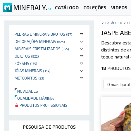
MINERALY.
CATÁLOGO
COLEÇÕES
VIDEOS
pt
CATÁLOGO
C
JASPE ABE
PEDRAS E MINERAIS BRUTOS
(87)
DECORAÇÕES MINERAIS
(625)
Descubra est
MINERAIS CRISTALIZADOS
distintos de a
(555)
OBJETOS
toque natural 
(922)
FÓSSEIS
(175)
18
PRODUTOS 
JÓIAS MINERAIS
(354)
METEORITOS
(23)
NOVIDADES
QUALIDADE MÁXIMA
PRODUTOS PROFISSIONAIS
PESQUISA DE PRODUTOS