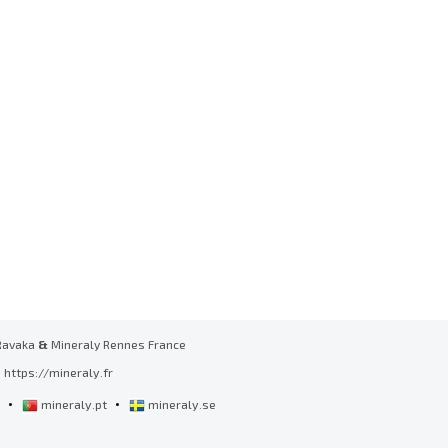
Ravaka
&
Mineraly Rennes France
https://mineraly.fr
•
•
l
mineraly.pt
mineraly.se