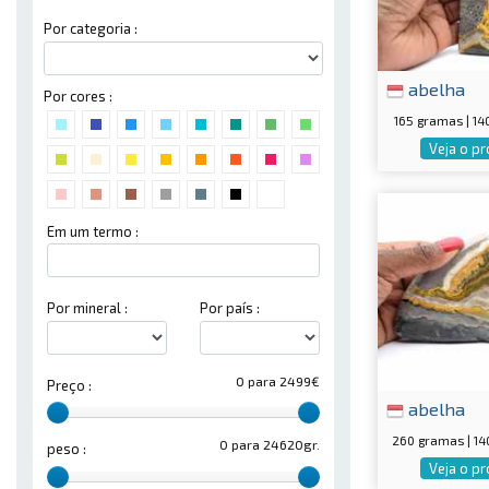
Por categoria :
abelha
Por cores :
165 gramas | 1
Veja o p
Em um termo :
Por mineral :
Por país :
0 para 2499€
Preço :
abelha
260 gramas | 1
0 para 24620gr.
peso :
Veja o p