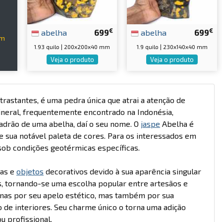
€
€
abelha
699
abelha
699
im
1.93 quilo | 200x200x40 mm
1.9 quilo | 230x140x40 mm
Veja o produto
Veja o produto
rastantes, é uma pedra única que atrai a atenção de
ineral, frequentemente encontrado na Indonésia,
padrão de uma abelha, daí o seu nome. O
jaspe
Abelha é
re sua notável paleta de cores. Para os interessados em
sob condições geotérmicas específicas.
ias e
objetos
decorativos devido à sua aparência singular
s, tornando-se uma escolha popular entre artesãos e
nas por seu apelo estético, mas também por sua
 de interiores. Seu charme único o torna uma adição
u profissional.