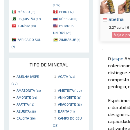
(1717)
MÉXICO
PERU
(51)
(32)
abelha
PAQUISTÃO
RÚSSIA
(67)
(80)
TUNÍSIA
ESTADOS
(14)
2.27 quilo | 
UNIDOS
(25)
Veja o p
ÁFRICA DO SUL
ZIMBÁBUE
(6)
(7)
O
jaspe
Abe
TIPO DE MINERAL
colecionad
distingue-
»
»
ABELHA JASPE
AGATA
(125)
composto 
(80)
geologia, 
»
»
AMAZONITA
AMETISTA
(35)
(100)
»
»
AMONITE
ANHYDRITE
(64)
(15)
Espécime
»
»
APATITA
ARAGONITE
(15)
(13)
e durabili
»
»
AZURITA
BARITA
(58)
(41)
designers
»
»
CALCITA
CAMPO DO CÉU
(116)
capacidade
(23)
cativante 