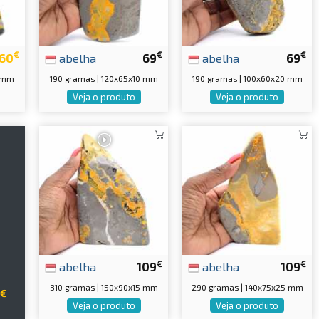
€
€
€
60
abelha
69
abelha
69
5 mm
190 gramas | 120x65x10 mm
190 gramas | 100x60x20 mm
Veja o produto
Veja o produto
€
€
abelha
109
abelha
109
310 gramas | 150x90x15 mm
290 gramas | 140x75x25 mm
9€
Veja o produto
Veja o produto