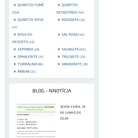
»
»
QUARTZO FUMÊ
QUARTZO
DESBOTADO
(106)
(40)
»
»
QUARTZO ROSA
RODONITA
(25)
(57)
»
»
ROSA DO
SAL ROSA
(42)
DESERTO
(35)
»
»
SEPTARIA
SHUNGITA
(26)
(80)
»
»
SPHALERITE
TRILOBITE
(15)
(25)
»
»
TURMALINA
VANADINITE
(99)
(39)
»
ÂMBAR
(21)
BLOG - NNOTÍCIA
SEXTA-FEIRA, 19
DE JUNHO DE
2026