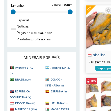
0 para 460mm
Tamanho :
-12%
Especial
Notícias
Peças de alta qualidade
Produtos profissionais
abelha
MINERAIS POR PAÍS
430 gramas | 1
AFEGANISTÃO
ARGENTINA
Veja o p
(23)
(44)
BRASIL
CONGO -
(129)
PRO
KINSHASA
(18)
REPÚBLICA
ESPANHA
(48)
DOMINICANA
(8)
INDONÉSIA
LITUÂNIA
(84)
(21)
MARROCOS
MADAGASCAR
(354)