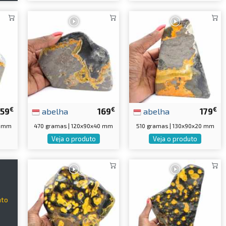
€
€
€
159
abelha
169
abelha
179
5 mm
470 gramas | 120x90x40 mm
510 gramas | 130x90x20 mm
Veja o produto
Veja o produto
s
nto