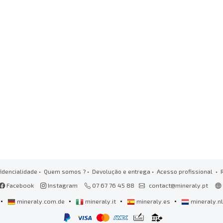
idencialidade
•
Quem somos ?
•
Devolução e entrega
•
Acesso profissional
• 
Facebook
Instagram
07 67 76 45 88
contact@mineraly.pt
•
•
•
•
mineraly.com.de
mineraly.it
mineraly.es
mineraly.n