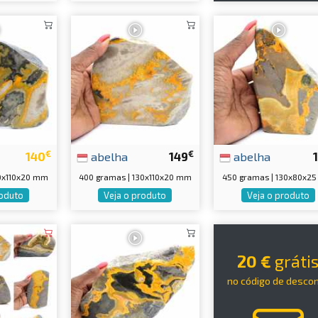
€
€
140
abelha
149
abelha
40x110x20 mm
400 gramas | 130x110x20 mm
450 gramas | 130x80x2
roduto
Veja o produto
Veja o produto
20 €
gráti
no código de desco