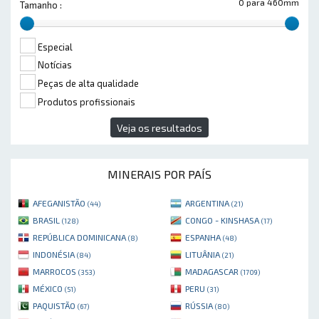
0 para 460mm
Tamanho :
Especial
Notícias
Peças de alta qualidade
Produtos profissionais
Veja os resultados
MINERAIS POR PAÍS
AFEGANISTÃO
ARGENTINA
(44)
(21)
BRASIL
CONGO - KINSHASA
(128)
(17)
REPÚBLICA DOMINICANA
ESPANHA
(8)
(48)
INDONÉSIA
LITUÂNIA
(84)
(21)
MARROCOS
MADAGASCAR
(353)
(1709)
MÉXICO
PERU
(51)
(31)
PAQUISTÃO
RÚSSIA
(67)
(80)