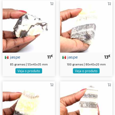
€
€
jaspe
11
jaspe
13
85 gramas | 55x45x35 mm
100 gramas | 80x45x20 mm
Veja o produto
Veja o produto