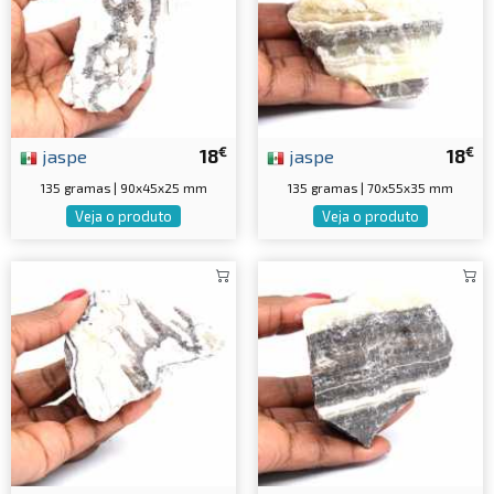
€
€
jaspe
18
jaspe
18
135 gramas | 90x45x25 mm
135 gramas | 70x55x35 mm
Veja o produto
Veja o produto