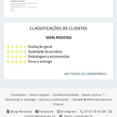
CLASSIFICAÇÕES DE CLIENTES
100% POSITIVO
Avaliação geral
Qualidade do produto
Embalagem e encomendas
Envio e entrega
VER TODOS OS COMENTÁRIOS ...
Condições
•
Avisos legais
•
Confidencialidade
•
Quem somos ?
•
Devolução e entrega
•
Acesso profissional
• Ravaka
&
Mineraly Rennes
France
Blog Mineraly
Facebook
Instagram
07 67 76 45 88
contact@mineraly.pt
https://mineraly.fr