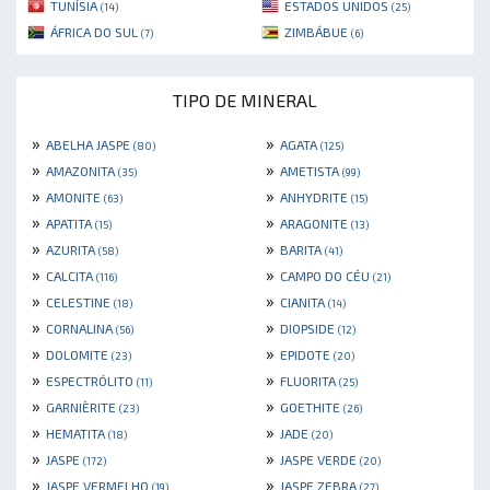
TUNÍSIA
ESTADOS UNIDOS
(14)
(25)
ÁFRICA DO SUL
ZIMBÁBUE
(7)
(6)
TIPO DE MINERAL
»
»
ABELHA JASPE
AGATA
(80)
(125)
»
»
AMAZONITA
AMETISTA
(35)
(99)
»
»
AMONITE
ANHYDRITE
(63)
(15)
»
»
APATITA
ARAGONITE
(15)
(13)
»
»
AZURITA
BARITA
(58)
(41)
»
»
CALCITA
CAMPO DO CÉU
(116)
(21)
»
»
CELESTINE
CIANITA
(18)
(14)
»
»
CORNALINA
DIOPSIDE
(56)
(12)
»
»
DOLOMITE
EPIDOTE
(23)
(20)
»
»
ESPECTRÓLITO
FLUORITA
(11)
(25)
»
»
GARNIÈRITE
GOETHITE
(23)
(26)
»
»
HEMATITA
JADE
(18)
(20)
»
»
JASPE
JASPE VERDE
(172)
(20)
»
»
JASPE VERMELHO
JASPE ZEBRA
(19)
(27)