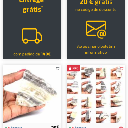
20 €
grátis
*
grátis
no código de desconto
Ao assinar o boletim
informativo
com pedido de
149€
PRO
€
jaspe
25
jaspe