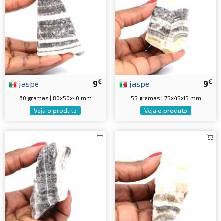
€
€
jaspe
9
jaspe
9
60 gramas | 80x50x40 mm
55 gramas | 75x45x15 mm
Veja o produto
Veja o produto