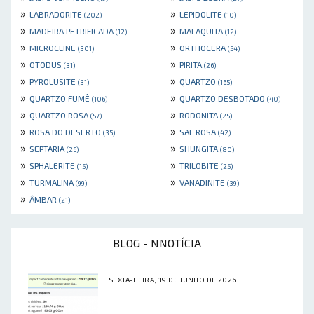
»
»
LABRADORITE
LEPIDOLITE
(202)
(10)
»
»
MADEIRA PETRIFICADA
MALAQUITA
(12)
(12)
»
»
MICROCLINE
ORTHOCERA
(301)
(54)
»
»
OTODUS
PIRITA
(31)
(26)
»
»
PYROLUSITE
QUARTZO
(31)
(165)
»
»
QUARTZO FUMÊ
QUARTZO DESBOTADO
(106)
(40)
»
»
QUARTZO ROSA
RODONITA
(57)
(25)
»
»
ROSA DO DESERTO
SAL ROSA
(35)
(42)
»
»
SEPTARIA
SHUNGITA
(26)
(80)
»
»
SPHALERITE
TRILOBITE
(15)
(25)
»
»
TURMALINA
VANADINITE
(99)
(39)
»
ÂMBAR
(21)
BLOG - NNOTÍCIA
SEXTA-FEIRA, 19 DE JUNHO DE 2026