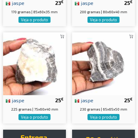
€
€
jaspe
23
jaspe
25
170 gramas | 85x60x35 mm
200 gramas | 80x60x40 mm
Veja o produto
Veja o produto
€
€
jaspe
25
jaspe
25
225 gramas | 75x60x40 mm
230 gramas | 65x65x50 mm
Veja o produto
Veja o produto
Entrega