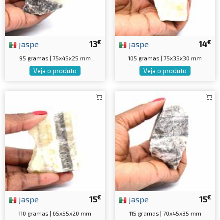
€
€
jaspe
13
jaspe
14
95 gramas | 75x45x25 mm
105 gramas | 75x35x30 mm
Veja o produto
Veja o produto
€
€
jaspe
15
jaspe
15
110 gramas | 65x55x20 mm
115 gramas | 70x45x35 mm