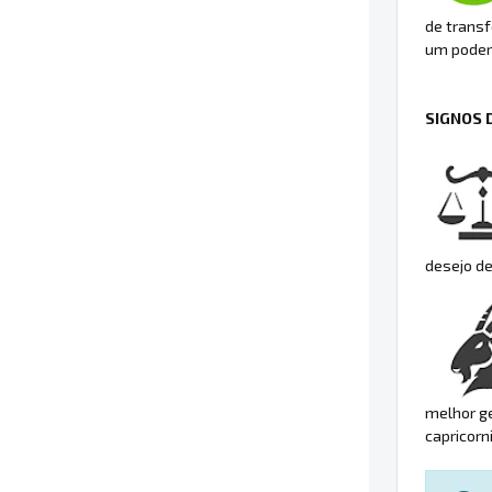
de trans
um poder
SIGNOS 
desejo de
melhor ge
capricorn