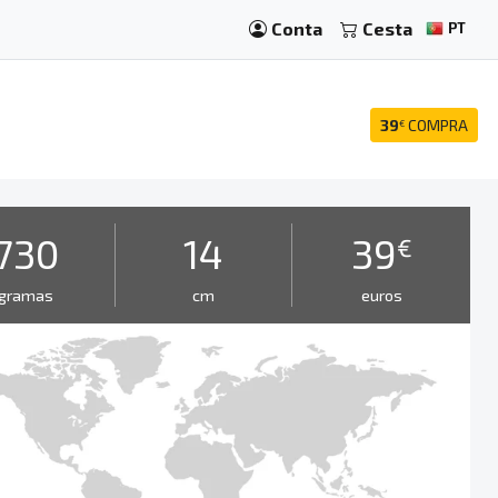
Conta
Cesta
PT
39
COMPRA
€
730
14
39
€
gramas
cm
euros