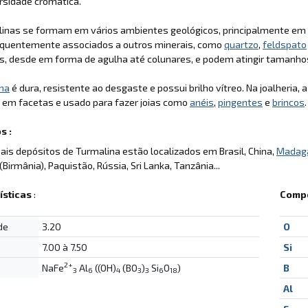
rsidade cromática.
linas se formam em vários ambientes geológicos, principalmente em
equentemente associados a outros minerais, como
quartzo
,
feldspato
es, desde em forma de agulha até colunares, e podem atingir tamanho
na
é dura, resistente ao desgaste e possui brilho vítreo. Na joalheria, 
 em facetas e usado para fazer joias como
anéis
,
pingentes
e
brincos
.
s :
pais depósitos de Turmalina estão localizados em Brasil, China,
Madag
Birmânia), Paquistão, Rússia, Sri Lanka, Tanzânia...
ísticas
:
Compo
de
3.20
O
7.00 à 7.50
Si
2+
NaFe
Al
((OH)
(BO
)
Si
O
)
B
3
6
4
3
3
6
18
Al