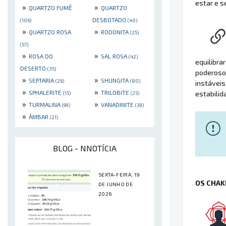
estar e s
»
»
QUARTZO FUMÊ
QUARTZO
DESBOTADO
(106)
(40)
»
»
QUARTZO ROSA
RODONITA
(25)
(57)
»
»
ROSA DO
SAL ROSA
(42)
equilibra
DESERTO
(35)
poderoso 
»
»
SEPTARIA
SHUNGITA
(26)
(80)
instáveis
»
»
SPHALERITE
TRILOBITE
estabilid
(15)
(25)
»
»
TURMALINA
VANADINITE
(99)
(39)
»
ÂMBAR
(21)
BLOG - NNOTÍCIA
SEXTA-FEIRA, 19
OS CHAK
DE JUNHO DE
2026