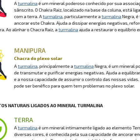
A
turmalina
é um mineral poderoso conhecido por sua associ
sânscrito. O Chakra Raiz, localizado na base da coluna, está l
com a terra. A
turmalina
, particularmente a
turmalina
Negra, é 
ancorar este Chakra. Ajuda a dissipar energias negativas, ref
ra. Ao alinhar o Chacra Raiz, a
turmalina
ajuda a restaurar o equilíbrio
MANIPURA
Chacra do plexo solar
A
turmalina
, principalmente a
turmalina
Negra, é um mineral po
de transmutar e purificar energias negativas. Ajuda a equilibra
e a nossa capacidade de assumir o controlo das nossas vidas.
pode ser benéfico para quem tem problemas no plexo solar.
OS NATURAIS LIGADOS AO MINERAL TURMALINA
TERRA
A
turmalina
é um mineral intimamente ligado ao elemento Terra
diversas cores, é conhecida pela sua capacidade de ancorar en