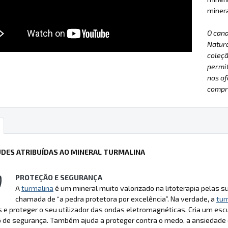
minera
O can
Natur
coleçã
permit
nos of
compre
UDES ATRIBUÍDAS AO MINERAL TURMALINA
PROTEÇÃO E SEGURANÇA
A
turmalina
é um mineral muito valorizado na litoterapia pelas 
chamada de “a pedra protetora por excelência”. Na verdade, a
tur
 e proteger o seu utilizador das ondas eletromagnéticas. Cria um esc
 de segurança. Também ajuda a proteger contra o medo, a ansiedade e