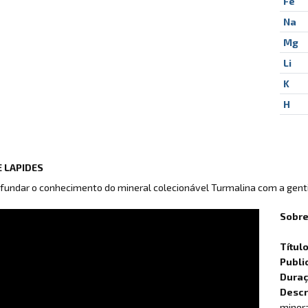
Fe
Na
Mg
Li
K
H
 LAPIDES
fundar o conhecimento do mineral colecionável Turmalina com a genti
Sobre
Títul
Publi
Dura
Descr
minera