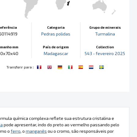
eferência
Categoria
Grupo de minerais
50114919
Pedras polidas
Turmalina
amanho mm
País de origem
Collection
40x70x40
Madagascar
543 - fevereiro 2025
:
Transferir para
órmula química complexa reflete sua estrutura cristalina e
na
pode apresentar, indo do preto ao vermelho passando pelo
como o
ferro
, o
manganês
ou o cromo, são responsáveis por