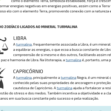
como o elemento Terra, simboliza estabilidade, força e cresci
formar energias negativas em energias positivas, assim como a Terr
oso elo com o elemento Terra, promovendo conexão com a natureza e 
DO ZODÍACO LIGADOS AO MINERAL TURMALINA
LIBRA
A
turmalina
, frequentemente associada a Libra, é um mineral
a equilibrar as energias, o que ecoa a busca constante de Libra
compreensão de si mesmo e dos outros, facilitando assim r
 paz e harmonia de Libra. Na litoterapia, a
turmalina
é, portanto, uma p
CAPRICÓRNIO
A
turmalina
, principalmente a
turmalina
Negra, é um mineral q
conhecido pelas suas propriedades de ancoragem e proteção
cautelosa de Capricórnio. A
turmalina
ajuda a fortalecer a re
stão do stress e dos medos. Também incentiva a objetividade e a clar
ianos em sua busca constante pelo sucesso e pela realização.