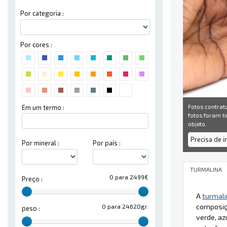
Por categoria :
Por cores :
Fotos contrat
Em um termo :
fotos foram ti
objeto.
Precisa de 
Por mineral :
Por país :
TURMALINA
0 para 2499€
Preço :
A
turmali
composiçã
0 para 24620gr.
peso :
verde, az