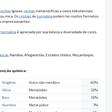
rochas
ígneas,
rochas
metamórficas e veios hidrotermais.
ou mica. Os
cristais
de
turmalina
podem ter muitos formatos
s impressionantes.
a
turmalina
é apreciada por sua beleza e diversidade de cores.
ascar
, Namíbia, Afeganistão, Estados Unidos, Moçambique,
sição química
:
Oxigênio
Outro não metálico
40%
Silício
Metalóides
32%
Boro
Metalóides
10%
Alumínio
Metal pobre
7%