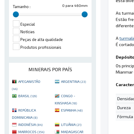
esta dive
0 para 460mm
Tamanho :
As turma
Estão fr
Especial
diferent
Notícias
A
turmali
Peças de alta qualidade
É cortado
Produtos profissionais
Depósito
Os princi
MINERAIS POR PAÍS
Mianmar (
AFEGANISTÃO
ARGENTINA
(23)
Caracter
(44)
BRASIL
CONGO -
(129)
Densida
KINSHASA
(18)
Dureza
REPÚBLICA
ESPANHA
(48)
Fórmula
DOMINICANA
(8)
INDONÉSIA
LITUÂNIA
(84)
(21)
MARROCOS
MADAGASCAR
(354)