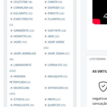
»
»
CELESTINE
CIANITA
(19)
(14)
»
»
CORNALINA
DIOPSIDE
(56)
(12)
»
»
DOLOMITE
EPIDOTE
(23)
(20)
»
»
ESPECTRÓLITO
FLUORITA
(25)
(11)
»
»
GARNIÈRITE
GOETHITE
(23)
(26)
»
»
HEMATITA
JADE
(18)
(20)
»
»
JASPE
JASPE VERDE
(172)
(20)
»
»
JASPE VERMELHO
JASPE ZEBRA
(27)
LITOTERAPIA
(19)
»
»
LABRADORITE
LEPIDOLITE
(10)
AS VIRT
(202)
»
»
MADEIRA
MALAQUITA
(13)
PETRIFICADA
(12)
»
»
MICROCLINE
ORTHOCERA
(55)
(301)
negativas
»
»
OTODUS
PIRITA
(31)
(27)
sensação
»
»
PYROLUSITE
QUARTZO
(31)
(171)