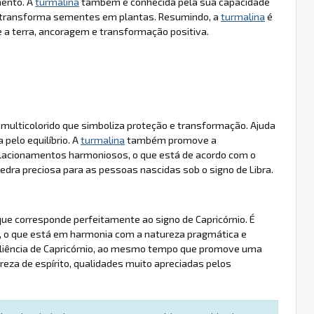
mento. A
turmalina
também é conhecida pela sua capacidade
a transforma sementes em plantas. Resumindo, a
turmalina
é
a terra, ancoragem e transformação positiva.
 multicolorido que simboliza proteção e transformação. Ajuda
 pelo equilíbrio. A
turmalina
também promove a
elacionamentos harmoniosos, o que está de acordo com o
edra preciosa para as pessoas nascidas sob o signo de Libra.
ue corresponde perfeitamente ao signo de Capricórnio. É
, o que está em harmonia com a natureza pragmática e
siliência de Capricórnio, ao mesmo tempo que promove uma
eza de espírito, qualidades muito apreciadas pelos