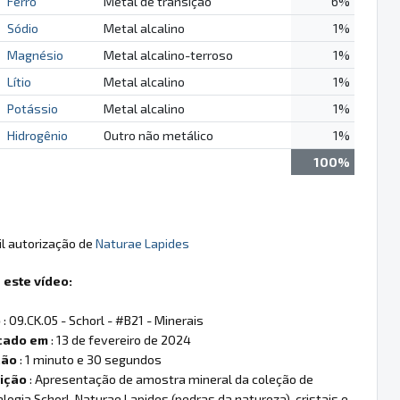
Ferro
Metal de transição
6%
Sódio
Metal alcalino
1%
Magnésio
Metal alcalino-terroso
1%
Lítio
Metal alcalino
1%
Potássio
Metal alcalino
1%
Hidrogênio
Outro não metálico
1%
100%
l autorização de
Naturae Lapides
 este vídeo:
o
: 09.CK.05 - Schorl - #B21 - Minerais
cado em
: 13 de fevereiro de 2024
ção
: 1 minuto e 30 segundos
ição
: Apresentação de amostra mineral da coleção de
logia Schorl, Naturae Lapides (pedras da natureza), cristais e