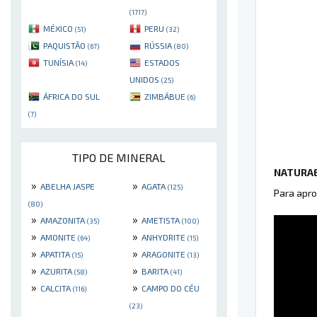
(1717)
MÉXICO
PERU
(51)
(32)
PAQUISTÃO
RÚSSIA
(67)
(80)
TUNÍSIA
ESTADOS
(14)
UNIDOS
(25)
ÁFRICA DO SUL
ZIMBÁBUE
(6)
(7)
TIPO DE MINERAL
NATURAE
»
»
ABELHA JASPE
AGATA
(125)
Para apro
(80)
»
»
AMAZONITA
AMETISTA
(35)
(100)
»
»
AMONITE
ANHYDRITE
(64)
(15)
»
»
APATITA
ARAGONITE
(15)
(13)
»
»
AZURITA
BARITA
(58)
(41)
»
»
CALCITA
CAMPO DO CÉU
(116)
(23)