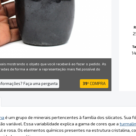
R
2
T
1
uais mostrando o objeto que você receberá ao fazer o pedido. As
radas de forma a obter a representação mais fiel possível do
informações? Faça uma pergunta
39
COMPRA
€
na
é um grupo de minerais pertencentes à família dos silicatos. Sua f
o variável. Essa variabilidade explica a gama de cores que a
turmali
ul e rosa. Os elementos químicos presentes na estrutura cristalina, 