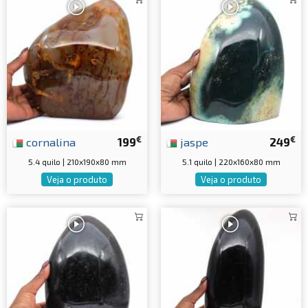
€
€
cornalina
199
jaspe
249
5.4 quilo | 210x190x80 mm
5.1 quilo | 220x160x80 mm
Veja o produto
Veja o produto