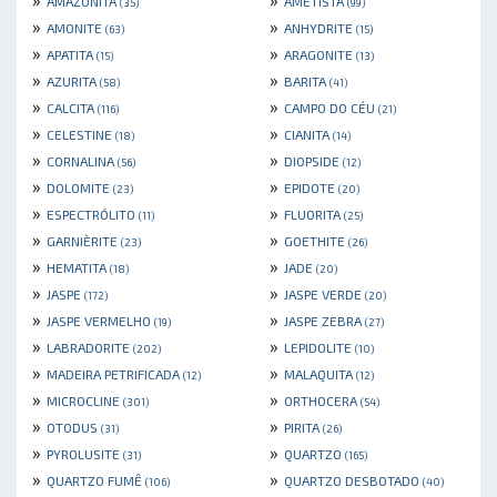
AMAZONITA
AMETISTA
(35)
(99)
»
»
AMONITE
ANHYDRITE
(63)
(15)
»
»
APATITA
ARAGONITE
(15)
(13)
»
»
AZURITA
BARITA
(58)
(41)
»
»
CALCITA
CAMPO DO CÉU
(116)
(21)
»
»
CELESTINE
CIANITA
(18)
(14)
»
»
CORNALINA
DIOPSIDE
(56)
(12)
»
»
DOLOMITE
EPIDOTE
(23)
(20)
»
»
ESPECTRÓLITO
FLUORITA
(11)
(25)
»
»
GARNIÈRITE
GOETHITE
(23)
(26)
»
»
HEMATITA
JADE
(18)
(20)
»
»
JASPE
JASPE VERDE
(172)
(20)
»
»
JASPE VERMELHO
JASPE ZEBRA
(19)
(27)
»
»
LABRADORITE
LEPIDOLITE
(202)
(10)
»
»
MADEIRA PETRIFICADA
MALAQUITA
(12)
(12)
»
»
MICROCLINE
ORTHOCERA
(301)
(54)
»
»
OTODUS
PIRITA
(31)
(26)
»
»
PYROLUSITE
QUARTZO
(31)
(165)
»
»
QUARTZO FUMÊ
QUARTZO DESBOTADO
(106)
(40)