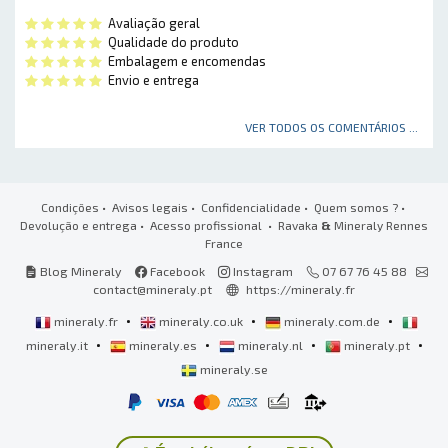
Avaliação geral
Qualidade do produto
Embalagem e encomendas
Envio e entrega
VER TODOS OS COMENTÁRIOS ...
Condições
•
Avisos legais
•
Confidencialidade
•
Quem somos ?
•
Devolução e entrega
•
Acesso profissional
• Ravaka
&
Mineraly Rennes
France
Blog Mineraly
Facebook
Instagram
07 67 76 45 88
contact@mineraly.pt
https://mineraly.fr
•
•
•
mineraly.fr
mineraly.co.uk
mineraly.com.de
•
•
•
•
mineraly.it
mineraly.es
mineraly.nl
mineraly.pt
mineraly.se