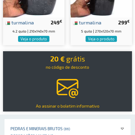
€
€
turmalina
249
turmalina
299
4.2 quilo | 210x140x70 mm
5 quilo | 270x120x70 mm
Veja o produto
Veja o produto
20 €
grátis
no código de desconto
Ao assinar o boletim informativo
PEDRAS E MINERAIS BRUTOS
(86)