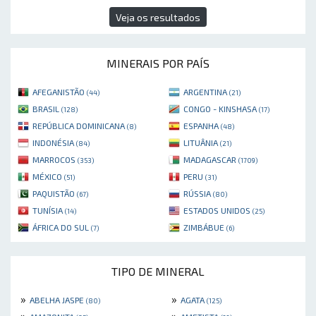
Veja os resultados
MINERAIS POR PAÍS
AFEGANISTÃO
ARGENTINA
(44)
(21)
BRASIL
CONGO - KINSHASA
(128)
(17)
REPÚBLICA DOMINICANA
ESPANHA
(8)
(48)
INDONÉSIA
LITUÂNIA
(84)
(21)
MARROCOS
MADAGASCAR
(353)
(1709)
MÉXICO
PERU
(51)
(31)
PAQUISTÃO
RÚSSIA
(67)
(80)
TUNÍSIA
ESTADOS UNIDOS
(14)
(25)
ÁFRICA DO SUL
ZIMBÁBUE
(7)
(6)
TIPO DE MINERAL
»
»
ABELHA JASPE
AGATA
(80)
(125)
»
»