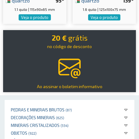
quartzo
95
quartzo
139
1.1 quilo | 115x90x65 mm
1.6 quilo | 125x100x75 mm
Veja o produto
Veja o produto
20 €
grátis
no código de desconto
Ao assinar o boletim informativo
PEDRAS E MINERAIS BRUTOS
(87)
DECORAÇÕES MINERAIS
(625)
MINERAIS CRISTALIZADOS
(554)
OBJETOS
(922)