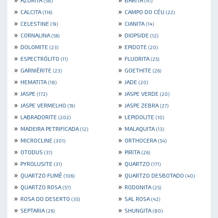
AZURITA
BARITA
(58)
(41)
»
»
CALCITA
CAMPO DO CÉU
(116)
(22)
»
»
CELESTINE
CIANITA
(19)
(14)
»
»
CORNALINA
DIOPSIDE
(56)
(12)
»
»
DOLOMITE
EPIDOTE
(23)
(20)
»
»
ESPECTRÓLITO
FLUORITA
(11)
(25)
»
»
GARNIÈRITE
GOETHITE
(23)
(26)
»
»
HEMATITA
JADE
(18)
(20)
»
»
JASPE
JASPE VERDE
(172)
(20)
»
»
JASPE VERMELHO
JASPE ZEBRA
(19)
(27)
»
»
LABRADORITE
LEPIDOLITE
(202)
(10)
»
»
MADEIRA PETRIFICADA
MALAQUITA
(12)
(13)
»
»
MICROCLINE
ORTHOCERA
(301)
(54)
»
»
OTODUS
PIRITA
(31)
(26)
»
»
PYROLUSITE
QUARTZO
(31)
(171)
»
»
QUARTZO FUMÊ
QUARTZO DESBOTADO
(106)
(40)
»
»
QUARTZO ROSA
RODONITA
(57)
(25)
»
»
ROSA DO DESERTO
SAL ROSA
(35)
(42)
»
»
SEPTARIA
SHUNGITA
(26)
(80)