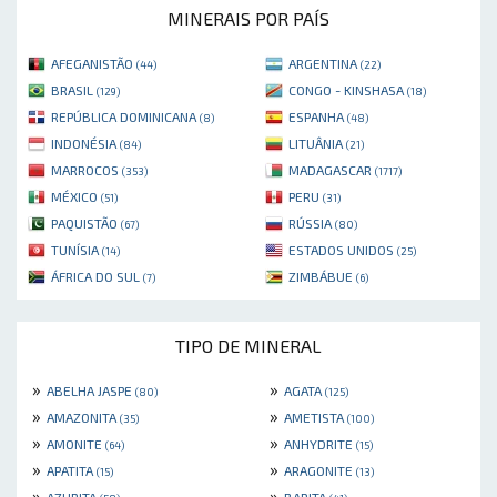
MINERAIS POR PAÍS
AFEGANISTÃO
ARGENTINA
(44)
(22)
BRASIL
CONGO - KINSHASA
(129)
(18)
REPÚBLICA DOMINICANA
ESPANHA
(8)
(48)
INDONÉSIA
LITUÂNIA
(84)
(21)
MARROCOS
MADAGASCAR
(353)
(1717)
MÉXICO
PERU
(51)
(31)
PAQUISTÃO
RÚSSIA
(67)
(80)
TUNÍSIA
ESTADOS UNIDOS
(14)
(25)
ÁFRICA DO SUL
ZIMBÁBUE
(7)
(6)
TIPO DE MINERAL
»
»
ABELHA JASPE
AGATA
(80)
(125)
»
»
AMAZONITA
AMETISTA
(35)
(100)
»
»
AMONITE
ANHYDRITE
(64)
(15)
»
»
APATITA
ARAGONITE
(15)
(13)
»
»