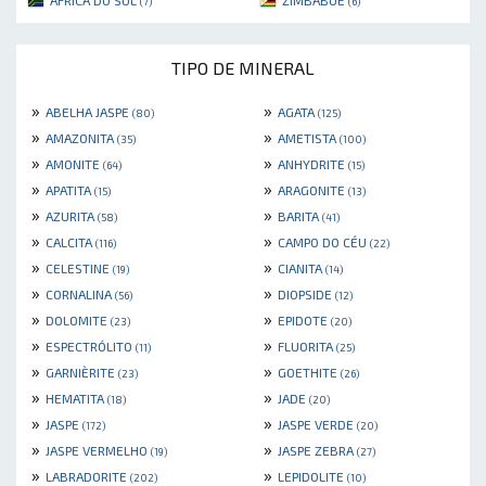
ÁFRICA DO SUL
ZIMBÁBUE
(7)
(6)
TIPO DE MINERAL
»
»
ABELHA JASPE
AGATA
(80)
(125)
»
»
AMAZONITA
AMETISTA
(35)
(100)
»
»
AMONITE
ANHYDRITE
(64)
(15)
»
»
APATITA
ARAGONITE
(15)
(13)
»
»
AZURITA
BARITA
(58)
(41)
»
»
CALCITA
CAMPO DO CÉU
(116)
(22)
»
»
CELESTINE
CIANITA
(19)
(14)
»
»
CORNALINA
DIOPSIDE
(56)
(12)
»
»
DOLOMITE
EPIDOTE
(23)
(20)
»
»
ESPECTRÓLITO
FLUORITA
(11)
(25)
»
»
GARNIÈRITE
GOETHITE
(23)
(26)
»
»
HEMATITA
JADE
(18)
(20)
»
»
JASPE
JASPE VERDE
(172)
(20)
»
»
JASPE VERMELHO
JASPE ZEBRA
(19)
(27)
»
»
LABRADORITE
LEPIDOLITE
(202)
(10)