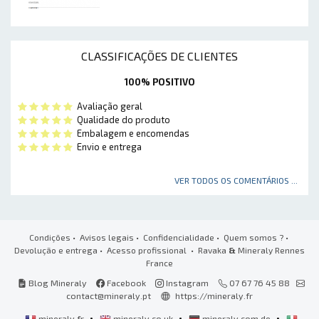
CLASSIFICAÇÕES DE CLIENTES
100% POSITIVO
Avaliação geral
Qualidade do produto
Embalagem e encomendas
Envio e entrega
VER TODOS OS COMENTÁRIOS ...
Condições
•
Avisos legais
•
Confidencialidade
•
Quem somos ?
•
Devolução e entrega
•
Acesso profissional
• Ravaka
&
Mineraly Rennes
France
Blog Mineraly
Facebook
Instagram
07 67 76 45 88
contact@mineraly.pt
https://mineraly.fr
•
•
•
mineraly.fr
mineraly.co.uk
mineraly.com.de