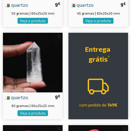
€
€
quartzo
9
quartzo
9
50 gramas | 60x25x20 mm
45 gramas | 60x20x20 mm
Veja o produto
Veja o produto
Entrega
*
grátis
€
quartzo
9
com pedido de
149€
60 gramas | 60x25x25 mm
Veja o produto