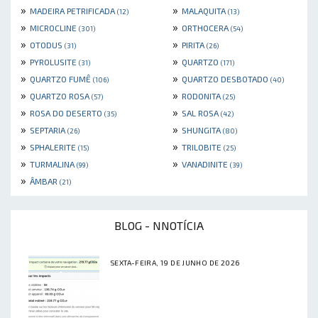
»
»
MADEIRA PETRIFICADA
MALAQUITA
(12)
(13)
»
»
MICROCLINE
ORTHOCERA
(301)
(54)
»
»
OTODUS
PIRITA
(31)
(26)
»
»
PYROLUSITE
QUARTZO
(31)
(171)
»
»
QUARTZO FUMÊ
QUARTZO DESBOTADO
(106)
(40)
»
»
QUARTZO ROSA
RODONITA
(57)
(25)
»
»
ROSA DO DESERTO
SAL ROSA
(35)
(42)
»
»
SEPTARIA
SHUNGITA
(26)
(80)
»
»
SPHALERITE
TRILOBITE
(15)
(25)
»
»
TURMALINA
VANADINITE
(99)
(39)
»
ÂMBAR
(21)
BLOG - NNOTÍCIA
SEXTA-FEIRA, 19 DE JUNHO DE 2026