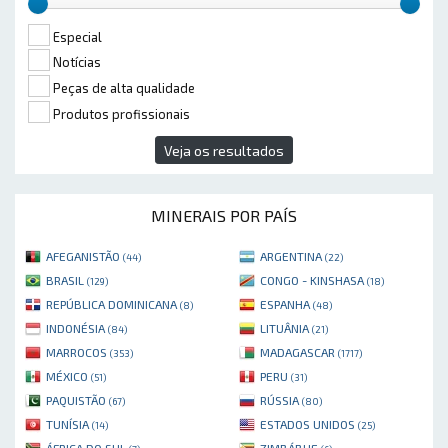
Especial
Notícias
Peças de alta qualidade
Produtos profissionais
Veja os resultados
MINERAIS POR PAÍS
AFEGANISTÃO
ARGENTINA
(44)
(22)
BRASIL
CONGO - KINSHASA
(129)
(18)
REPÚBLICA DOMINICANA
ESPANHA
(8)
(48)
INDONÉSIA
LITUÂNIA
(84)
(21)
MARROCOS
MADAGASCAR
(353)
(1717)
MÉXICO
PERU
(51)
(31)
PAQUISTÃO
RÚSSIA
(67)
(80)
TUNÍSIA
ESTADOS UNIDOS
(14)
(25)