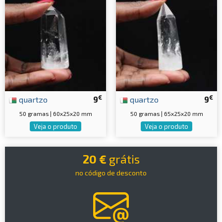
€
€
quartzo
9
quartzo
9
50 gramas | 60x25x20 mm
50 gramas | 65x25x20 mm
Veja o produto
Veja o produto
20 €
grátis
no código de desconto