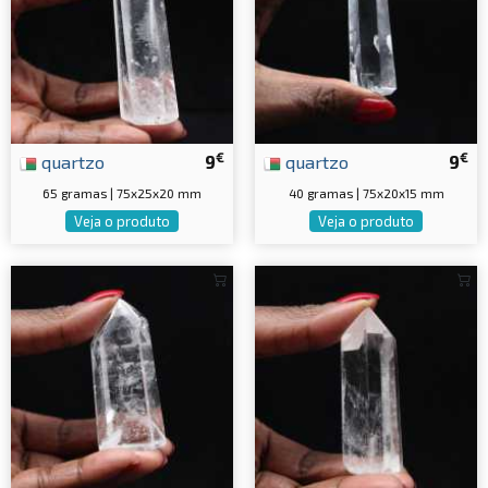
€
€
quartzo
9
quartzo
9
65 gramas | 75x25x20 mm
40 gramas | 75x20x15 mm
Veja o produto
Veja o produto