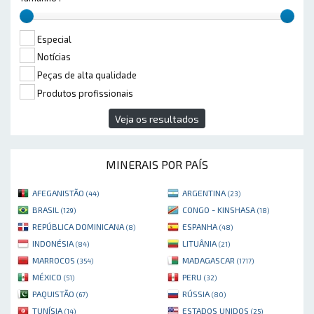
Especial
Notícias
Peças de alta qualidade
Produtos profissionais
Veja os resultados
MINERAIS POR PAÍS
AFEGANISTÃO
ARGENTINA
(44)
(23)
BRASIL
CONGO - KINSHASA
(129)
(18)
REPÚBLICA DOMINICANA
ESPANHA
(8)
(48)
INDONÉSIA
LITUÂNIA
(84)
(21)
MARROCOS
MADAGASCAR
(354)
(1717)
MÉXICO
PERU
(51)
(32)
PAQUISTÃO
RÚSSIA
(67)
(80)
TUNÍSIA
ESTADOS UNIDOS
(14)
(25)