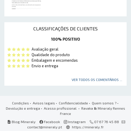
CLASSIFICAÇÕES DE CLIENTES
100% POSITIVO
Avaliação geral
Qualidade do produto
Embalagem e encomendas
Envio e entrega
VER TODOS OS COMENTÁRIOS ...
Condições
•
Avisos legais
•
Confidencialidade
•
Quem somos ?
•
Devolução e entrega
•
Acesso profissional
• Ravaka
&
Mineraly Rennes
France
Blog Mineraly
Facebook
Instagram
07 67 76 45 88
contact@mineraly.pt
https://mineraly.fr