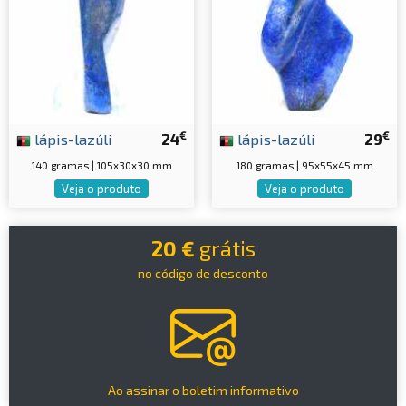
€
€
lápis-lazúli
24
lápis-lazúli
29
140 gramas | 105x30x30 mm
180 gramas | 95x55x45 mm
Veja o produto
Veja o produto
20 €
grátis
no código de desconto
Ao assinar o boletim informativo