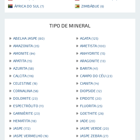
ÁFRICA DO SUL
ZIMBÁBUE
(7)
(6)
TIPO DE MINERAL
»
»
ABELHA JASPE
AGATA
(80)
(125)
»
»
AMAZONITA
AMETISTA
(35)
(100)
»
»
AMONITE
ANHYDRITE
(64)
(15)
»
»
APATITA
ARAGONITE
(15)
(13)
»
»
AZURITA
BARITA
(58)
(41)
»
»
CALCITA
CAMPO DO CÉU
(116)
(23)
»
»
CELESTINE
CIANITA
(19)
(14)
»
»
CORNALINA
DIOPSIDE
(56)
(12)
»
»
DOLOMITE
EPIDOTE
(23)
(20)
»
»
ESPECTRÓLITO
FLUORITA
(11)
(25)
»
»
GARNIÈRITE
GOETHITE
(23)
(26)
»
»
HEMATITA
JADE
(18)
(20)
»
»
JASPE
JASPE VERDE
(172)
(20)
»
»
JASPE VERMELHO
JASPE ZEBRA
(19)
(27)