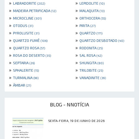
»
»
LABRADORITE
LEPIDOLITE
(202)
(10)
»
»
MADEIRA PETRIFICADA
MALAQUITA
(12)
(13)
»
»
MICROCLINE
ORTHOCERA
(301)
(55)
»
»
OTODUS
PIRITA
(31)
(27)
»
»
PYROLUSITE
QUARTZO
(31)
(171)
»
»
QUARTZO FUMÊ
QUARTZO DESBOTADO
(106)
(40)
»
»
QUARTZO ROSA
RODONITA
(57)
(25)
»
»
ROSA DO DESERTO
SAL ROSA
(35)
(42)
»
»
SEPTARIA
SHUNGITA
(26)
(80)
»
»
SPHALERITE
TRILOBITE
(15)
(25)
»
»
TURMALINA
VANADINITE
(99)
(39)
»
ÂMBAR
(21)
BLOG - NNOTÍCIA
SEXTA-FEIRA, 19 DE JUNHO DE 2026