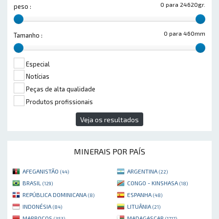
0 para 24620gr.
peso :
0 para 460mm
Tamanho :
Especial
Notícias
Peças de alta qualidade
Produtos profissionais
Veja os resultados
MINERAIS POR PAÍS
AFEGANISTÃO
ARGENTINA
(44)
(22)
BRASIL
CONGO - KINSHASA
(129)
(18)
REPÚBLICA DOMINICANA
ESPANHA
(8)
(48)
INDONÉSIA
LITUÂNIA
(84)
(21)
MARROCOS
MADAGASCAR
(353)
(1717)