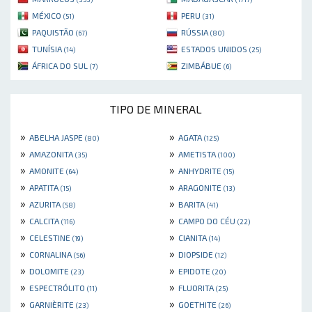
MÉXICO
PERU
(51)
(31)
PAQUISTÃO
RÚSSIA
(67)
(80)
TUNÍSIA
ESTADOS UNIDOS
(14)
(25)
ÁFRICA DO SUL
ZIMBÁBUE
(7)
(6)
TIPO DE MINERAL
»
»
ABELHA JASPE
AGATA
(80)
(125)
»
»
AMAZONITA
AMETISTA
(35)
(100)
»
»
AMONITE
ANHYDRITE
(64)
(15)
»
»
APATITA
ARAGONITE
(15)
(13)
»
»
AZURITA
BARITA
(58)
(41)
»
»
CALCITA
CAMPO DO CÉU
(116)
(22)
»
»
CELESTINE
CIANITA
(19)
(14)
»
»
CORNALINA
DIOPSIDE
(56)
(12)
»
»
DOLOMITE
EPIDOTE
(23)
(20)
»
»
ESPECTRÓLITO
FLUORITA
(11)
(25)
»
»
GARNIÈRITE
GOETHITE
(23)
(26)