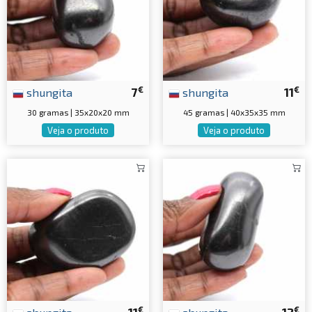
€
€
shungita
7
shungita
11
30 gramas | 35x20x20 mm
45 gramas | 40x35x35 mm
Veja o produto
Veja o produto
€
€