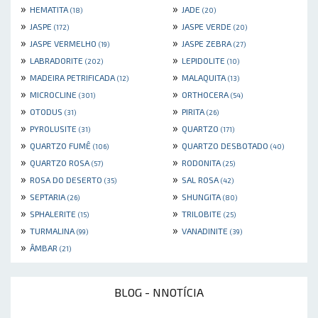
»
»
HEMATITA
JADE
(18)
(20)
»
»
JASPE
JASPE VERDE
(172)
(20)
»
»
JASPE VERMELHO
JASPE ZEBRA
(19)
(27)
»
»
LABRADORITE
LEPIDOLITE
(202)
(10)
»
»
MADEIRA PETRIFICADA
MALAQUITA
(12)
(13)
»
»
MICROCLINE
ORTHOCERA
(301)
(54)
»
»
OTODUS
PIRITA
(31)
(26)
»
»
PYROLUSITE
QUARTZO
(31)
(171)
»
»
QUARTZO FUMÊ
QUARTZO DESBOTADO
(106)
(40)
»
»
QUARTZO ROSA
RODONITA
(57)
(25)
»
»
ROSA DO DESERTO
SAL ROSA
(35)
(42)
»
»
SEPTARIA
SHUNGITA
(26)
(80)
»
»
SPHALERITE
TRILOBITE
(15)
(25)
»
»
TURMALINA
VANADINITE
(99)
(39)
»
ÂMBAR
(21)
BLOG - NNOTÍCIA