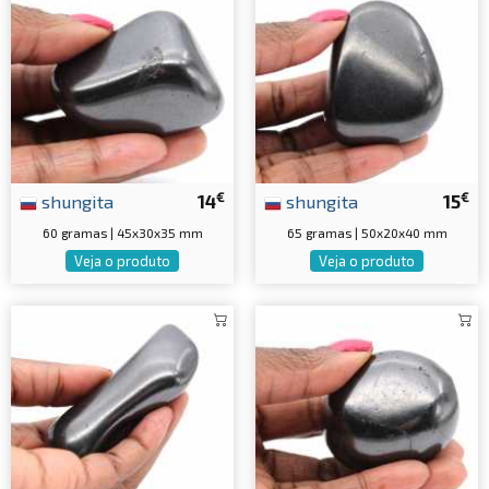
€
€
shungita
14
shungita
15
60 gramas | 45x30x35 mm
65 gramas | 50x20x40 mm
Veja o produto
Veja o produto