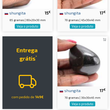
€
€
shungita
15
shungita
17
65 gramas | 80x20x30 mm
70 gramas | 45x30x40 mm
Veja o produto
Veja o produto
Entrega
*
grátis
€
shungita
17
com pedido de
149€
70 gramas | 30x30x45 mm
Veja o produto