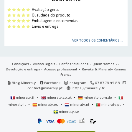
Avaliação geral
Qualidade do produto
Embalagem e encomendas
Envio e entrega
VER TODOS OS COMENTÁRIOS ...
Condições
•
Avisos legais
•
Confidencialidade
•
Quem somos ?
•
Devolução e entrega
•
Acesso profissional
• Ravaka
&
Mineraly Rennes
France
Blog Mineraly
Facebook
Instagram
07 67 76 45 88
contact@mineraly.pt
https://mineraly.fr
•
•
•
mineraly.fr
mineraly.co.uk
mineraly.com.de
•
•
•
•
mineraly.it
mineraly.es
mineraly.nl
mineraly.pt
mineraly.se