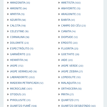
»
»
AMAZONITA
AMETISTA
(35)
(100)
»
»
AMONITE
ANHYDRITE
(64)
(15)
»
»
APATITA
ARAGONITE
(15)
(13)
»
»
AZURITA
BARITA
(58)
(41)
»
»
CALCITA
CAMPO DO CÉU
(116)
(23)
»
»
CELESTINE
CIANITA
(19)
(14)
»
»
CORNALINA
DIOPSIDE
(56)
(12)
»
»
DOLOMITE
EPIDOTE
(23)
(20)
»
»
ESPECTRÓLITO
FLUORITA
(11)
(25)
»
»
GARNIÈRITE
GOETHITE
(23)
(26)
»
»
HEMATITA
JADE
(18)
(20)
»
»
JASPE
JASPE VERDE
(172)
(20)
»
»
JASPE VERMELHO
JASPE ZEBRA
(19)
(27)
»
»
LABRADORITE
LEPIDOLITE
(202)
(10)
»
»
MADEIRA PETRIFICADA
MALAQUITA
(12)
(13)
»
»
MICROCLINE
ORTHOCERA
(301)
(55)
»
»
OTODUS
PIRITA
(31)
(27)
»
»
PYROLUSITE
QUARTZO
(31)
(171)
»
»
QUARTZO FUMÊ
QUARTZO DESBOTADO
(106)
(40)