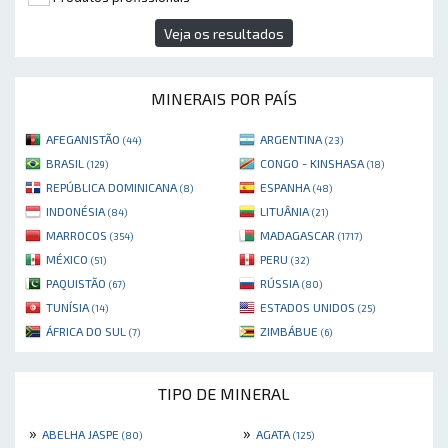
Veja os resultados
MINERAIS POR PAÍS
AFEGANISTÃO
ARGENTINA
(44)
(23)
BRASIL
CONGO - KINSHASA
(129)
(18)
REPÚBLICA DOMINICANA
ESPANHA
(8)
(48)
INDONÉSIA
LITUÂNIA
(84)
(21)
MARROCOS
MADAGASCAR
(354)
(1717)
MÉXICO
PERU
(51)
(32)
PAQUISTÃO
RÚSSIA
(67)
(80)
TUNÍSIA
ESTADOS UNIDOS
(14)
(25)
ÁFRICA DO SUL
ZIMBÁBUE
(7)
(6)
TIPO DE MINERAL
»
»
ABELHA JASPE
AGATA
(80)
(125)