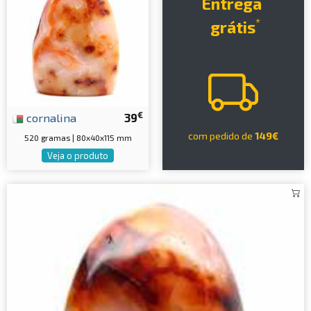
Entrega
*
grátis
€
cornalina
39
com pedido de
149€
520 gramas | 80x40x115 mm
Veja o produto