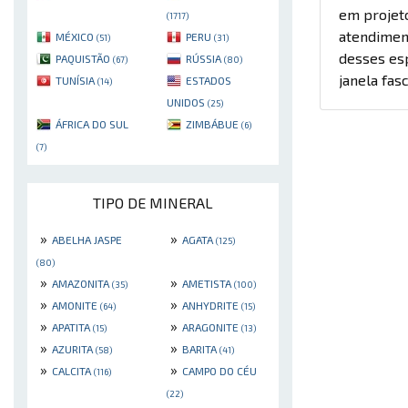
em projeto
(1717)
atendiment
MÉXICO
PERU
(51)
(31)
desses es
PAQUISTÃO
RÚSSIA
(67)
(80)
janela fas
TUNÍSIA
ESTADOS
(14)
UNIDOS
(25)
ÁFRICA DO SUL
ZIMBÁBUE
(6)
(7)
TIPO DE MINERAL
»
»
ABELHA JASPE
AGATA
(125)
(80)
»
»
AMAZONITA
AMETISTA
(35)
(100)
»
»
AMONITE
ANHYDRITE
(64)
(15)
»
»
APATITA
ARAGONITE
(15)
(13)
»
»
AZURITA
BARITA
(58)
(41)
»
»
CALCITA
CAMPO DO CÉU
(116)
(22)