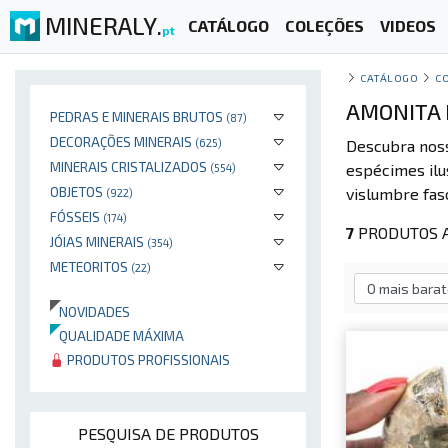
MINERALY.
CATÁLOGO
COLEÇÕES
VIDEOS
pt
CATÁLOGO
C
AMONITA 
PEDRAS E MINERAIS BRUTOS
(87)
DECORAÇÕES MINERAIS
(625)
Descubra nos
MINERAIS CRISTALIZADOS
espécimes ilu
(554)
OBJETOS
vislumbre fasc
(922)
FÓSSEIS
(174)
7
PRODUTOS A
JÓIAS MINERAIS
(354)
METEORITOS
(22)
NOVIDADES
QUALIDADE MÁXIMA
PRODUTOS PROFISSIONAIS
PESQUISA DE PRODUTOS