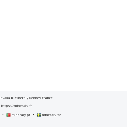
Ravaka
&
Mineraly Rennes France
https://mineraly.fr
•
•
l
mineraly.pt
mineraly.se