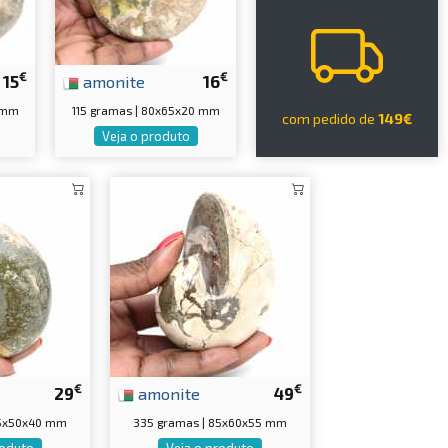
€
€
15
amonite
16
5 mm
115 gramas | 80x65x20 mm
com pedido de
149€
Veja o produto
€
€
29
amonite
49
75x50x40 mm
335 gramas | 85x60x55 mm
roduto
Veja o produto