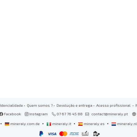
idencialidade
•
Quem somos ?
•
Devolução e entrega
•
Acesso profissional
• 
Facebook
Instagram
07 67 76 45 88
contact@mineraly.pt
•
•
•
•
mineraly.com.de
mineraly.it
mineraly.es
mineraly.n