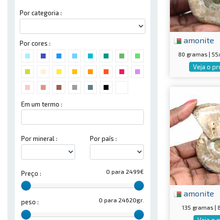
Por categoria :
amonite
Por cores :
80 gramas | 5
Veja o p
Em um termo :
Por mineral :
Por país :
0 para 2499€
Preço :
amonite
0 para 24620gr.
peso :
135 gramas |
Veja o 