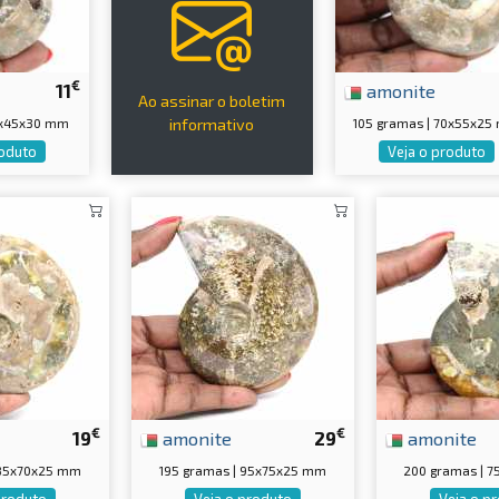
€
11
amonite
Ao assinar o boletim
5x45x30 mm
105 gramas | 70x55x2
informativo
roduto
Veja o produto
€
€
19
amonite
29
amonite
 85x70x25 mm
195 gramas | 95x75x25 mm
200 gramas | 
produto
Veja o produto
Veja o p