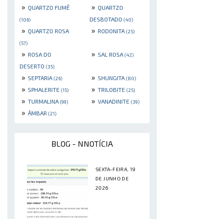
»
»
QUARTZO FUMÊ
QUARTZO
DESBOTADO
(106)
(40)
»
»
QUARTZO ROSA
RODONITA
(25)
(57)
»
»
ROSA DO
SAL ROSA
(42)
DESERTO
(35)
»
»
SEPTARIA
SHUNGITA
(26)
(80)
»
»
SPHALERITE
TRILOBITE
(15)
(25)
»
»
TURMALINA
VANADINITE
(99)
(39)
»
ÂMBAR
(21)
BLOG - NNOTÍCIA
SEXTA-FEIRA, 19
DE JUNHO DE
2026