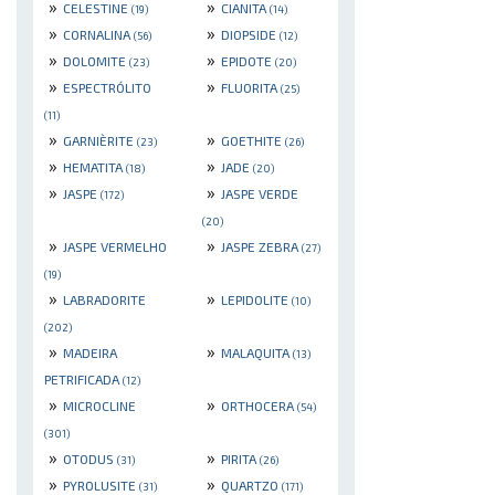
»
»
CELESTINE
CIANITA
(19)
(14)
»
»
CORNALINA
DIOPSIDE
(56)
(12)
»
»
DOLOMITE
EPIDOTE
(23)
(20)
»
»
ESPECTRÓLITO
FLUORITA
(25)
(11)
»
»
GARNIÈRITE
GOETHITE
(23)
(26)
»
»
HEMATITA
JADE
(18)
(20)
»
»
JASPE
JASPE VERDE
(172)
(20)
»
»
JASPE VERMELHO
JASPE ZEBRA
(27)
(19)
»
»
LABRADORITE
LEPIDOLITE
(10)
(202)
»
»
MADEIRA
MALAQUITA
(13)
PETRIFICADA
(12)
»
»
MICROCLINE
ORTHOCERA
(54)
(301)
»
»
OTODUS
PIRITA
(31)
(26)
»
»
PYROLUSITE
QUARTZO
(31)
(171)