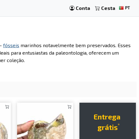
Conta
Cesta
PT
—
fósseis
marinhos notavelmente bem preservados. Esses
deais para entusiastas da paleontologia, oferecem um
uer coleção.
Entrega
*
grátis