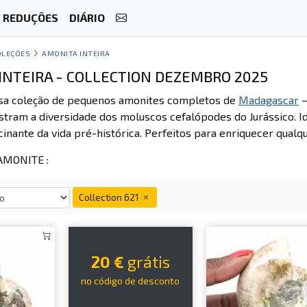
REDUÇÕES
DIÁRIO
OLEÇÕES
AMONITA INTEIRA
INTEIRA - COLLECTION DEZEMBRO 2025
sa coleção de pequenos amonites completos de
Madagascar
stram a diversidade dos moluscos cefalópodes do Jurássico. I
inante da vida pré-histórica. Perfeitos para enriquecer qualq
MONITE :
Collection 621
20 €
grátis
no código de desconto