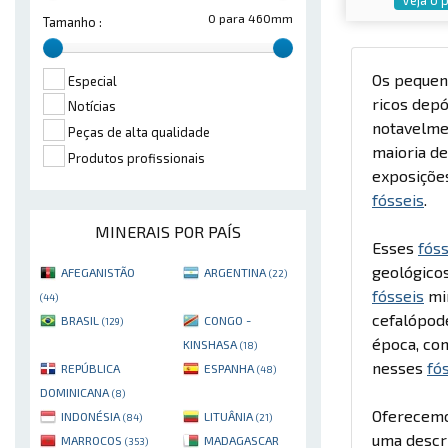
0 para 460mm
Tamanho :
Os pequen
Especial
ricos dep
Notícias
notavelmen
Peças de alta qualidade
maioria de
Produtos profissionais
exposições
fósseis
.
MINERAIS POR PAÍS
Esses
fóss
geológicos
AFEGANISTÃO
ARGENTINA
(22)
fósseis
min
(44)
cefalópode
BRASIL
CONGO -
(129)
época, com
KINSHASA
(18)
nesses
fó
REPÚBLICA
ESPANHA
(48)
DOMINICANA
(8)
Oferecemo
INDONÉSIA
LITUÂNIA
(84)
(21)
uma descri
MARROCOS
MADAGASCAR
(353)