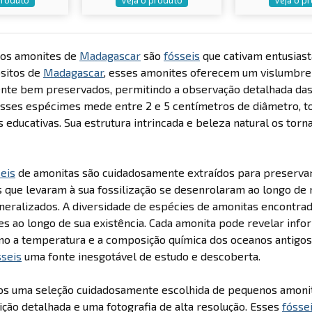
os amonites de
Madagascar
são
fósseis
que cativam entusiasta
ósitos de
Madagascar
, esses amonites oferecem um vislumbre ú
te bem preservados, permitindo a observação detalhada das ca
sses espécimes mede entre 2 e 5 centímetros de diâmetro, to
 educativas. Sua estrutura intrincada e beleza natural os torn
eis
de amonitas são cuidadosamente extraídos para preservar 
 que levaram à sua fossilização se desenrolaram ao longo de
eralizados. A diversidade de espécies de amonitas encontr
s ao longo de sua existência. Cada amonita pode revelar info
o a temperatura e a composição química dos oceanos antigos. 
sseis
uma fonte inesgotável de estudo e descoberta.
s uma seleção cuidadosamente escolhida de pequenos amon
ção detalhada e uma fotografia de alta resolução. Esses
fósse