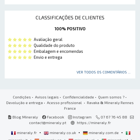
CLASSIFICAÇÕES DE CLIENTES
100% POSITIVO
Avaliação geral
Qualidade do produto
Embalagem e encomendas
Envio e entrega
VER TODOS OS COMENTÁRIOS ...
Condições
•
Avisos legais
•
Confidencialidade
•
Quem somos ?
•
Devolução e entrega
•
Acesso profissional
• Ravaka
&
Mineraly Rennes
France
Blog Mineraly
Facebook
Instagram
07 67 76 45 88
contact@mineraly.pt
https://mineraly.fr
•
•
•
mineraly.fr
mineraly.co.uk
mineraly.com.de
•
•
•
•