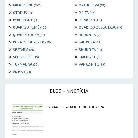
»
»
MICROCLINE
ORTHOCERA
(301)
(55)
»
»
OTODUS
PIRITA
(31)
(27)
»
»
PYROLUSITE
QUARTZO
(31)
(171)
»
»
QUARTZO FUMÊ
QUARTZO DESBOTADO
(106)
(40)
»
»
QUARTZO ROSA
RODONITA
(57)
(25)
»
»
ROSA DO DESERTO
SAL ROSA
(35)
(42)
»
»
SEPTARIA
SHUNGITA
(26)
(80)
»
»
SPHALERITE
TRILOBITE
(15)
(25)
»
»
TURMALINA
VANADINITE
(99)
(39)
»
ÂMBAR
(21)
BLOG - NNOTÍCIA
SEXTA-FEIRA, 19 DE JUNHO DE 2026