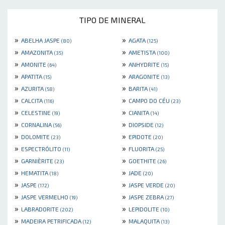
TIPO DE MINERAL
»
»
ABELHA JASPE
AGATA
(80)
(125)
»
»
AMAZONITA
AMETISTA
(35)
(100)
»
»
AMONITE
ANHYDRITE
(64)
(15)
»
»
APATITA
ARAGONITE
(15)
(13)
»
»
AZURITA
BARITA
(58)
(41)
»
»
CALCITA
CAMPO DO CÉU
(116)
(23)
»
»
CELESTINE
CIANITA
(19)
(14)
»
»
CORNALINA
DIOPSIDE
(56)
(12)
»
»
DOLOMITE
EPIDOTE
(23)
(20)
»
»
ESPECTRÓLITO
FLUORITA
(11)
(25)
»
»
GARNIÈRITE
GOETHITE
(23)
(26)
»
»
HEMATITA
JADE
(18)
(20)
»
»
JASPE
JASPE VERDE
(172)
(20)
»
»
JASPE VERMELHO
JASPE ZEBRA
(19)
(27)
»
»
LABRADORITE
LEPIDOLITE
(202)
(10)
»
»
MADEIRA PETRIFICADA
MALAQUITA
(12)
(13)