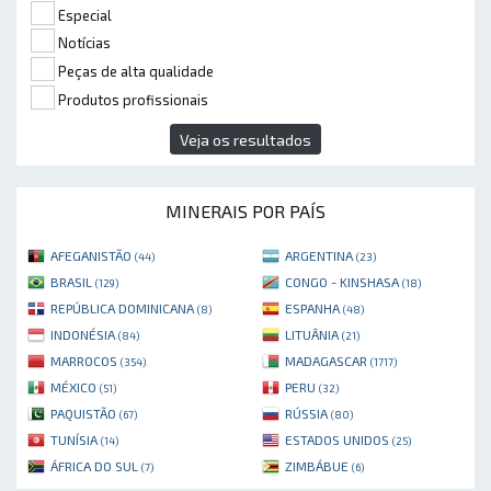
Especial
Notícias
Peças de alta qualidade
Produtos profissionais
Veja os resultados
MINERAIS POR PAÍS
AFEGANISTÃO
ARGENTINA
(44)
(23)
BRASIL
CONGO - KINSHASA
(129)
(18)
REPÚBLICA DOMINICANA
ESPANHA
(8)
(48)
INDONÉSIA
LITUÂNIA
(84)
(21)
MARROCOS
MADAGASCAR
(354)
(1717)
MÉXICO
PERU
(51)
(32)
PAQUISTÃO
RÚSSIA
(67)
(80)
TUNÍSIA
ESTADOS UNIDOS
(14)
(25)
ÁFRICA DO SUL
ZIMBÁBUE
(7)
(6)