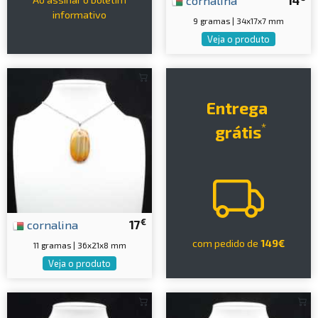
cornalina
14
informativo
9 gramas | 34x17x7 mm
Veja o produto
Entrega
*
grátis
€
cornalina
17
com pedido de
149€
11 gramas | 36x21x8 mm
Veja o produto