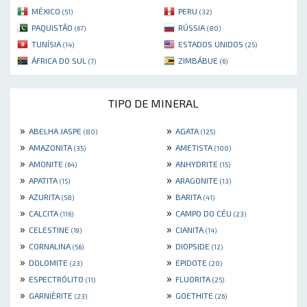
MÉXICO
PERU
(51)
(32)
PAQUISTÃO
RÚSSIA
(67)
(80)
TUNÍSIA
ESTADOS UNIDOS
(14)
(25)
ÁFRICA DO SUL
ZIMBÁBUE
(7)
(6)
TIPO DE MINERAL
»
»
ABELHA JASPE
AGATA
(80)
(125)
»
»
AMAZONITA
AMETISTA
(35)
(100)
»
»
AMONITE
ANHYDRITE
(64)
(15)
»
»
APATITA
ARAGONITE
(15)
(13)
»
»
AZURITA
BARITA
(58)
(41)
»
»
CALCITA
CAMPO DO CÉU
(116)
(23)
»
»
CELESTINE
CIANITA
(19)
(14)
»
»
CORNALINA
DIOPSIDE
(56)
(12)
»
»
DOLOMITE
EPIDOTE
(23)
(20)
»
»
ESPECTRÓLITO
FLUORITA
(11)
(25)
»
»
GARNIÈRITE
GOETHITE
(23)
(26)