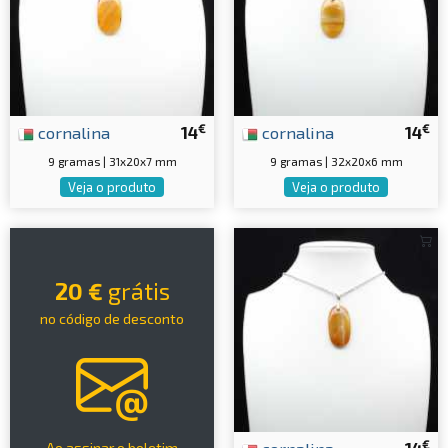
€
€
cornalina
14
cornalina
14
9 gramas | 31x20x7 mm
9 gramas | 32x20x6 mm
Veja o produto
Veja o produto
20 €
grátis
no código de desconto
€
Ao assinar o boletim