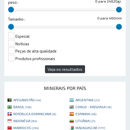
0 para 24620gr.
peso :
0 para 460mm
Tamanho :
Especial
Notícias
Peças de alta qualidade
Produtos profissionais
Veja os resultados
MINERAIS POR PAÍS
AFEGANISTÃO
ARGENTINA
(44)
(23)
BRASIL
CONGO - KINSHASA
(129)
(18)
REPÚBLICA DOMINICANA
ESPANHA
(8)
(48)
INDONÉSIA
LITUÂNIA
(84)
(21)
MARROCOS
MADAGASCAR
(354)
(1717)