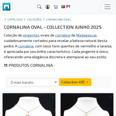
PT
CATÁLOGO
COLEÇÕES
CORNALINA OVAL
CORNALINA OVAL - COLLECTION JUNHO 2025
Coleção de
pingentes
ovais de
cornalina
de
Madagascar
,
cuidadosamente cortados para revelar a beleza natural desta
pedra. A
cornalina
, com seus tons quentes de vermelho e laranja,
é apreciada por seu brilho característico. Cada pingente é único,
oferecendo uma elegância discreta e atemporal ao seu estilo.
11
PRODUTOS CORNALINA :
Collection 495