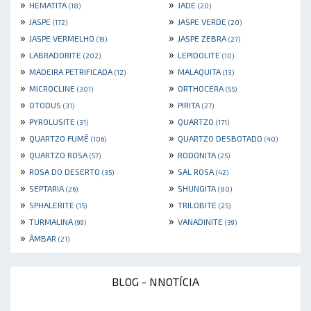
»
»
HEMATITA
JADE
(18)
(20)
»
»
JASPE
JASPE VERDE
(172)
(20)
»
»
JASPE VERMELHO
JASPE ZEBRA
(19)
(27)
»
»
LABRADORITE
LEPIDOLITE
(202)
(10)
»
»
MADEIRA PETRIFICADA
MALAQUITA
(12)
(13)
»
»
MICROCLINE
ORTHOCERA
(301)
(55)
»
»
OTODUS
PIRITA
(31)
(27)
»
»
PYROLUSITE
QUARTZO
(31)
(171)
»
»
QUARTZO FUMÊ
QUARTZO DESBOTADO
(106)
(40)
»
»
QUARTZO ROSA
RODONITA
(57)
(25)
»
»
ROSA DO DESERTO
SAL ROSA
(35)
(42)
»
»
SEPTARIA
SHUNGITA
(26)
(80)
»
»
SPHALERITE
TRILOBITE
(15)
(25)
»
»
TURMALINA
VANADINITE
(99)
(39)
»
ÂMBAR
(21)
BLOG - NNOTÍCIA