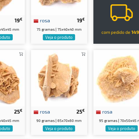
€
€
19
rosa
19
5x45x45 mm
75 gramas | 75x40x40 mm
com pedido de
14
roduto
Veja o produto
€
€
25
rosa
25
rosa
0x40x45 mm
90 gramas | 65x70x60 mm
95 gramas | 70x50x45
roduto
Veja o produto
Veja o produto