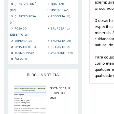
exemplares
»
»
QUARTZO FUMÊ
QUARTZO
procurados
DESBOTADO
(106)
(40)
»
»
QUARTZO ROSA
RODONITA
(25)
O deserto 
(57)
específica
»
»
ROSA DO
SAL ROSA
(42)
minerais. 
DESERTO
(35)
cuidadosa
»
»
SEPTARIA
SHUNGITA
(26)
(80)
natural d
»
»
SPHALERITE
TRILOBITE
(15)
(25)
»
»
TURMALINA
VANADINITE
(99)
(39)
Para colec
»
ÂMBAR
(21)
como eleme
qualquer e
BLOG - NNOTÍCIA
qualidade 
SEXTA-FEIRA, 19
DE JUNHO DE
2026