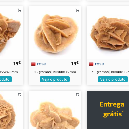
€
€
19
rosa
19
rosa
5x55x40 mm
85 gramas | 60x60x35 mm
65 gramas | 60x40x35
roduto
Veja o produto
Veja o produto
Entrega
*
grátis