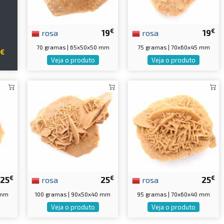
€
€
rosa
19
rosa
19
70 gramas | 65x50x50 mm
75 gramas | 70x60x45 mm
9€
Veja o produto
Veja o produto
€
€
€
25
rosa
25
rosa
25
 mm
100 gramas | 90x50x40 mm
95 gramas | 70x60x40 mm
Veja o produto
Veja o produto