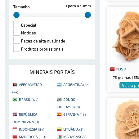
0 para 460mm
Tamanho :
Especial
Notícias
Peças de alta qualidade
Produtos profissionais
rosa
MINERAIS POR PAÍS
75 gramas | 5
AFEGANISTÃO
ARGENTINA
Veja o p
(22)
(44)
BRASIL
CONGO -
(129)
KINSHASA
(18)
REPÚBLICA
ESPANHA
(48)
DOMINICANA
(8)
INDONÉSIA
LITUÂNIA
(84)
(21)
MARROCOS
MADAGASCAR
(353)