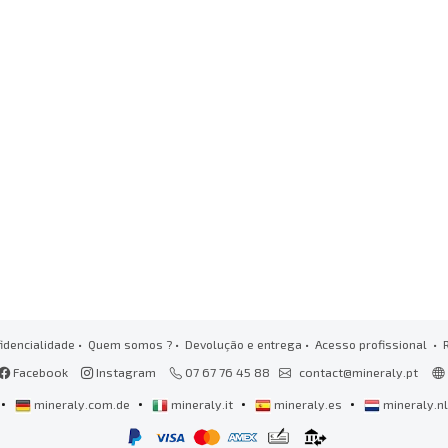
idencialidade
•
Quem somos ?
•
Devolução e entrega
•
Acesso profissional
• 
Facebook
Instagram
07 67 76 45 88
contact@mineraly.pt
•
•
•
•
mineraly.com.de
mineraly.it
mineraly.es
mineraly.n