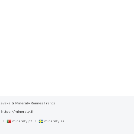
Ravaka
&
Mineraly Rennes France
https://mineraly.fr
•
•
l
mineraly.pt
mineraly.se