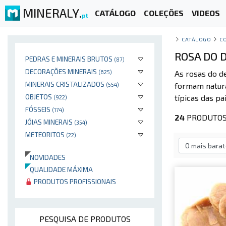
MINERALY.
CATÁLOGO
COLEÇÕES
VIDEOS
pt
CATÁLOGO
C
ROSA DO 
PEDRAS E MINERAIS BRUTOS
(87)
DECORAÇÕES MINERAIS
(625)
As rosas do d
MINERAIS CRISTALIZADOS
formam natura
(554)
OBJETOS
típicas das pa
(922)
FÓSSEIS
(174)
24
PRODUTOS 
JÓIAS MINERAIS
(354)
METEORITOS
(22)
NOVIDADES
QUALIDADE MÁXIMA
PRODUTOS PROFISSIONAIS
PESQUISA DE PRODUTOS