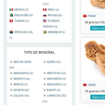
(1717)
MÉXICO
PERU
(51)
(31)
rosa
PAQUISTÃO
RÚSSIA
(67)
(80)
TUNÍSIA
ESTADOS
(14)
60 gramas | 6
UNIDOS
(25)
Veja o p
ÁFRICA DO SUL
ZIMBÁBUE
(6)
(7)
TIPO DE MINERAL
»
»
ABELHA JASPE
AGATA
(125)
(80)
»
»
AMAZONITA
AMETISTA
(35)
(100)
»
»
AMONITE
ANHYDRITE
(64)
(15)
»
»
rosa
APATITA
ARAGONITE
(15)
(13)
»
»
AZURITA
BARITA
(58)
(41)
95 gramas | 9
»
»
CALCITA
CAMPO DO CÉU
(116)
Veja o p
(22)