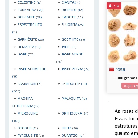
»
»
CELESTINE
CIANITA
(19)
(14)
PRO
»
»
CORNALINA
DIOPSIDE
(56)
(12)
»
»
DOLOMITE
EPIDOTE
(23)
(20)
»
»
ESPECTRÓLITO
FLUORITA
(25)
(11)
»
»
GARNIÈRITE
GOETHITE
(23)
(26)
»
»
HEMATITA
JADE
(18)
(20)
»
»
JASPE
JASPE VERDE
(172)
(20)
»
»
rosa
JASPE VERMELHO
JASPE ZEBRA
(27)
(19)
1000 gramas 
»
»
LABRADORITE
LEPIDOLITE
(10)
Veja o 
(202)
»
»
MADEIRA
MALAQUITA
(13)
PETRIFICADA
(12)
As rosas 
»
»
MICROCLINE
ORTHOCERA
(54)
Essas for
(301)
estruturas
»
»
OTODUS
PIRITA
(31)
(26)
quanto em 
»
»
PYROLUSITE
QUARTZO
(31)
(171)