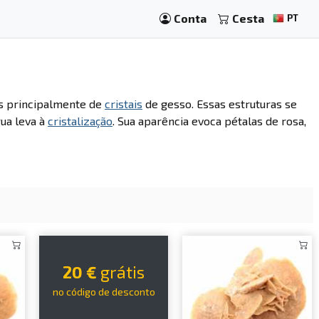
Conta
Cesta
PT
s principalmente de
cristais
de gesso. Essas estruturas se
ua leva à
cristalização
. Sua aparência evoca pétalas de rosa,
20 €
grátis
no código de desconto