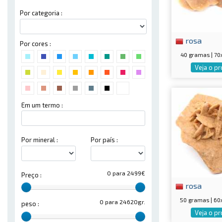
Por categoria :
rosa
Por cores :
40 gramas | 7
Veja o p
Em um termo :
Por mineral :
Por país :
0 para 2499€
Preço :
rosa
50 gramas | 6
0 para 24620gr.
peso :
Veja o p