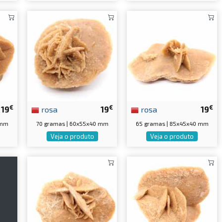
€
€
€
19
rosa
19
rosa
19
 mm
70 gramas | 60x55x40 mm
65 gramas | 85x45x40 mm
Veja o produto
Veja o produto