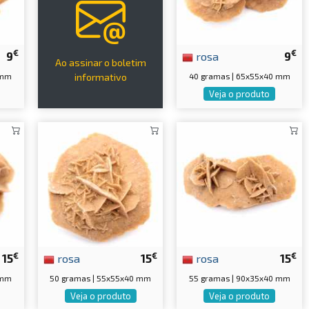
€
€
9
rosa
9
Ao assinar o boletim
 mm
40 gramas | 65x55x40 mm
informativo
Veja o produto
€
€
€
15
rosa
15
rosa
15
 mm
50 gramas | 55x55x40 mm
55 gramas | 90x35x40 mm
Veja o produto
Veja o produto